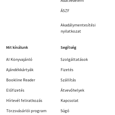
Adatvédelem
ÁSZF
Akadálymentesítési
nyilatkozat
Mit kínálunk
Segítség
AI Könyvajánló
Szolgáltatások
Ajándékkártyák
Fizetés
Bookline Reader
Szállítás
Előfizetés
Átvevőhelyek
Hírlevél feliratkozás
Kapcsolat
Törzsvásárlói program
Súgó