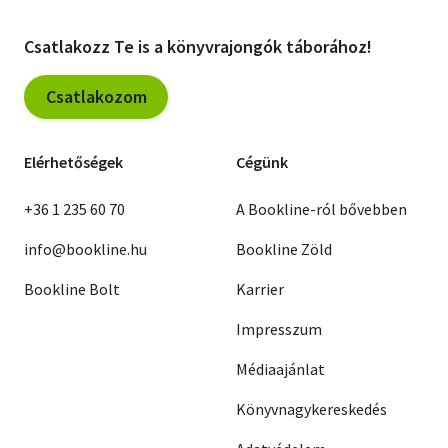
Csatlakozz Te is a könyvrajongók táborához!
Csatlakozom
Elérhetőségek
Cégünk
+36 1 235 60 70
A Bookline-ról bővebben
info@bookline.hu
Bookline Zöld
Bookline Bolt
Karrier
Impresszum
Médiaajánlat
Könyvnagykereskedés