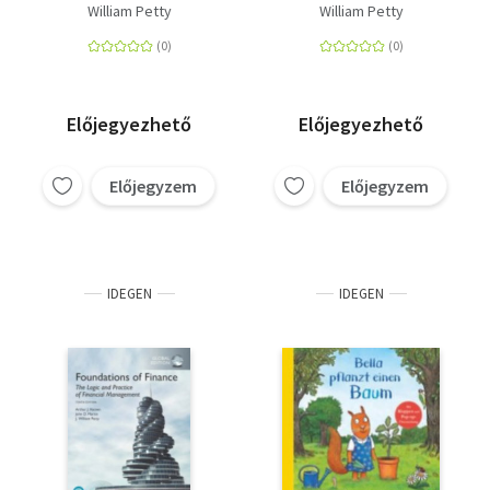
meg az állatok
meg a járművek
William Petty
William Petty
világát!
világát!
Előjegyezhető
Előjegyezhető
Előjegyzem
Előjegyzem
IDEGEN
IDEGEN