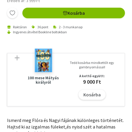
Eredeti ár: 3 999 Ft
Kosárba
Raktáron
36 pont
2 - 3 munkanap
Ingyenes átvétel Bookline boltokban
Tedd kosárba mindkettőt egy
gombnyomással!
A kettő együtt:
100 mese Mátyás
9 000 Ft
királyról
Kosárba
Ismerd meg Flóra és Nagyi fájának különleges történetét.
Hajtsd ki az izgalmas füleket,és nyisd szét a hatalmas