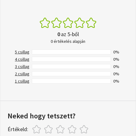
0
az 5-ből
0 értékelés alapján
5 csillag
0%
4 csillag
0%
3 csillag
0%
2 csillag
0%
1 csillag
0%
Neked hogy tetszett?
Értékeld: