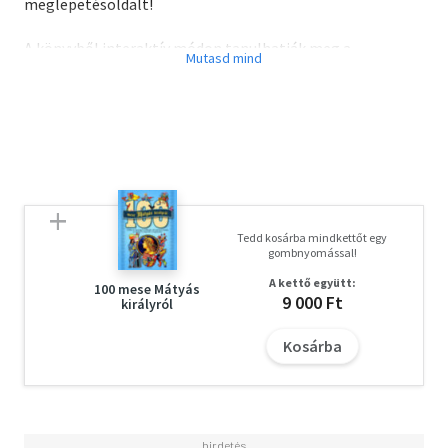
meglepetésoldalt!
A könyvből interaktív módon tanulhatják meg a
kisgyerekek, hogy mekkora csoda rejtőzik egy szem
makkban. Ahhoz azonban, hogy egy makk tölgyfává
cseperedjen, gondoskodásra, szeretetre, türelemre van
szükség.
Tedd kosárba mindkettőt egy
gombnyomással!
A kettő együtt:
100 mese Mátyás
9 000 Ft
királyról
Kosárba