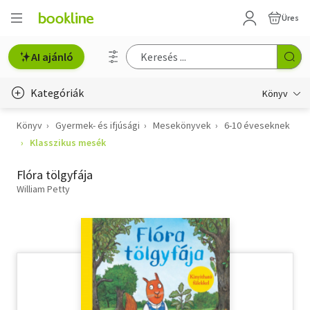
Üres
AI ajánló
Kategóriák
Könyv
Könyv
Gyermek- és ifjúsági
Mesekönyvek
6-10 éveseknek
Életmód, egészség
Klasszikus mesék
Erotika
Flóra tölgyfája
Gyermek- és ifjúsági
William Petty
Hobbi, szabadidő
Irodalom
Művészet
Szakkönyv