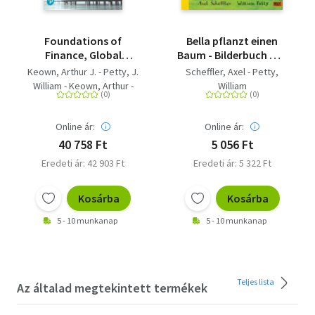
Foundations of
Bella pflanzt einen
Finance, Global
Baum - Bilderbuch mit
Edition
Klappen und einer
Keown, Arthur J. - Petty, J.
Scheffler, Axel - Petty,
Pop-up-Überraschung.
William - Keown, Arthur -
William
Aus dem Englischen
Martin, John D.
von Adélie und Axel
Scheffler
Online ár:
Online ár:
40 758 Ft
5 056 Ft
Eredeti ár: 42 903 Ft
Eredeti ár: 5 322 Ft
Kosárba
Kosárba
5 - 10 munkanap
5 - 10 munkanap
Teljes lista
Az általad megtekintett termékek