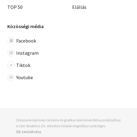
TOP 50
Elállás
Közösségi média
Facebook
Instagram
Tiktok
Youtube
Oldalaink bármely tartalmi és grafikai elemének felhasználásához
a Libri-Bookline Zrt. előzetes írásbeli engedélye szükséges.
SSL tanúsítvány