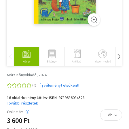
Szótár, nyelvkönyv
Tankönyv, segédkönyv
Társadalomtudomány
Természettudomány
Történelem
Könyv
E-könyv
Antikvár
Idegen nyelvű
Hangos
Vallás
Móra Könyvkiadó, 2024
Írj véleményt elsőként!
16 oldal･kemény kötés･ISBN:
9789636034528
További részletek
Online ár:
3 600 Ft