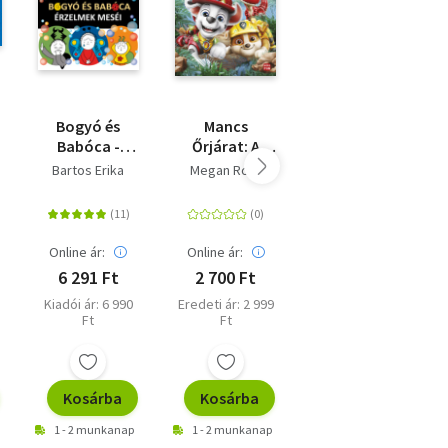
Bogyó és
Mancs
Minden gyerek
Babóca -
Őrjárat: A
kicsi kincs
Érzelmek
dinófilm - A
Bartos Erika
Megan Roth
Palya Bea
meséi
nagy dínó
Szabó T. Anna
kaland -
Gyurkó Szilvia
Mesekönyv a
mozifilm
Online ár:
Online ár:
Online ár:
alapján
6 291 Ft
2 700 Ft
2 511 Ft
Kiadói ár: 6 990
Eredeti ár: 2 999
Eredeti ár: 2 790
Ft
Ft
Ft
Kosárba
Kosárba
Kosárba
1 - 2 munkanap
1 - 2 munkanap
1 - 2 munkanap