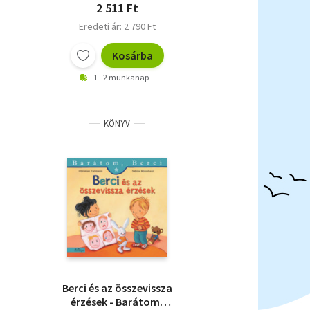
2 511 Ft
Eredeti ár: 2 790 Ft
Kosárba
1 - 2 munkanap
KÖNYV
Berci és az összevissza
érzések - Barátom,