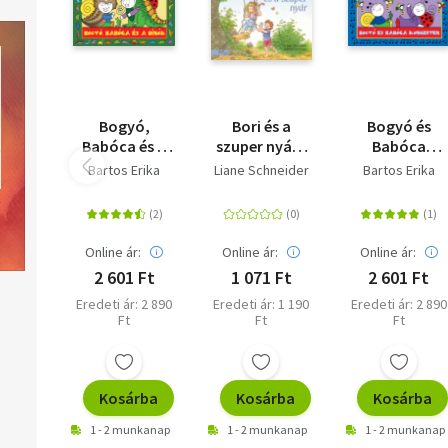
Bogyó,
Bori és a
Bogyó és
Babóca és a
szuper nyár -
Babóca
Dínók
Barátnőm,
koncerten
Bartos Erika
Liane Schneider
Bartos Erika
Bori 57.
Online ár:
Online ár:
Online ár:
2 601 Ft
1 071 Ft
2 601 Ft
Eredeti ár: 2 890
Eredeti ár: 1 190
Eredeti ár: 2 890
Ft
Ft
Ft
Kosárba
Kosárba
Kosárba
1 - 2 munkanap
1 - 2 munkanap
1 - 2 munkanap