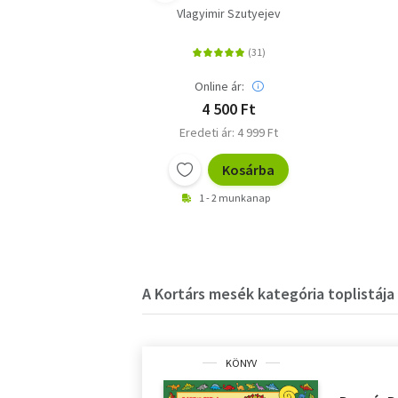
Vlagyimir Szutyejev
Online ár:
4 500 Ft
Eredeti ár: 4 999 Ft
Kosárba
1 - 2 munkanap
A Kortárs mesék kategória toplistája
KÖNYV