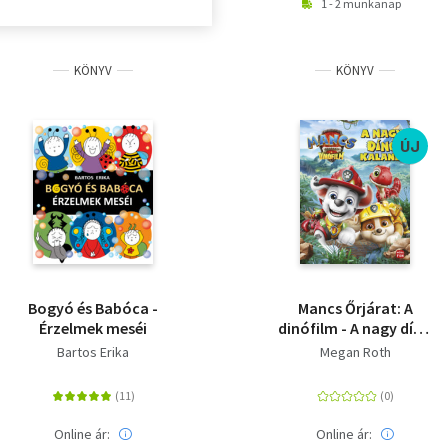
1 - 2 munkanap
KÖNYV
KÖNYV
ÚJ
Bogyó és Babóca -
Mancs Őrjárat: A
Érzelmek meséi
dinófilm - A nagy dínó
kaland - Mesekönyv a
Bartos Erika
Megan Roth
mozifilm alapján
Online ár:
Online ár: