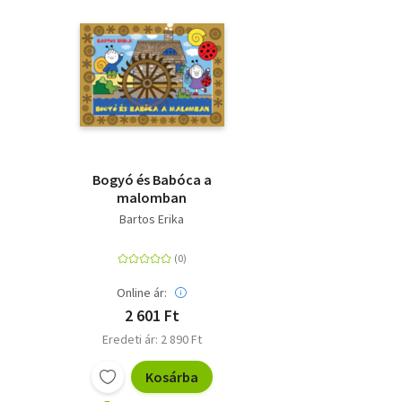
Bogyó és Babóca a
malomban
Bartos Erika
Online ár:
2 601 Ft
Eredeti ár: 2 890 Ft
Kosárba