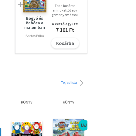
Tedd kosárba
mindkettőt egy
gombnyomással!
Bogyó és
Babóca a
A kettő együtt:
malomban
7 101 Ft
Bartos Erika
Kosárba
Teljes lista
KÖNYV
KÖNYV
KÖNYV
ÚJ