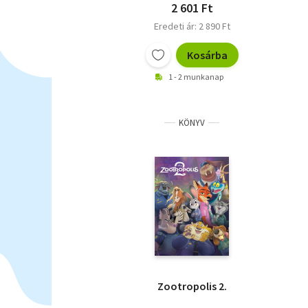
2 601 Ft
Eredeti ár: 2 890 Ft
Kosárba
1 - 2 munkanap
KÖNYV
Zootropolis 2.