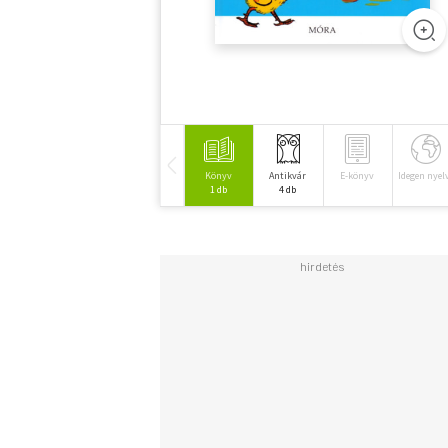
Könyv
Antikvár
E-könyv
Idegen nyel
1 db
4 db