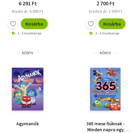
6 291 Ft
2 700 Ft
Kiadói ár: 6 990 Ft
Eredeti ár: 2 999 Ft
Kosárba
Kosárba
1 - 2 munkanap
1 - 2 munkanap
KÖNYV
KÖNYV
Agymanók
365 mese fiúknak -
Minden napra egy