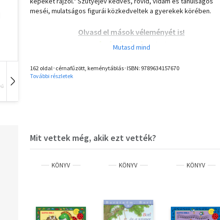
képeket rajzol." Szutyejev kedves, rövid, vidám és tanulságos
meséi, mulatságos figurái közkedveltek a gyerekek körében.
Olvasd el mások véleményét is!
162 oldal･cérnafűzött, keménytáblás･ISBN:
9789634157670
További részletek
vű
Hangoskönyv
Film
Zene
Mit vettek még, akik ezt vették?
KÖNYV
KÖNYV
KÖNYV