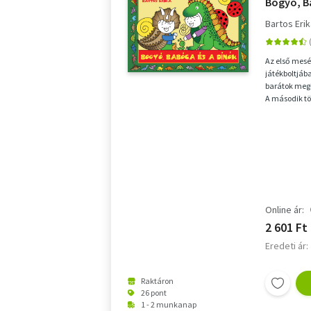
Bogyó, B
Bartos Eri
Az első mesé
játékboltjába
barátok megle
A második t
dínójelmezbe
Online ár:
2 601 Ft
Eredeti ár:
Raktáron
26 pont
1 - 2 munkanap