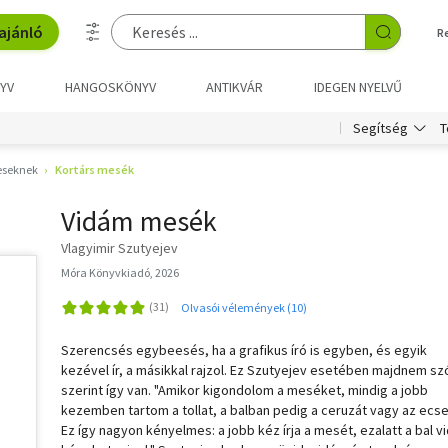
ajánló
R
YV
HANGOSKÖNYV
ANTIKVÁR
IDEGEN NYELVŰ
T
Segítség
eseknek
Kortárs mesék
Vidám mesék
Vlagyimir Szutyejev
Móra Könyvkiadó, 2026
Olvasói vélemények (10)
Szerencsés egybeesés, ha a grafikus író is egyben, és egyik
kezével ír, a másikkal rajzol. Ez Szutyejev esetében majdnem sz
szerint így van. "Amikor kigondolom a meséket, mindig a jobb
kezemben tartom a tollat, a balban pedig a ceruzát vagy az ecse
Ez így nagyon kényelmes: a jobb kéz írja a mesét, ezalatt a bal 