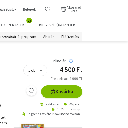
A kosarad
egisztrálok
Belépek
üres
új
GYEREKJÁTÉK
KIEGÉSZÍTŐ/AJÁNDÉK
örzsvásárlói program
Akciók
Előfizetés
Online ár:
4 500 Ft
Eredeti ár: 4 999 Ft
Kosárba
Raktáron
45 pont
ó
1 - 2 munkanap
Ingyenes átvétel Bookline boltokban
tet.
vidám