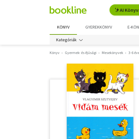
AI Könyv
KÖNYV
GYEREKKÖNYV
E-KÖN
Kategóriák
Könyv
Gyermek- és ifjúsági
Mesekönyvek
3-6 év