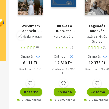
Szerelmem
100 éves a
Legendás
Abbázia -
Dunakeszi
Budavár
"Tengerre,
Járműjavító -
Reviczky Katalin
Kerekes Dóra
Száraz Miklós
magyar!"
A vasúti
György
járműjavítás
és -gyártás
fellegvára
Online ár:
Online ár:
Online ár:
6 111 Ft
12 510 Ft
12 375 Ft
Kiadói ár: 6 790
Kiadói ár: 13 900
Kiadói ár: 13 750
Ft
Ft
Ft
Kosárba
Kosárba
Kosárba
2 - 3 munkanap
8 - 10 munkanap
2 - 3 munkanap