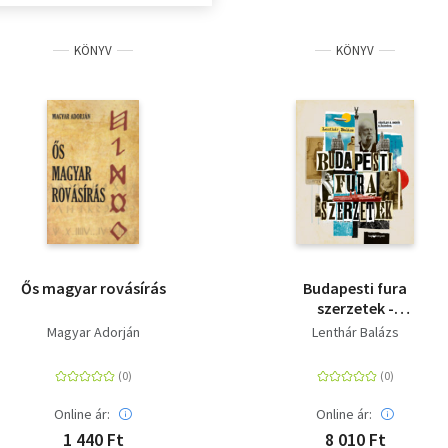
KÖNYV
KÖNYV
Ős magyar rovásírás
Budapesti fura
szerzetek -
Versfaragók,
Magyar Adorján
Lenthár Balázs
szélhámosok,
kalandorok és
kóklerek a 19-20.
századból
Online ár:
Online ár:
1 440 Ft
8 010 Ft