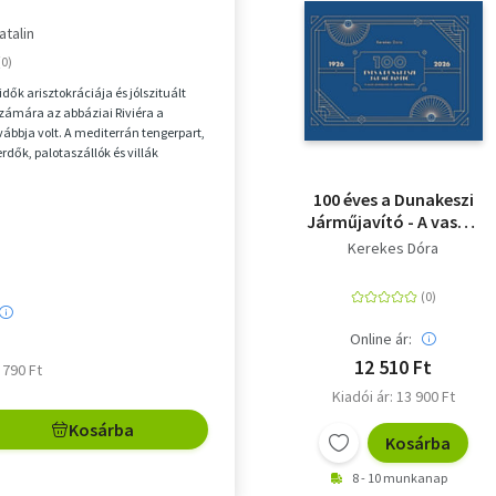
atalin
idők arisztokráciája és jólszituált
zámára az abbáziai Riviéra a
ábbja volt. A mediterrán tengerpart,
erdők, palotaszállók és villák
g...
100 éves a Dunakeszi
Járműjavító - A vasúti
járműjavítás és -
Kerekes Dóra
gyártás fellegvára
Online ár:
12 510 Ft
6 790 Ft
Kiadói ár: 13 900 Ft
Kosárba
Kosárba
8 - 10 munkanap