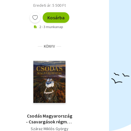
Eredeti ár: 5 500 Ft
Kosárba
2 - 3 munkanap
KÖNYV
Csodás Magyarország
- Csavargások régmúlt
időkben
Száraz Miklós György