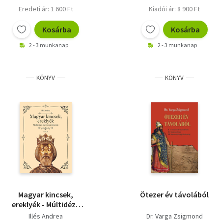
Eredeti ár: 1 600 Ft
Kiadói ár: 8 900 Ft
Kosárba
Kosárba
2 - 3 munkanap
2 - 3 munkanap
KÖNYV
KÖNYV
Magyar kincsek,
Ötezer év távolából
ereklyék - Múltidéző
tárgyi emlékeink
Illés Andrea
Dr. Varga Zsigmond