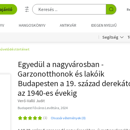
ajánló
R
YV
HANGOSKÖNYV
ANTIKVÁR
IDEGEN NYELVŰ
T
Segítség
művelődéstörténet
Egyedül a nagyvárosban -
Garzonotthonok és lakóik
Budapesten a 19. század derekát
az 1940-es évekig
Verő-Valló Judit
Budapest Főváros Levéltára, 2024
Olvasói vélemények (0)