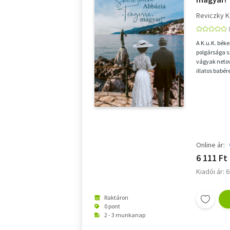
Reviczky K
A K.u.K. béke
polgársága s
vágyak netov
illatos babér
csábítása gyó
Online ár:
6 111 Ft
Kiadói ár: 
Raktáron
0 pont
2 - 3 munkanap