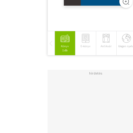
Könyv
E-könyv
Antikvár
Idegen nyel
1 db