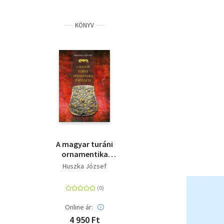
KÖNYV
A magyar turáni
ornamentika
története
Huszka József
Online ár:
4 950 Ft