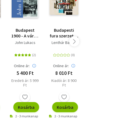
Budapest
Budapesti
A magyar
1900 - A város
fura szerzetek
turáni
és kultúrája
- Versfaragók,
ornamentika
John Lukacs
Lenthár Balázs
Huszka József
szélhámosok,
története
kalandorok és
kóklerek a 19-
20. századból
Online ár:
Online ár:
Online ár:
5 400 Ft
8 010 Ft
4 950 Ft
Eredeti ár: 5 999
Kiadói ár: 8 900
Eredeti ár: 5 500
Ft
Ft
Ft
Kosárba
Kosárba
Kosárba
2 - 3 munkanap
2 - 3 munkanap
2 - 3 munkanap