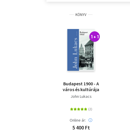
KÖNYV
1 + 1
Budapest 1900 - A
város és kultúrája
John Lukacs
Online ár:
5 400 Ft