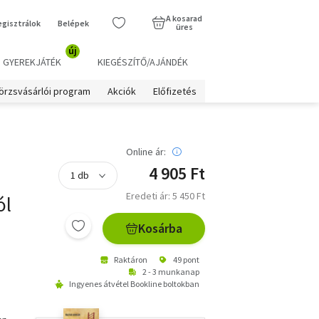
A kosarad
egisztrálok
Belépek
üres
új
GYEREKJÁTÉK
KIEGÉSZÍTŐ/AJÁNDÉK
örzsvásárlói program
Akciók
Előfizetés
Online ár:
4 905 Ft
Eredeti ár: 5 450 Ft
ól
Kosárba
Raktáron
49 pont
2 - 3 munkanap
Ingyenes átvétel Bookline boltokban