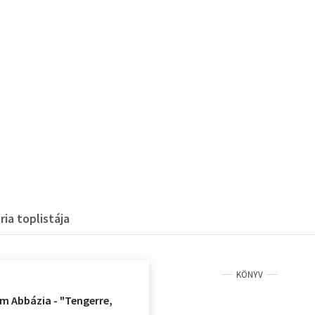
ia toplistája
KÖNYV
m Abbázia - "Tengerre,
"