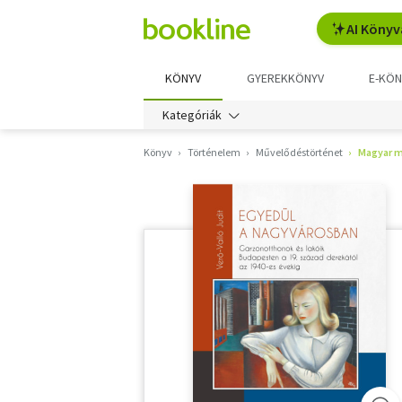
AI Könyv
KÖNYV
GYEREKKÖNYV
E-KÖN
Kategóriák
Könyv
Történelem
Művelődéstörténet
Magyar 