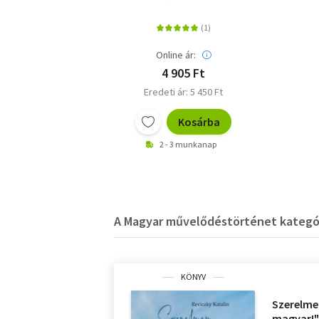
lakóik Budapesten a
19. század derekától
az 1940-es évekig
Online ár:
4 905 Ft
Eredeti ár: 5 450 Ft
Kosárba
2 - 3 munkanap
A Magyar művelődéstörténet kategór
KÖNYV
Szerelme
magyar!