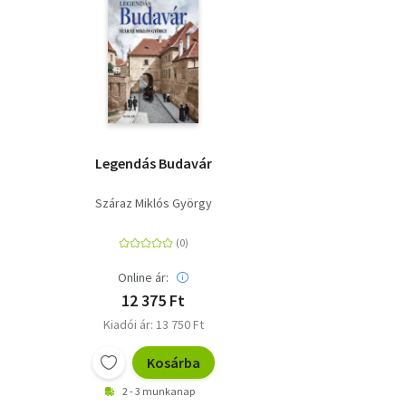
Legendás Budavár
Száraz Miklós György
Online ár:
12 375 Ft
Kiadói ár: 13 750 Ft
Kosárba
2 - 3 munkanap