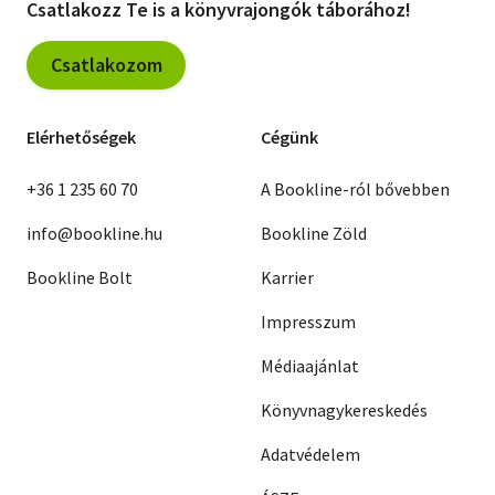
Csatlakozz Te is a könyvrajongók táborához!
Csatlakozom
Elérhetőségek
Cégünk
+36 1 235 60 70
A Bookline-ról bővebben
info@bookline.hu
Bookline Zöld
Bookline Bolt
Karrier
Impresszum
Médiaajánlat
Könyvnagykereskedés
Adatvédelem