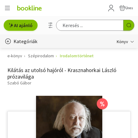
Üres
AI ajánló
Kategóriák
Könyv
e-könyv
Szépirodalom
Irodalomtörténet
Életmód, egészség
Kilátás az utolsó hajóról - Krasznahorkai László
Erotika
prózavilága
Gyermek- és ifjúsági
Szabó Gábor
Hobbi, szabadidő
%
Irodalom
Művészet
Szakkönyv