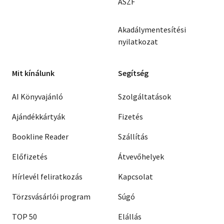
ÁSZF
Akadálymentesítési
nyilatkozat
Mit kínálunk
Segítség
AI Könyvajánló
Szolgáltatások
Ajándékkártyák
Fizetés
Bookline Reader
Szállítás
Előfizetés
Átvevőhelyek
Hírlevél feliratkozás
Kapcsolat
Törzsvásárlói program
Súgó
TOP 50
Elállás