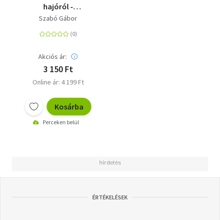
hajóról -
Krasznahorkai László
Szabó Gábor
prózavilága
Akciós ár:
3 150 Ft
Online ár: 4 199 Ft
Kosárba
Perceken belül
ÉRTÉKELÉSEK