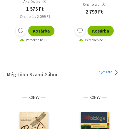
Akciós ár:
Online ár:
1 575 Ft
2 799 Ft
Online ár: 2 099 Ft
Kosárba
Kosárba
Perceken belül
Perceken belül
Teljes lista
Még több Szabó Gábor
KÖNYV
KÖNYV