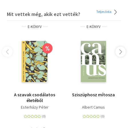
Teljes lista
Mit vettek még, akik ezt vették?
E-KÖNYV
E-KÖNYV
%
A szavak csodálatos
Sziszüphosz mítosza
életéből
Esterházy Péter
Albert Camus