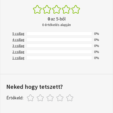
0
az 5-ből
0 értékelés alapján
5 csillag
0%
4 csillag
0%
3 csillag
0%
2 csillag
0%
1 csillag
0%
Neked hogy tetszett?
Értékeld: