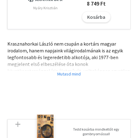
8 749 Ft
Nyáry Krisztián
Kosárba
Krasznahorkai László nem csupán a kortárs magyar
irodalom, hanem napjaink világirodalmának is az egyik
legfontosabb és legeredetibb alkotója, aki 1977-ben
megjelent első elbeszélése óta konok
következetességgel írja életművét, voltaképpen egyetlen
szöveget. Szabó Gábor informatív monográfiája az
életmű belső mozgásait, motívumvándorlásait vizsgálja,
és akkurátus pontossággal olvassa és elemzi végig az
életmű egészét. A Kilátás az utolsó hajóról cím a
Krasznahorkai-epika hullámmozgásaira utal, ugyanakkor
a perspektíva, az esély(telenség), távlat(nélküliség)
mellett a művekben megjelenő reménylehetőségekre is
rávilágít. A kötet nem csupán a Krasznahorkai-művek
Tedd kosárba mindkettőt egy
összefüggéseit, a filozófiai, természettudományi és
gombnyomással!