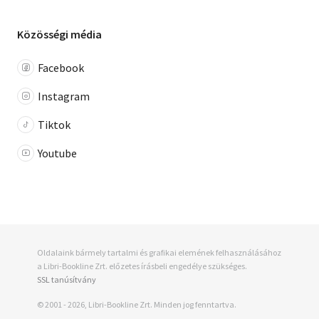
Közösségi média
Facebook
Instagram
Tiktok
Youtube
Oldalaink bármely tartalmi és grafikai elemének felhasználásához
a Libri-Bookline Zrt. előzetes írásbeli engedélye szükséges.
SSL tanúsítvány
© 2001 - 2026, Libri-Bookline Zrt. Minden jog fenntartva.