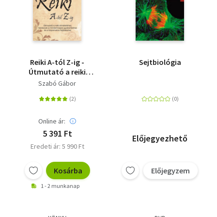
Reiki A-tól Z-ig -
Sejtbiológia
Útmutató a reiki
elméletéhez, tanácsok
Szabó Gábor
a mindennapos
gyakorláshoz és a
folyamatos
fejlődéshez
Online ár:
5 391 Ft
Előjegyezhető
Eredeti ár: 5 990 Ft
Kosárba
Előjegyzem
1 - 2 munkanap