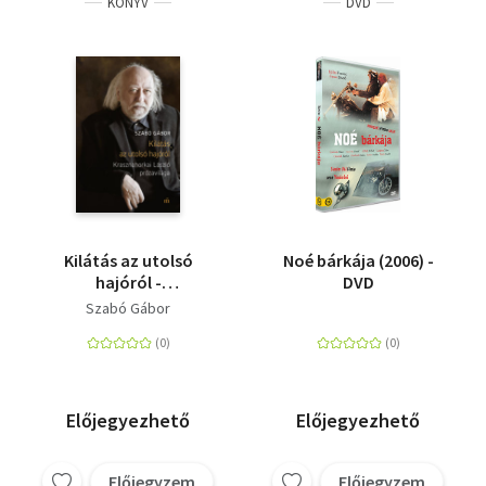
KÖNYV
DVD
Kilátás az utolsó
Noé bárkája (2006) -
hajóról -
DVD
Krasznahorkai László
Szabó Gábor
prózavilága
Előjegyezhető
Előjegyezhető
Előjegyzem
Előjegyzem