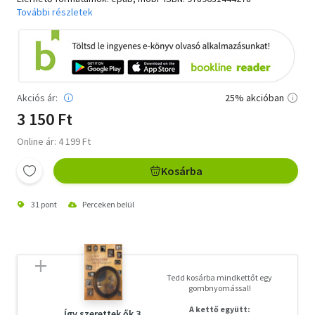
További részletek
Akciós ár:
25% akcióban
3 150 Ft
Online ár: 4 199 Ft
Kosárba
31 pont
Perceken belül
Tedd kosárba mindkettőt egy
gombnyomással!
A kettő együtt:
Így szerettek ők 3.