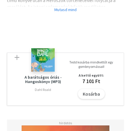
című könyve után a Héroszok történeteivel folytatja a
mesélést. Az isteni származású hősök csodálatos
kalandjai és halhatatlan hőstettei Fry könnyed, egyúttal
lebilincselő stílusában hol humoros gellert kapnak, hol
romantikusan szomorúak. Hallhatjuk, többek között,
Héraklész, Perszeusz és Orpheusz történetét is.
Tartalom:
1. Bevezető - Héra álma - PERSZEUSZ - Az aranyzuhatag
Tedd kosárba mindkettőt egy
- A faláda
gombnyomással!
2. Két idegen a tölgyfaligetben - A Graiák
A kettő együtt:
3. A Gorgó-sziget - Androméda és Kassziopeia
A barátságos óriás -
7 101 Ft
Hangoskönyv (MP3)
- Visszatérés Szeriphoszra
4. HÉRAKLÉSZ - Perszeusz vérvonala
Dahl Roald
Kosárba
5. Kígyóbűvölés - Hogyan neveljünk héroszt?
- Bűn és bűnhődés
6. Héraklész munkái - A nemeai oroszlán - A lernéi Hüdra
- A kerüneiai szarvas - Az erümanthoszi vadkan
- Augeiasz istállója - A sztümphaloszi madarak
- A krétai bika