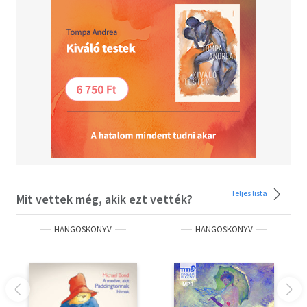
7. Diomédész kancái (valamint Alkésztisz és Admérosz
története - Hippolüté öve)
8. Gérüón marhái - A heszperiszek aranyalmái
9. Kerberosz - A munkák után: bűn és bosszúszomj
- A prófécia beteljesedik, avagy a gigászok bukása
- Nesszosz inge - Megdicsőülés
10. BELLEROPOHON - A szárnyas lény - A hamis tanú
11. Lükiában - Kimerikus reakció - Aki túl magasra száll
12. ORPHEUSZ - Hogyan szelídítsük meg a vadállatokat
- Orpheusz és Eurüdiké - Orpheusz az alvilágban
- Orpheusz halála
Teljes lista
Mit vettek még, akik ezt vették?
HANGOSKÖNYV
HANGOSKÖNYV