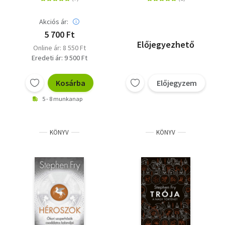
Akciós ár:
5 700 Ft
Előjegyezhető
Online ár: 8 550 Ft
Eredeti ár: 9 500 Ft
Kosárba
Előjegyzem
5 - 8 munkanap
KÖNYV
KÖNYV