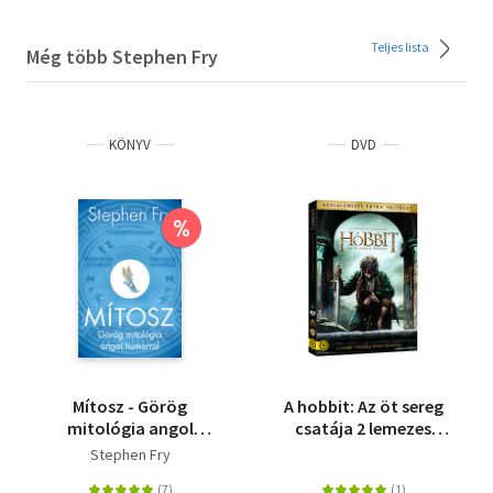
Teljes lista
Még több Stephen Fry
KÖNYV
DVD
%
Mítosz - Görög
A hobbit: Az öt sereg
mitológia angol
csatája 2 lemezes
humorral
változat - DVD
Stephen Fry