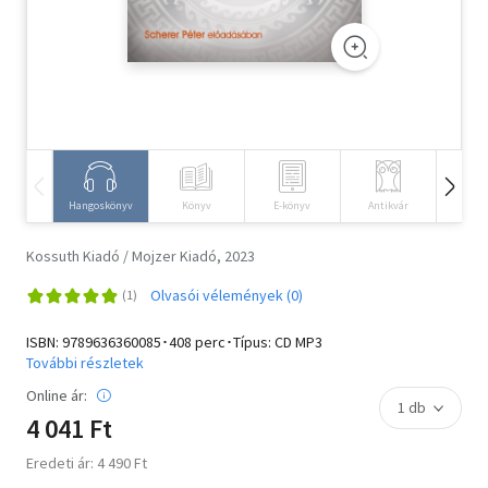
Szótár, nyelvkönyv
Tankönyv, segédkönyv
Társadalomtudomány
Természettudomány
Hangoskönyv
Könyv
E-könyv
Antikvár
Idegen 
Történelem
Kossuth Kiadó / Mojzer Kiadó, 2023
Vallás
Olvasói vélemények (0)
ISBN:
9789636360085
･408 perc･Típus: CD MP3
További részletek
Online ár:
4 041 Ft
Eredeti ár: 4 490 Ft