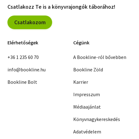
Csatlakozz Te is a könyvrajongók táborához!
Csatlakozom
Elérhetőségek
Cégünk
+36 1 235 60 70
A Bookline-ról bővebben
info@bookline.hu
Bookline Zöld
Bookline Bolt
Karrier
Impresszum
Médiaajánlat
Könyvnagykereskedés
Adatvédelem