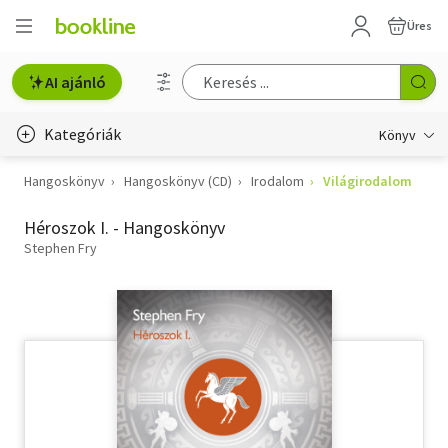
Üres
AI ajánló
Kategóriák
Könyv
Hangoskönyv
Hangoskönyv (CD)
Irodalom
Világirodalom
Életmód, egészség
Héroszok I. - Hangoskönyv
Erotika
Stephen Fry
Gyermek- és ifjúsági
Hobbi, szabadidő
Irodalom
Művészet
Szakkönyv