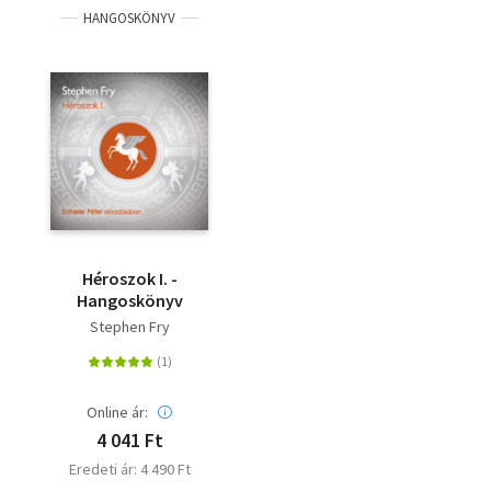
HANGOSKÖNYV
Héroszok I. -
Hangoskönyv
Stephen Fry
Online ár:
4 041 Ft
Eredeti ár: 4 490 Ft