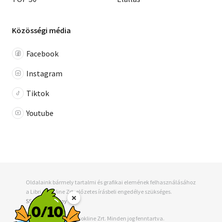
Közösségi média
Facebook
Instagram
Tiktok
Youtube
Oldalaink bármely tartalmi és grafikai elemének felhasználásához
a Libri-Bookline Zrt. előzetes írásbeli engedélye szükséges.
×
SSL tanúsítvány
© 2001 - 2026, Libri-Bookline Zrt. Minden jog fenntartva.