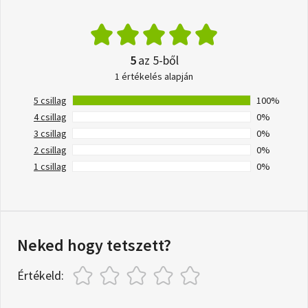
5
az 5-ből
1 értékelés alapján
5 csillag
100%
4 csillag
0%
3 csillag
0%
2 csillag
0%
1 csillag
0%
Neked hogy tetszett?
Értékeld: