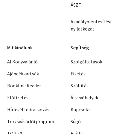
ÁSZF
Akadálymentesítési
nyilatkozat
Mit kínálunk
Segítség
AI Könyvajánló
Szolgáltatások
Ajándékkártyák
Fizetés
Bookline Reader
Szállítás
Előfizetés
Átvevőhelyek
Hírlevél feliratkozás
Kapcsolat
Törzsvásárlói program
Súgó
TOP 50
Elállás