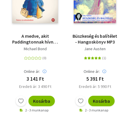
A medve, akit
Büszkeség és balítélet
Paddingtonnak hívnak
- Hangoskönyv MP3
- Hangoskönyv
Michael Bond
Jane Austen
Online ár:
Online ár:
3 141 Ft
5 391 Ft
Eredeti ár: 3 490 Ft
Eredeti ár: 5 990 Ft
Kosárba
Kosárba
2 - 3 munkanap
2 - 3 munkanap