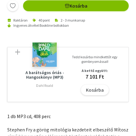
Kosárba
Raktáron
40 pont
2 - 3 munkanap
Ingyenes átvétel Bookline boltokban
Tedd kosárba mindkettőt egy
gombnyomással!
A kettő együtt:
A barátságos óriás -
7 101 Ft
Hangoskönyv (MP3)
Dahl Roald
Kosárba
1 db MP3 cd, 408 perc
Stephen Fry a görög mitológia kezdeteit elbeszélő Mítosz