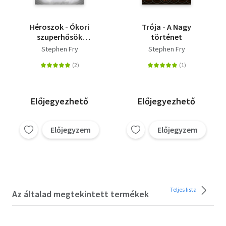
Héroszok - Ókori
Trója - A Nagy
szuperhősök
történet
csodálatos kalandjai
Stephen Fry
Stephen Fry
Előjegyezhető
Előjegyezhető
Előjegyzem
Előjegyzem
Teljes lista
Az általad megtekintett termékek