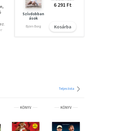
6 291 Ft
e,
ó
Szívdobban
ások
ez.
Kosárba
Björn Borg
er
nkig
l
Teljes lista
KÖNYV
KÖNYV