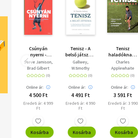
Csúnyán
Tenisz - A
Tenisz
nyerni -
belső játszma
haladóknak -
Mentális
- A világ
Pályán kívüli
Steve Jamison
Gallwey,
Charles
hadviselés a
legnépszerűbb
edzés a
Brad Gilbert
W.timothy
Applewhaite
teniszben
útmutatója
képességek
játékunk
javításáért
mentális
Online ár:
Online ár:
Online ár:
fejlesztéséhez
4 500 Ft
4 491 Ft
3 591 Ft
Eredeti ár: 4 999
Eredeti ár: 4 990
Eredeti ár: 3 990
Ft
Ft
Ft
Kosárba
Kosárba
Kosárba