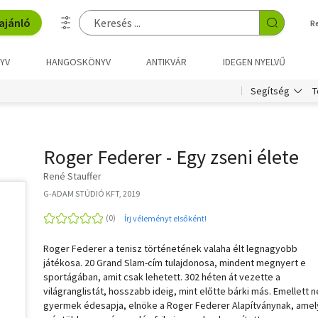
ajánló
R
YV
HANGOSKÖNYV
ANTIKVÁR
IDEGEN NYELVŰ
T
Segítség
Roger Federer - Egy zseni élete
René Stauffer
G-ADAM STÚDIÓ KFT, 2019
Írj véleményt elsőként!
Roger Federer a tenisz történetének valaha élt legnagyobb
játékosa. 20 Grand Slam-cím tulajdonosa, mindent megnyert e
sportágában, amit csak lehetett. 302 héten át vezette a
világranglistát, hosszabb ideig, mint előtte bárki más. Emellett 
gyermek édesapja, elnöke a Roger Federer Alapítványnak, amel