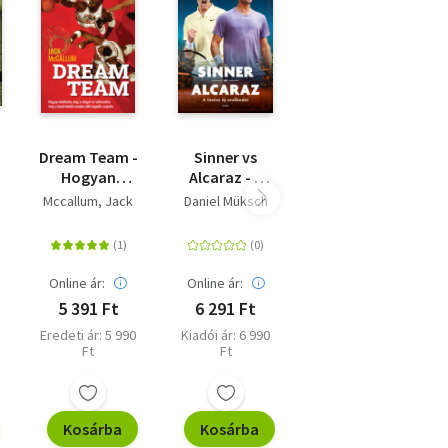
Dream Team -
Sinner vs
Hogyan
Alcaraz - A
hódította
tenisz új
Mccallum, Jack
Daniel Müksch
meg a világot
uralkodói
és
változtatta
meg a
Online ár:
Online ár:
kosárlabdát
5 391 Ft
6 291 Ft
minden idők
Eredeti ár: 5 990
Kiadói ár: 6 990
legjobb
Ft
Ft
csapata
Kosárba
Kosárba