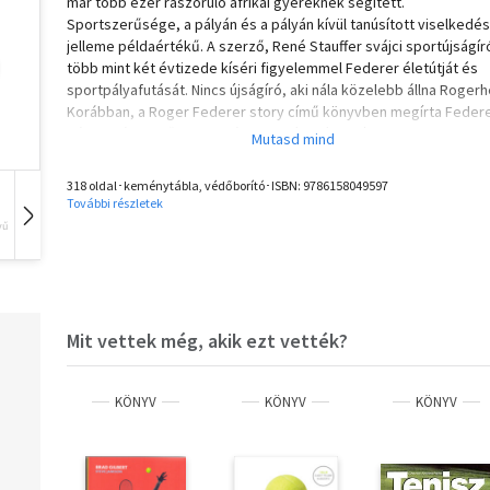
már több ezer rászoruló afrikai gyereknek segített.
Sportszerűsége, a pályán és a pályán kívül tanúsított viselkedés
jelleme példaértékű. A szerző, René Stauffer svájci sportújságír
több mint két évtizede kíséri figyelemmel Federer életútját és
sportpályafutását. Nincs újságíró, aki nála közelebb állna Rogerh
Korábban, a Roger Federer story című könyvben megírta Feder
pályafutása első szakaszának történetét, ezúttal pedig a
teniszzseni másodvirágzását, a 2010-es évek kezdetétől napjai
tartó időszakot vetette papírra -- kellő alapossággal és rendkívü
318 oldal･keménytábla, védőborító･ISBN:
9786158049597
olvasmányos stílusban.
További részletek
vű
Hangoskönyv
Film
Zene
Mit vettek még, akik ezt vették?
KÖNYV
KÖNYV
KÖNYV