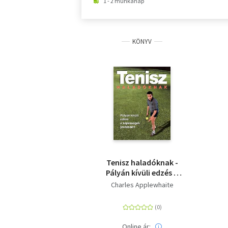
1 - 2 munkanap
KÖNYV
Tenisz haladóknak -
Pályán kívüli edzés a
képességek javításáért
Charles Applewhaite
Online ár: