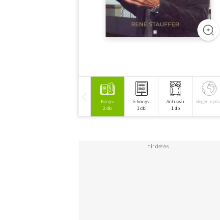
Könyv
E-könyv
Antikvár
Idegen nyel
2 db
1 db
1 db