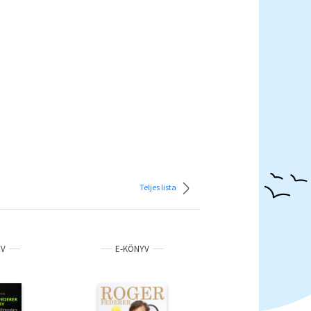
Teljes lista
YV
E-KÖNYV
KÖNYV