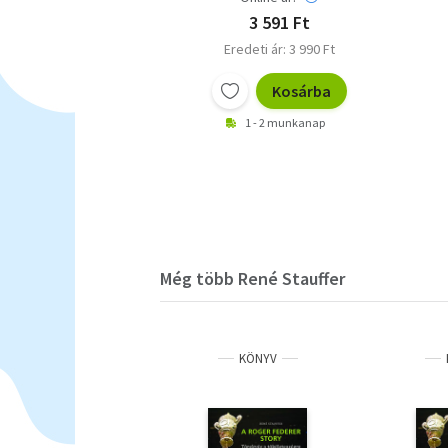
3 591 Ft
Eredeti ár: 3 990 Ft
Kosárba
1 - 2 munkanap
Még több René Stauffer
KÖNYV