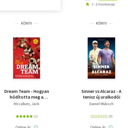
1 - 2 munkanap
KÖNYV
KÖNYV
Dream Team - Hogyan
Sinner vs Alcaraz - A
hódította meg a
tenisz új uralkodói
világot és változtatta
Mccallum, Jack
Daniel Müksch
meg a kosárlabdát
minden idők legjobb
csapata
Online ár:
Online ár: