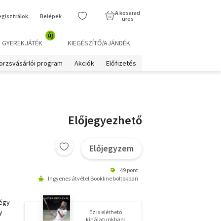
A kosarad
egisztrálok
Belépek
üres
új
GYEREKJÁTÉK
KIEGÉSZÍTŐ/AJÁNDÉK
örzsvásárlói program
Akciók
Előfizetés
Előjegyezhető
Előjegyzem
49 pont
Ingyenes átvétel Bookline boltokban
négy
y
Ez is elérhető
kínálatunkban: