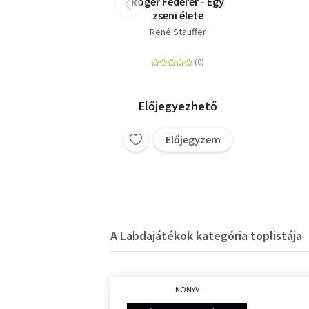
Roger Federer - Egy
zseni élete
René Stauffer
Előjegyezhető
Előjegyzem
A Labdajátékok kategória toplistája
KÖNYV