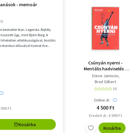
banások - memoár
 bestseller Ikon. Legenda. Rejtély.
niszezett úgy, mint Björn Borg. A
 hihetetlen atletikusságával, brutális
s ikonikus stílusával tizenöt éve...
Csúnyán nyerni -
Mentális hadviselés a
teniszben
Steve Jamison
Brad Gilbert
Online ár:
4 500 Ft
6 990 Ft
Eredeti ár: 4 999 Ft
Kosárba
Kosárba