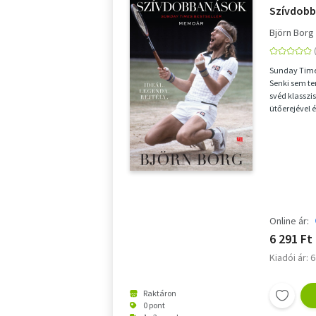
Szívdob
Björn Borg
Sunday Times
Senki sem te
svéd klasszis
ütőerejével é
Online ár:
6 291 Ft
Kiadói ár: 
Raktáron
0 pont