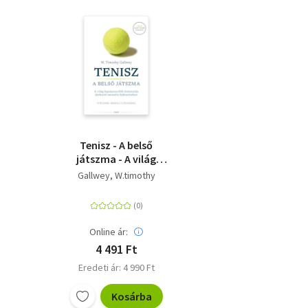
Tenisz - A belső
játszma - A világ
legnépszerűbb
Gallwey, W.timothy
útmutatója játékunk
mentális
fejlesztéséhez
Online ár:
4 491 Ft
Eredeti ár: 4 990 Ft
Kosárba