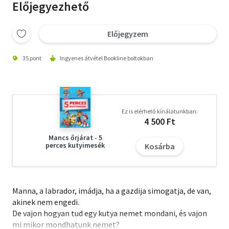
Előjegyezhető
Előjegyzem
35 pont
Ingyenes átvétel Bookline boltokban
Ez is elérhető kínálatunkban:
4 500 Ft
Mancs őrjárat - 5
perces kutyimesék
Kosárba
Manna, a labrador, imádja, ha a gazdija simogatja, de van,
akinek nem engedi.
De vajon hogyan tud egy kutya nemet mondani, és vajon
mi mikor mondhatunk nemet?