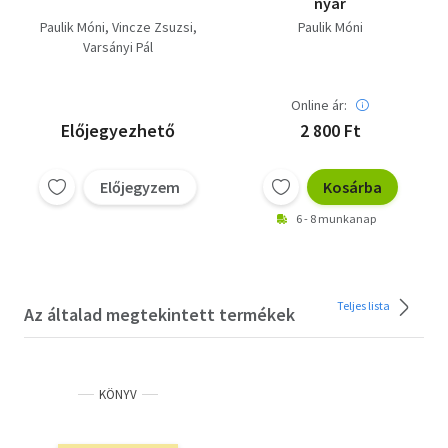
nyár
Paulik Móni
Vincze Zsuzsi
Paulik Móni
Varsányi Pál
Online ár:
Előjegyezhető
2 800 Ft
Előjegyzem
Kosárba
6 - 8 munkanap
Teljes lista
Az általad megtekintett termékek
KÖNYV