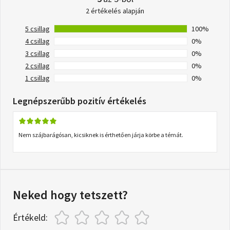
2 értékelés alapján
5 csillag
100%
4 csillag
0%
3 csillag
0%
2 csillag
0%
1 csillag
0%
Legnépszerűbb pozitív értékelés
Nem szájbarágósan, kicsiknek is érthetően járja körbe a témát.
Neked hogy tetszett?
Értékeld: