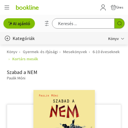
Üres
AI ajánló
Kategóriák
Könyv
Könyv
Gyermek- és ifjúsági
Mesekönyvek
6-10 éveseknek
Életmód, egészség
Kortárs mesék
Erotika
Szabad a NEM
Gyermek- és ifjúsági
Paulik Móni
Hobbi, szabadidő
Irodalom
Művészet
Szakkönyv