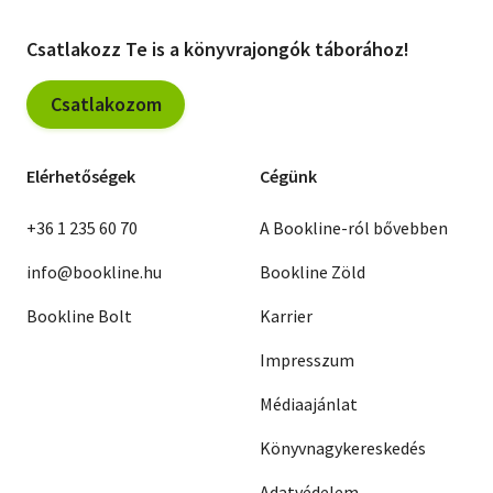
Csatlakozz Te is a könyvrajongók táborához!
Csatlakozom
Elérhetőségek
Cégünk
+36 1 235 60 70
A Bookline-ról bővebben
info@bookline.hu
Bookline Zöld
Bookline Bolt
Karrier
Impresszum
Médiaajánlat
Könyvnagykereskedés
Adatvédelem