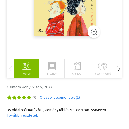
Szótár, nyelvkönyv
Tankönyv, segédkönyv
Társadalomtudomány
Természettudomány
Történelem
Vallás
Könyv
E-könyv
Antikvár
Idegen nyelvű
Hangos
Csimota Könyvkiadó, 2022
Olvasói vélemények (1)
35 oldal･cérnafűzött, keménytáblás･ISBN:
9786155649950
További részletek