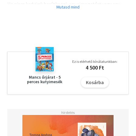
Ha nincs kedvünk barátkozni, egy simogatást vagy egy
puszit bármikor visszautasíthatunk?
Olvasd el mások véleményét is!
Ez is elérhető kínálatunkban:
4 500 Ft
Mancs őrjárat - 5
perces kutyimesék
Kosárba