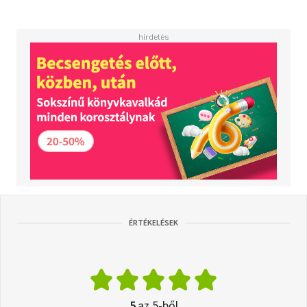
ÉRTÉKELÉSEK
5
az 5-ből