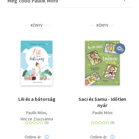
Még több Paulik Móni
KÖNYV
KÖNYV
Lili és a bátorság
Saci és Samu - Időtlen
nyár
Paulik Móni
Paulik Móni
Vincze Zsuzsanna
Online ár:
Online ár: