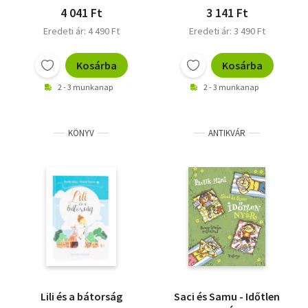
4 041 Ft
3 141 Ft
Eredeti ár: 4 490 Ft
Eredeti ár: 3 490 Ft
Kosárba
Kosárba
2 - 3 munkanap
2 - 3 munkanap
KÖNYV
ANTIKVÁR
Lili és a bátorság
Saci és Samu - Időtlen