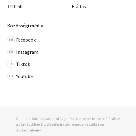
TOP 50
Elállás
Közösségi média
Facebook
Instagram
Tiktok
Youtube
Oldalaink bármely tartalmi és grafikai elemének felhasználásához
a Libri-Bookline Zrt. előzetes írásbeli engedélye szükséges.
SSL tanúsítvány