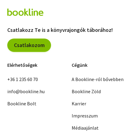
Csatlakozz Te is a könyvrajongók táborához!
Csatlakozom
Elérhetőségek
Cégünk
+36 1 235 60 70
A Bookline-ról bővebben
info@bookline.hu
Bookline Zöld
Bookline Bolt
Karrier
Impresszum
Médiaajánlat