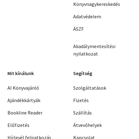
Könyvnagykereskedés
Adatvédelem
ÁSZF
Akadálymentesítési
nyilatkozat
Mit kínálunk
Segítség
AI Könyvajánló
Szolgáltatások
Ajándékkártyák
Fizetés
Bookline Reader
Szállítás
Előfizetés
Átvevőhelyek
Hírlevél feliratkozás
Kapcsolat