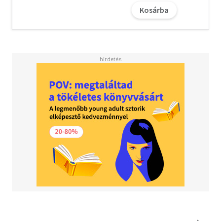
start? How do you encourage a healthy diet? Should kids
Kosárba
play a sport and how seriously? How do you think smartly
about encouraging children's independence? Along with
these bigger questions, Oster investigates how to
navigate the complexity of day-to-day family logistics.
<BR><BR>Making these decisions is less about finding
the specific answer and more about taking the right
approach. Parents of this age are often still working in
baby mode, which is to say, under stress and on the fly.
That is a classic management problem, and Oster takes a
page from her time as a business school professor at the
University of Chicago to show us that thoughtful business
process can help smooth out tough family decisions.<BR>
<BR>The Family Firm is a smart and winning guide to how
to think clearly--and with less ambient stress--about the
key decisions of the elementary school years.<BR>
<BR>Parenting is a full-time job. It's time we start
treating it like one.<BR>