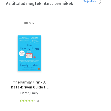
Teljes lista
Az általad megtekintett termékek
IDEGEN
The Family Firm - A
Data-Driven Guide to
Better Decision Making
Oster, Emily
in the Early School
Years