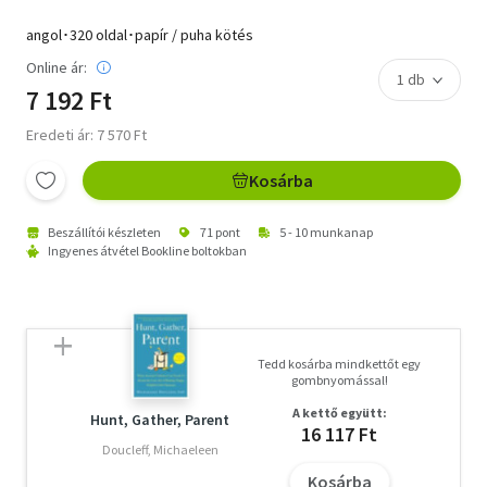
angol･320 oldal･papír / puha kötés
Online ár:
7 192 Ft
Eredeti ár: 7 570 Ft
Kosárba
Beszállítói készleten
71 pont
5 - 10 munkanap
Ingyenes átvétel Bookline boltokban
Tedd kosárba mindkettőt egy
gombnyomással!
A kettő együtt:
Hunt, Gather, Parent
16 117 Ft
Doucleff, Michaeleen
Kosárba