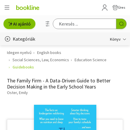
Üres
AI ajánló
Kategóriák
Könyv
Idegen nyelvű
English books
Életmód, egészség
Social Sciences, Law, Economics
Education Science
Erotika
Guidebooks
Gyermek- és ifjúsági
The Family Firm - A Data-Driven Guide to Better
Decision Making in the Early School Years
Hobbi, szabadidő
Oster, Emily
Irodalom
Művészet
Szakkönyv