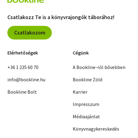
Csatlakozz Te is a könyvrajongók táborához!
Csatlakozom
Elérhetőségek
Cégünk
+36 1 235 60 70
A Bookline-ról bővebben
info@bookline.hu
Bookline Zöld
Bookline Bolt
Karrier
Impresszum
Médiaajánlat
Könyvnagykereskedés