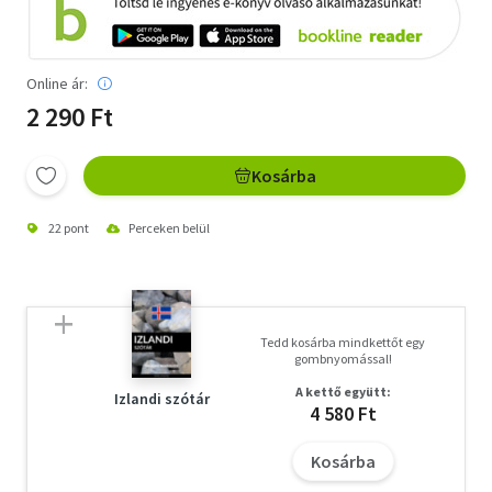
Online ár:
2 290 Ft
Kosárba
22 pont
Perceken belül
Tedd kosárba mindkettőt egy
gombnyomással!
A kettő együtt:
Izlandi szótár
4 580 Ft
Kosárba