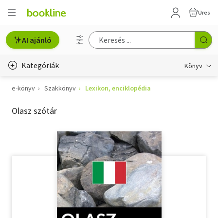
Üres
AI ajánló
Kategóriák
Könyv
e-könyv
Szakkönyv
Lexikon, enciklopédia
Életmód, egészség
Olasz szótár
Erotika
Gyermek- és ifjúsági
Hobbi, szabadidő
Irodalom
Művészet
Szakkönyv