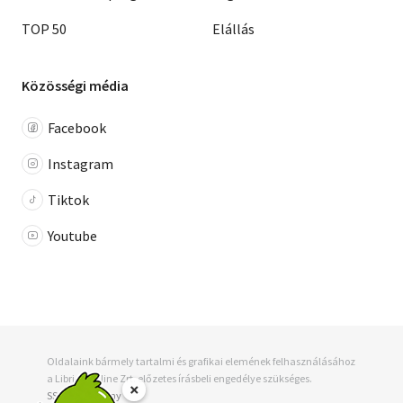
TOP 50
Elállás
Közösségi média
Facebook
Instagram
Tiktok
Youtube
Oldalaink bármely tartalmi és grafikai elemének felhasználásához
a Libri-Bookline Zrt. előzetes írásbeli engedélye szükséges.
×
SSL tanúsítvány