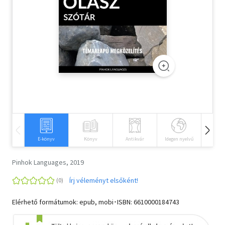
Szótár, nyelvkönyv
Tankönyv, segédkönyv
Társadalomtudomány
Természettudomány
Történelem
Vallás
E-könyv
Könyv
Antikvár
Idegen nyelvű
Hangos
Pinhok Languages, 2019
Írj véleményt elsőként!
Elérhető formátumok: epub, mobi･ISBN:
6610000184743