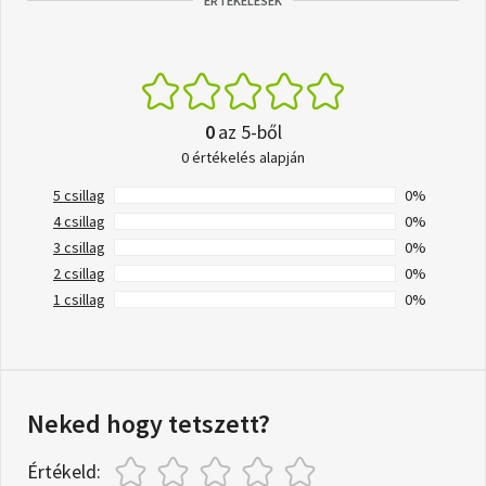
ÉRTÉKELÉSEK
0
az 5-ből
0 értékelés alapján
5 csillag
0%
4 csillag
0%
3 csillag
0%
2 csillag
0%
1 csillag
0%
Neked hogy tetszett?
Értékeld: