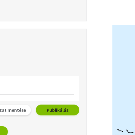
zat mentése
Publikálás