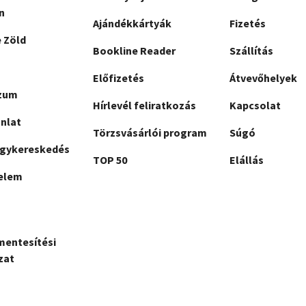
n
Ajándékkártyák
Fizetés
 Zöld
Bookline Reader
Szállítás
Előfizetés
Átvevőhelyek
zum
Hírlevél feliratkozás
Kapcsolat
nlat
Törzsvásárlói program
Súgó
gykereskedés
TOP 50
Elállás
elem
mentesítési
zat