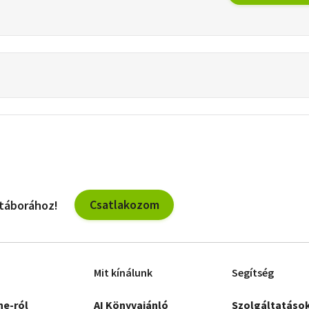
Csatlakozom
 táborához!
Mit kínálunk
Segítség
ne-ról
AI Könyvajánló
Szolgáltatáso