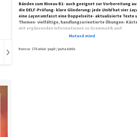
Bänden zum Niveau B1- auch geeignet zur Vorbereitung au
die DELF-Prüfung- klare Gliederung: jede
Unité
hat vier
Leç
eine
Leçon
umfasst eine Doppelseite- aktualisierte Texte 
Themen- vielfältige, handlungsorientierte Übungen- Käst
mit ergänzenden Informationen zu Grammatik und
Redemitteln- Anhang mit Transkriptionen der Hörtexte,
Grammatikübersicht mit deutschen Erklärungen,
zweisprachiges alphabetisches Wortschatzregister (in Ba
francia･176 oldal･papír / puha kötés
und 2)- integrierte DVD-ROM: interaktive Übungen für PC 
Hangoskönyv
Film
Zene
Whiteboard, Hördateien aller Texte (zum Teil in
verlangsamter Version), zwei Videos pro
Unité
für die Bän
A1 und A2 Arbeitsbuch- Arbeitsbuch zu Band A1 mit deutsc
Arbeitsanweisungen, ab Band A2 einsprachig französische
Arbeitsanweisungen- sowohl für den Einsatz im Unterricht
auch für die Arbeit zu Hause- Festigung und Vertiefung de
gelernten Inhalte Lehrerhandbuch- Arbeitsblätter zur
Wiederholung und Vertiefung des Gelernten- Kopiervorla
mit Modelltests- Lösungen, Informationen zur Landeskun
Vorschläge für zusätzliche Aktivitäten