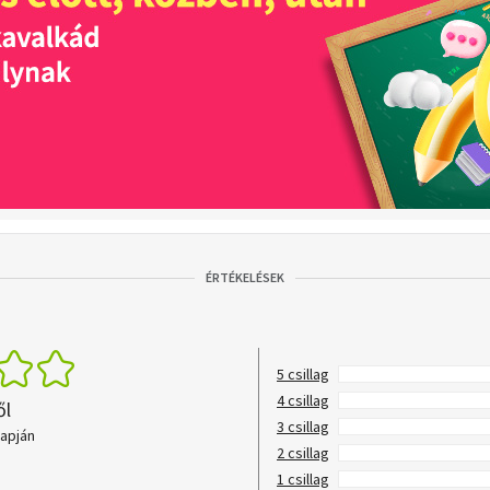
ÉRTÉKELÉSEK
5 csillag
4 csillag
ől
3 csillag
lapján
2 csillag
1 csillag