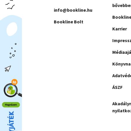
bővebbe
info@bookline.hu
Bookline
Bookline Bolt
Karrier
Impress
Médiaajá
Könyvna
Adatvéd
ÁSZF
Akadály
nyilatko