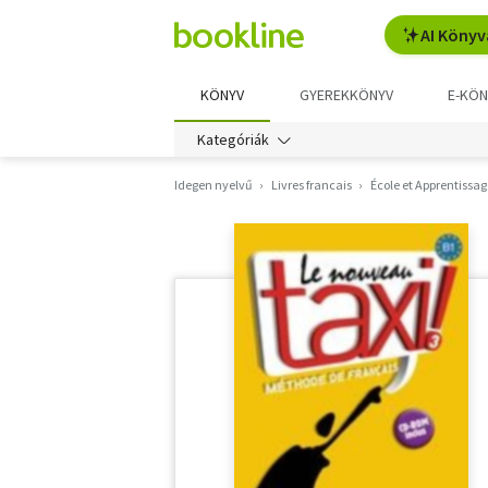
AI Könyv
KÖNYV
GYEREKKÖNYV
E-KÖN
Kategóriák
Idegen nyelvű
Livres francais
École et Apprentissag