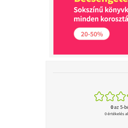
0
az 5-b
0 értékelés a