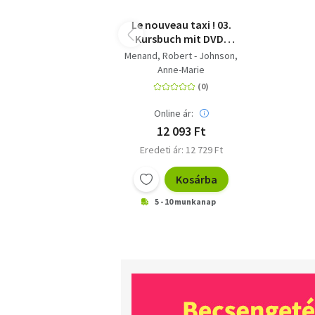
Le nouveau taxi ! 03.
Kursbuch mit DVD-
ROM
Menand, Robert - Johnson,
Anne-Marie
Online ár:
12 093 Ft
Eredeti ár: 12 729 Ft
Kosárba
5 - 10 munkanap