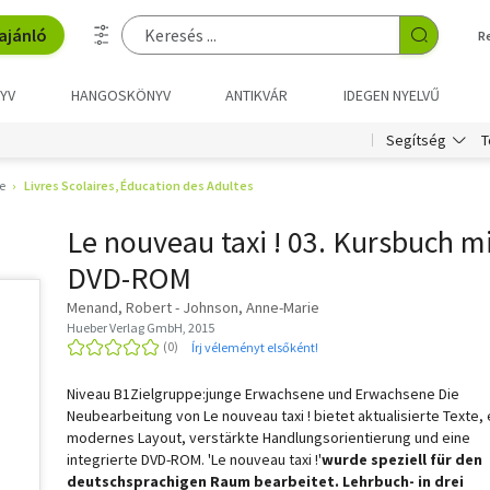
ajánló
R
YV
HANGOSKÖNYV
ANTIKVÁR
IDEGEN NYELVŰ
T
Segítség
e
Livres Scolaires, Éducation des Adultes
Le nouveau taxi ! 03. Kursbuch m
DVD-ROM
Menand, Robert - Johnson, Anne-Marie
Hueber Verlag GmbH, 2015
Írj véleményt elsőként!
Niveau B1Zielgruppe:junge Erwachsene und Erwachsene Die
Neubearbeitung von Le nouveau taxi ! bietet aktualisierte Texte, 
modernes Layout, verstärkte Handlungsorientierung und eine
integrierte DVD-ROM. 'Le nouveau taxi !'
wurde speziell für den
deutschsprachigen Raum bearbeitet. Lehrbuch- in drei