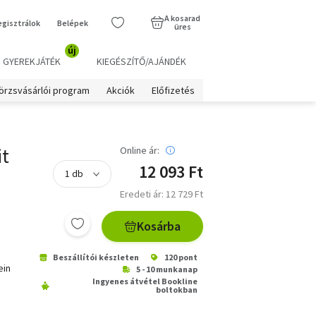
A kosarad
egisztrálok
Belépek
üres
új
GYEREKJÁTÉK
KIEGÉSZÍTŐ/AJÁNDÉK
örzsvásárlói program
Akciók
Előfizetés
it
Online ár:
12 093 Ft
Eredeti ár: 12 729 Ft
Kosárba
Beszállítói készleten
120 pont
ein
5 - 10 munkanap
Ingyenes átvétel Bookline
boltokban