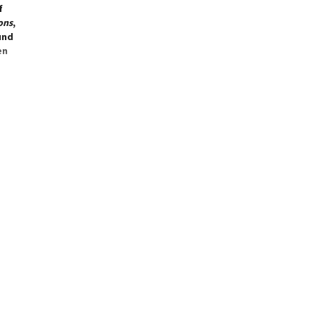
f
ons
,
und
en
nd 1
und
de
hen
 als
r
gen
de,