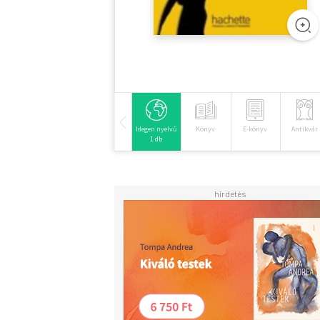
Idegen nyelvű
Könyv
E-könyv
Antikvár
1 db