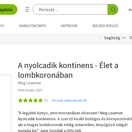
ajánló
R
YV
HANGOSKÖNYV
ANTIKVÁR
IDEGEN NYELVŰ
T
Segítség
A nyolcadik kontinens - Élet a
lombkoronában
Meg Lowman
Park Kiadó, 2023
Olvasói vélemények (0)
"A legjobb könyv, amit mostanában olvastam? Meg Lowman
Nyolcadik kontinense. A szerző kiváló biológus és környezetvéd
aki a magas lombkoronák eddig ismeretlen, lenyűgöző világát
mutatja be." Jane Goodall a HVG-nek