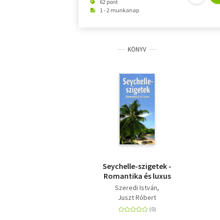
62 pont
1 - 2 munkanap
KÖNYV
Seychelle-szigetek -
Romantika és luxus
Szeredi István
Juszt Róbert