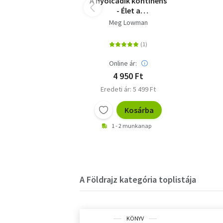
A nyolcadik kontinens
- Élet a
lombkoronában
Meg Lowman
Online ár:
4 950 Ft
Eredeti ár: 5 499 Ft
Kosárba
1 - 2 munkanap
A Földrajz kategória toplistája
KÖNYV