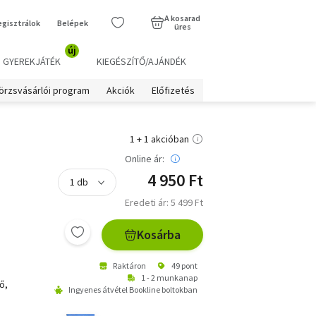
A kosarad
egisztrálok
Belépek
üres
új
GYEREKJÁTÉK
KIEGÉSZÍTŐ/AJÁNDÉK
örzsvásárlói program
Akciók
Előfizetés
1 + 1 akcióban
Online ár:
4 950 Ft
Eredeti ár: 5 499 Ft
Kosárba
Raktáron
49 pont
1 - 2 munkanap
ő,
Ingyenes átvétel Bookline boltokban