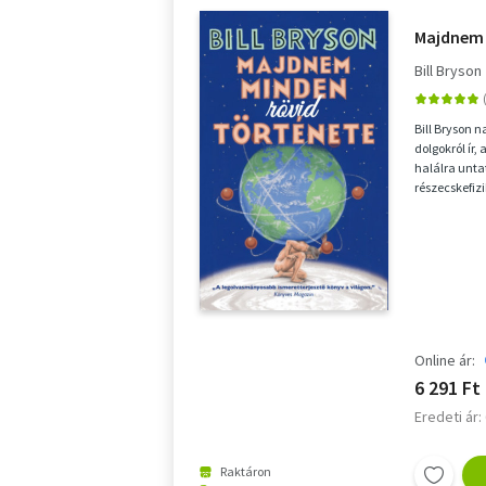
Majdnem 
Bill Bryson
Bill Bryson n
dolgokról ír
halálra untat
részecskefiz
felkeltse mé..
Online ár:
6 291 Ft
Eredeti ár:
Raktáron