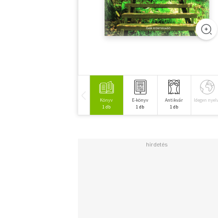
Könyv
E-könyv
Antikvár
Idegen nyel
1 db
1 db
1 db