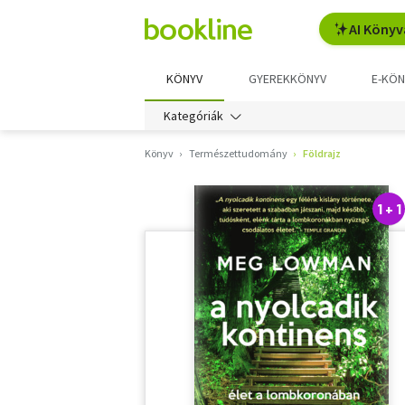
AI Könyv
KÖNYV
GYEREKKÖNYV
E-KÖN
Kategóriák
Könyv
Természettudomány
Földrajz
1 + 1