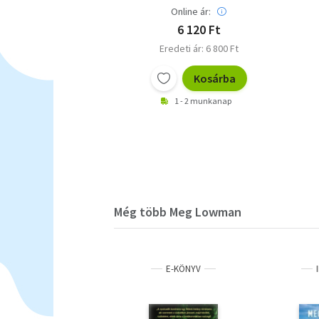
Online ár:
6 120 Ft
Eredeti ár: 6 800 Ft
Kosárba
1 - 2 munkanap
Még több Meg Lowman
E-KÖNYV