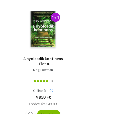
1 + 1
A nyolcadik kontinens
- Élet a
lombkoronában
Meg Lowman
Online ár:
4 950 Ft
Eredeti ár: 5 499 Ft