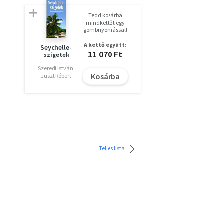
Tedd kosárba
mindkettőt egy
gombnyomással!
a
A kettő együtt:
Seychelle-
11 070 Ft
szigetek
Szeredi István;
Kosárba
i a
Juszt Róbert
e.
világ
,
Teljes lista
ott
, aki
az