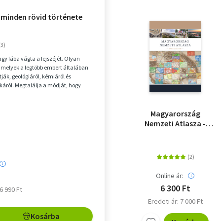
minden rövid története
agy fába vágta a fejszéjét. Olyan
, amelyek a legtöbb embert általában
ják, geológiáról, kémiáról és
ikáról. Megtalálja a módját, hogy
.
Magyarország
Nemzeti Atlasza -
Társadalom
Online ár:
6 300 Ft
 6 990 Ft
Eredeti ár: 7 000 Ft
Kosárba