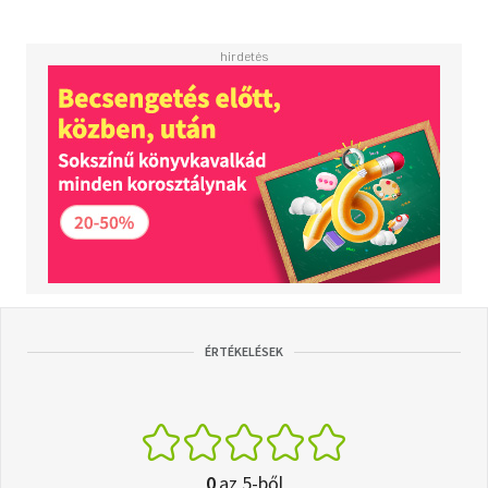
ÉRTÉKELÉSEK
0
az 5-ből