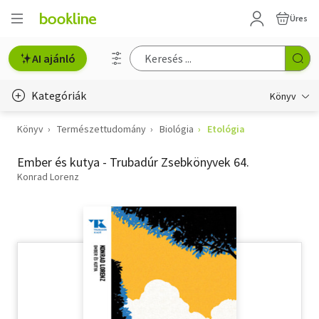
Üres
AI ajánló
Kategóriák
Könyv
Könyv
Természettudomány
Biológia
Etológia
Életmód, egészség
Ember és kutya - Trubadúr Zsebkönyvek 64.
Erotika
Konrad Lorenz
Gyermek- és ifjúsági
Hobbi, szabadidő
Irodalom
Művészet
Szakkönyv