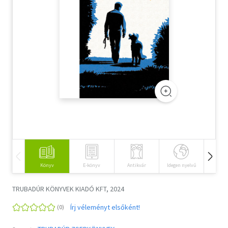
Szótár, nyelvkönyv
Tankönyv, segédkönyv
Társadalomtudomány
Természettudomány
Történelem
Vallás
Könyv
E-könyv
Antikvár
Idegen nyelvű
Hangos
TRUBADÚR KÖNYVEK KIADÓ KFT, 2024
Írj véleményt elsőként!