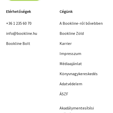
Elérhetőségek
Cégünk
+36 1 235 60 70
A Bookline-ról bővebben
info@bookline.hu
Bookline Zöld
Bookline Bolt
Karrier
Impresszum
Médiaajánlat
Könyvnagykereskedés
Adatvédelem
ÁSZF
Akadálymentesítési