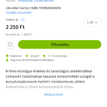
TRUBADÚR ZSEBKÖNYVEK
Sorozat:
184 oldal･karton･ISBN:
9789636560294
További részletek
Online ár:
2 250 Ft
Eredeti ár: 2 499 Ft
Kosárba
Raktáron
22 pont
2 - 3 munkanap
Ingyenes átvétel Bookline boltokban
A híres etológus érdekes és tanulságos anekdotákkal
színezett tanulmánya hasznos ismeretekkel szolgál a
kutyatulajdonosok mellett mindazoknak, akiket
érdekelnek az állati kommunikáció titkai.
"Az a hétköznapi tény, hogy a kutyám jobban szeret
engem, mint én őt, egyszerűen letagadhatatlan, és