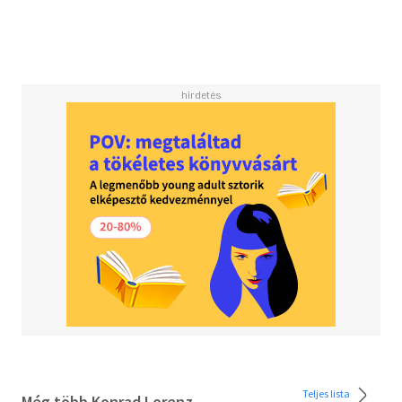
engem mindig bizonyos szégyennel tölt el. A kutya
bármikor kész életét áldozni értem. És én?"
Teljes lista
Még több Konrad Lorenz