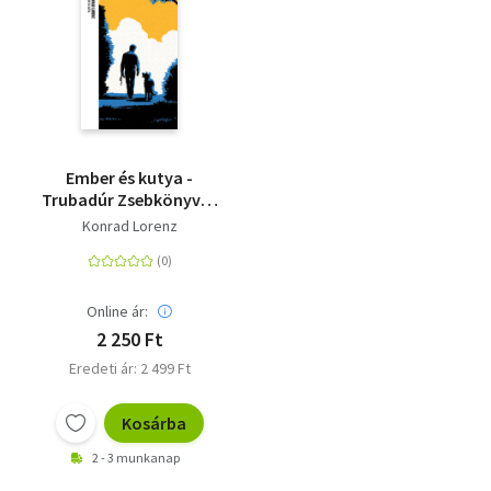
Ember és kutya -
Trubadúr Zsebkönyvek
64.
Konrad Lorenz
Online ár:
2 250 Ft
Eredeti ár: 2 499 Ft
Kosárba
2 - 3 munkanap