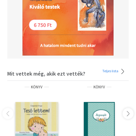
spirálkötéssel készült, hogy a könyv vastagságához
igazodjon, amikor megtelik a fényképekkel. A könyv kiváló
minőségű, 190 g-os papírból készült lapjai alkalmasak
arra, hogy tollal rájuk írjon és a fotók beragasztására. A
könyv 146 oldalas, és öt fő részre osztható.
Olvasd el mások véleményét is!
Teljes lista
Mit vettek még, akik ezt vették?
KÖNYV
KÖNYV