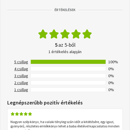
ÉRTÉKELÉSEK
5
az 5-ből
1 értékelés alapján
5 csillag
100%
4 csillag
0%
3 csillag
0%
2 csillag
0%
1 csillag
0%
Legnépszerűbb pozitív értékelés
Nagyon szép könyv, ha valaki tényleg szán időt a kitöltésére, egy igazi,
gyönyörű, részletes emlékkönyv lehet a baba életével kapcsolatos minden