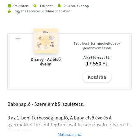
Raktáron
130 pont
2 - 3 munkanap
Ingyenes átvétel Bookline boltokban
Tedd kosárba mindkettőt egy
gombnyomással!
A kettő együtt:
Disney - Az első
17 550 Ft
éveim
Kosárba
Babanapló - Szerelemből született...
3 az 1-ben! Terhességi napló, A baba első éve és A
gyermekkel történt legfontosabb események egészen 10
éves koráig.