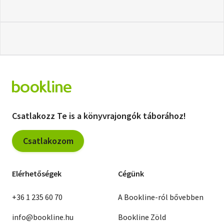
Csatlakozz Te is a könyvrajongók táborához!
Csatlakozom
Elérhetőségek
Cégünk
+36 1 235 60 70
A Bookline-ról bővebben
info@bookline.hu
Bookline Zöld