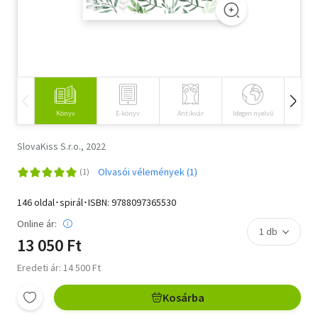
Szótár, nyelvkönyv
Tankönyv, segédkönyv
Társadalomtudomány
Könyv
E-könyv
Antikvár
Idegen nyelvű
Hangos
Természettudomány
SlovaKiss S.r.o., 2022
Történelem
Olvasói vélemények (1)
Vallás
146 oldal･spirál･ISBN:
9788097365530
Online ár:
13 050 Ft
Eredeti ár: 14 500 Ft
Kosárba