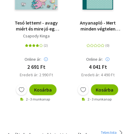
Tesó lettem! - avagy
Anyanapló - Mert
miért és mire jó egy
minden végtelen
kistesó
történetet el kell
Csapody Kinga
kezdeni egyszer!
Online ár:
Online ár:
2 691 Ft
4 041 Ft
Eredeti ár: 2 990 Ft
Eredeti ár: 4 490 Ft
Kosárba
Kosárba
2 - 3 munkanap
2 - 3 munkanap
Teljes lista