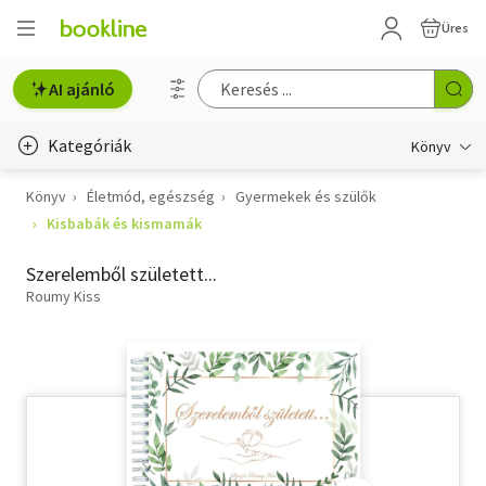
Üres
AI ajánló
Kategóriák
Könyv
Könyv
Életmód, egészség
Gyermekek és szülők
Életmód, egészség
Kisbabák és kismamák
Erotika
Szerelemből született...
Gyermek- és ifjúsági
Roumy Kiss
Hobbi, szabadidő
Irodalom
Művészet
Szakkönyv