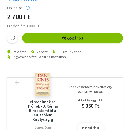
Online ár:
2 700 Ft
Eredeti ár: 3 000 Ft
Kosárba
Raktáron
27 pont
2 - 3 munkanap
Ingyenes átvétel Bookline boltokban
Tedd kosárba mindkettőt egy
gombnyomással!
A kettő együtt:
Birodalmak és
9 350 Ft
Trónok - A Római
Birodalomtól a
Jeruzsálemi
Királyságig
Kosárba
Jones, Dan