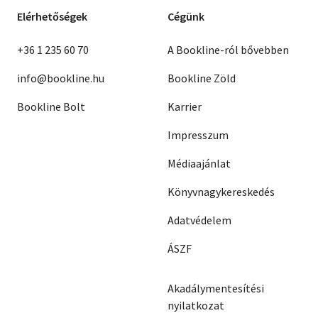
Elérhetőségek
Cégünk
+36 1 235 60 70
A Bookline-ról bővebben
info@bookline.hu
Bookline Zöld
Bookline Bolt
Karrier
Impresszum
Médiaajánlat
Könyvnagykereskedés
Adatvédelem
ÁSZF
Akadálymentesítési
nyilatkozat