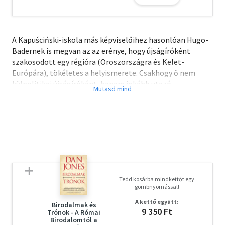
A Kapuściński-iskola más képviselőihez hasonlóan Hugo-
Badernek is megvan az az erénye, hogy újságíróként
szakosodott egy régióra (Oroszországra és Kelet-
Európára), tökéletes a helyismerete. Csakhogy ő nem
külpolitikai újságíróként, hanem inkább utazó
antropológusként gyűjti az ismereteket - és mindebből
képes igényes és rendkívül olvasmányos beszámolókat
írni.
Olvasd el mások véleményét is!
Tedd kosárba mindkettőt egy
gombnyomással!
A kettő együtt:
Birodalmak és
9 350 Ft
Trónok - A Római
Birodalomtól a