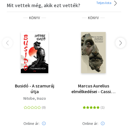
Teljes lista
Mit vettek még, akik ezt vették?
KÖNYV
KÖNYV
Busidó - A szamuráj
Marcus Aurelius
útja
elmélkedései - Cassius
Dio Cocceinas Marcus-
Nitobe, Inazo
életrajzával
Online ár:
Online ár: