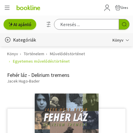
Üres
AI ajánló
Kategóriák
Könyv
Könyv
Történelem
Művelődéstörténet
Életmód, egészség
Egyetemes művelődéstörténet
Erotika
Fehér láz - Delirium tremens
Gyermek- és ifjúsági
Jacek Hugo-Bader
Hobbi, szabadidő
Irodalom
Művészet
Szakkönyv