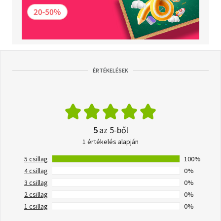
ÉRTÉKELÉSEK
5
az 5-ből
1 értékelés alapján
5 csillag
100%
4 csillag
0%
3 csillag
0%
2 csillag
0%
1 csillag
0%