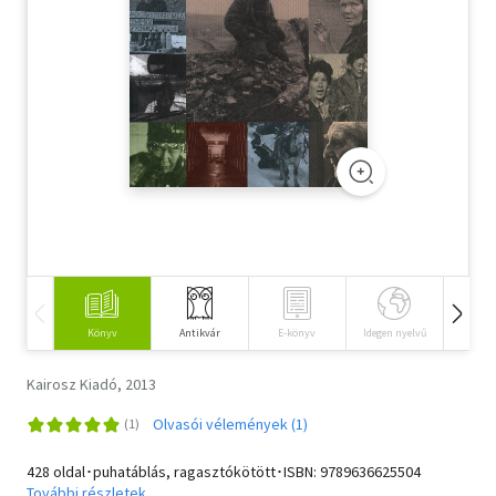
Szótár, nyelvkönyv
Tankönyv, segédkönyv
Társadalomtudomány
Természettudomány
Történelem
Vallás
Könyv
Antikvár
E-könyv
Idegen nyelvű
Hangos
Kairosz Kiadó, 2013
Olvasói vélemények (1)
428 oldal･puhatáblás, ragasztókötött･ISBN:
9789636625504
További részletek