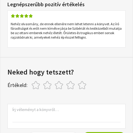
Legnépszerűbb pozitív értékelés
Nehéz olvasmány, de ennek ellenére nem lehet letenni a könyvet. Az író
fáradtságot és erőt nem kímélve járja be Szibériát és testközelből mutatja
be az ottani emberek nehéz életét. Őrületes és tragikus emberi sorsok
rajzolódnak ki, amelyeket nehéz ép ésszel felfogni.
Neked hogy tetszett?
Értékeld: