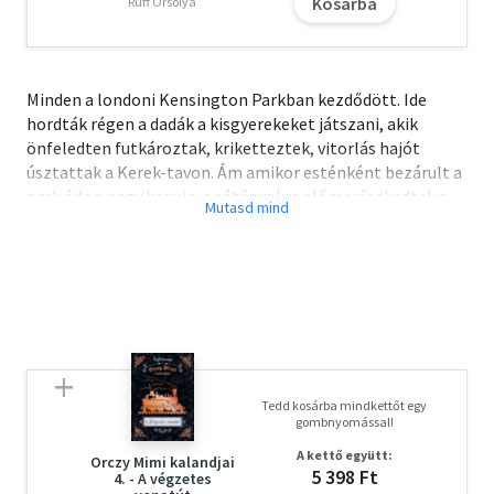
Kosárba
Ruff Orsolya
Minden a londoni Kensington Parkban kezdődött. Ide
hordták régen a dadák a kisgyerekeket játszani, akik
önfeledten futkároztak, kriketteztek, vitorlás hajót
úsztattak a Kerek-tavon. Ám amikor esténként bezárult a
park ódon nagy kapuja, a sétányokra előmerészkedtek a
tündérek, Pán Péter pedig zenélt nekik. Ő az elveszett fiúk
vezére, a kalózok rettegett ellensége, a büszke, pimasz,
örök gyermek. Éjszaka berepül a nyitott ablakon, és
Sohaországba viszi a kicsiket. Így történt ez Wendyvel és
két fivérével is, akik hosszú-hosszú időt töltöttek Pán
Péter szigetén. A rengeteg kaland, játék és mulatság után
azonban hazavágytak, ahogyan egyszer minden gyermek
felnő. Egyetlenegyet kivéve. Ő Pán Péter. Gyermekként
Tedd kosárba mindkettőt egy
megismerjük, hogy felnőttként elfelejtsük őt. A több
gombnyomással!
mint száz évvel ezelőtt keletkezett Pán Péter-
A kettő együtt:
történetekből számos filmfeldolgozás készült, részleteit
Orczy Mimi kalandjai
5 398 Ft
4. - A végzetes
magyar nyelvre is lefordították, sok színesen illusztrált