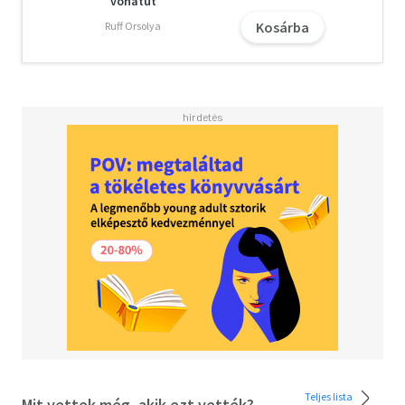
vonatút
képeskönyv őrzi Pán Péter alakját. Jelen kiadás a mű
Kosárba
Ruff Orsolya
teljes fordítását tartalmazza: a Pán Péter a Kensington
Parkban és a Péter és Wendy című regényeket.
A letöltéssel kapcsolatos kérdésekre
itt
találhat választ.
Teljes lista
Mit vettek még, akik ezt vették?