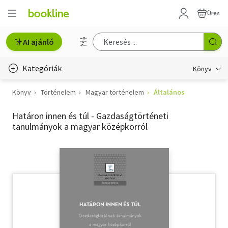
Üres
AI ajánló
Kategóriák
Könyv
Könyv
Történelem
Magyar történelem
Általános
Életmód, egészség
Határon innen és túl - Gazdaságtörténeti
Erotika
tanulmányok a magyar középkorról
Gyermek- és ifjúsági
Hobbi, szabadidő
Irodalom
Művészet
Szakkönyv