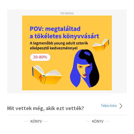
"Hatalom, adó, jog" 2017-ben, a "Veretek, utak, katonák"
2018-ban, a "Márvány, tárház, adomány" pedig 2019-ben
jelentek meg az MTA BTK Történettudományi Intézet
kiadásában.
Teljes lista
Mit vettek még, akik ezt vették?
KÖNYV
KÖNYV