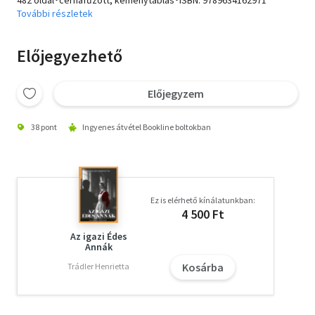
482 oldal･cérnafűzött, keménytáblás･ISBN:
9789634162971
További részletek
Előjegyezhető
Előjegyzem
38 pont
Ingyenes átvétel Bookline boltokban
Ez is elérhető kínálatunkban:
4 500 Ft
Az igazi Édes
Annák
Kosárba
Trádler Henrietta