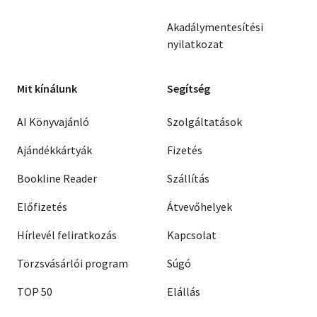
Akadálymentesítési
nyilatkozat
Mit kínálunk
Segítség
AI Könyvajánló
Szolgáltatások
Ajándékkártyák
Fizetés
Bookline Reader
Szállítás
Előfizetés
Átvevőhelyek
Hírlevél feliratkozás
Kapcsolat
Törzsvásárlói program
Súgó
TOP 50
Elállás