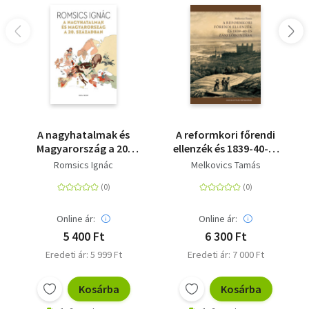
A nagyhatalmak és
A reformkori főrendi
Magyarország a 20.
ellenzék és 1839-40-es
században
zászlóbontása
Romsics Ignác
Melkovics Tamás
Online ár:
Online ár:
5 400 Ft
6 300 Ft
Eredeti ár: 5 999 Ft
Eredeti ár: 7 000 Ft
Kosárba
Kosárba