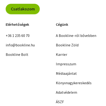
Csatlakozom
Elérhetőségek
Cégünk
+36 1 235 60 70
A Bookline-ról bővebben
info@bookline.hu
Bookline Zöld
Bookline Bolt
Karrier
Impresszum
Médiaajánlat
Könyvnagykereskedés
Adatvédelem
ÁSZF