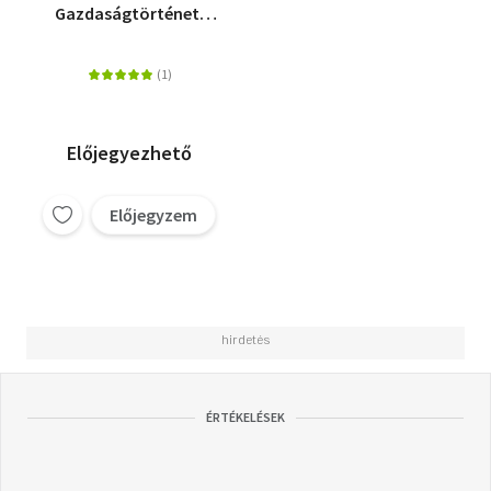
Gazdaságtörténeti
tanulmányok a
magyar középkorról
Előjegyezhető
Előjegyzem
ÉRTÉKELÉSEK