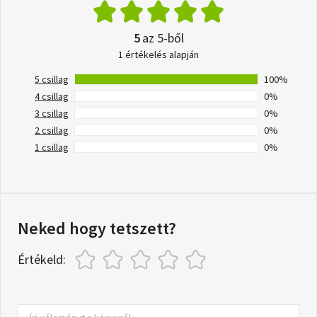
5
az 5-ből
1 értékelés alapján
5 csillag
100%
4 csillag
0%
3 csillag
0%
2 csillag
0%
1 csillag
0%
Neked hogy tetszett?
Értékeld: