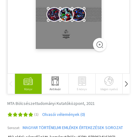
Szótár, nyelvkönyv
Tankönyv, segédkönyv
Társadalomtudomány
Természettudomány
Történelem
Vallás
Könyv
Antikvár
E-könyv
Idegen nyelvű
Hangos
MTA Bölcsészettudományi Kutatóközpont, 2021
Olvasói vélemények (0)
MAGYAR TÖRTÉNELMI EMLÉKEK ÉRTEKEZÉSEK SOROZAT
Sorozat: