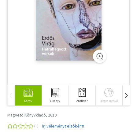
Szótár, nyelvkönyv
Tankönyv, segédkönyv
Társadalomtudomány
Természettudomány
Történelem
Vallás
Könyv
E-könyv
Antikvár
Idegen nyelvű
Hangos
Magvető Könyvkiadó, 2019
Írj véleményt elsőként!