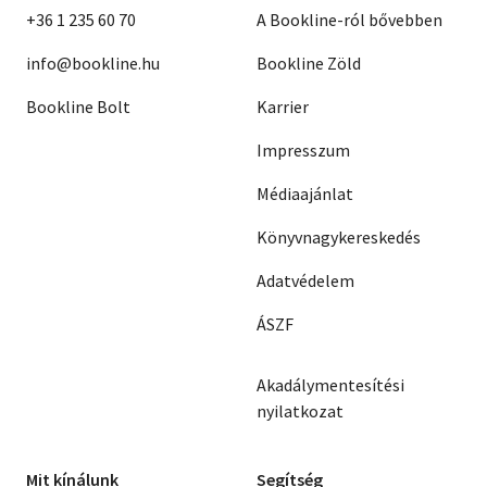
+36 1 235 60 70
A Bookline-ról bővebben
info@bookline.hu
Bookline Zöld
Bookline Bolt
Karrier
Impresszum
Médiaajánlat
Könyvnagykereskedés
Adatvédelem
ÁSZF
Akadálymentesítési
nyilatkozat
Mit kínálunk
Segítség