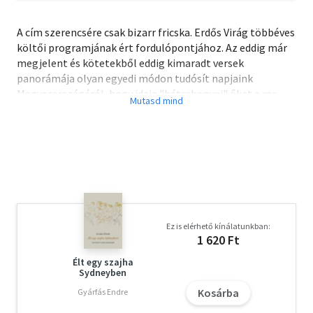
A cím szerencsére csak bizarr fricska. Erdős Virág többéves
költői programjának ért fordulópontjához. Az eddig már
megjelent és kötetekből eddig kimaradt versek
panorámája olyan egyedi módon tudósít napjaink
Magyarországáról, hogy ideje "hátrahagyni" őket a ma
olvasóinak és az utókornak.
Ez is elérhető kínálatunkban:
1 620 Ft
Élt egy szajha
Sydneyben
Kosárba
Gyárfás Endre