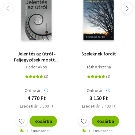
Jelentés az útról -
Szeleknek fordít
Feljegyzések mosttól
mostig
Fodor Ákos
Tóth Krisztina
Online ár:
Online ár:
4 770 Ft
3 150 Ft
Eredeti ár: 5 300 Ft
Eredeti ár: 3 499 Ft
Kosárba
Kosárba
1 - 2 munkanap
1 - 2 munkanap