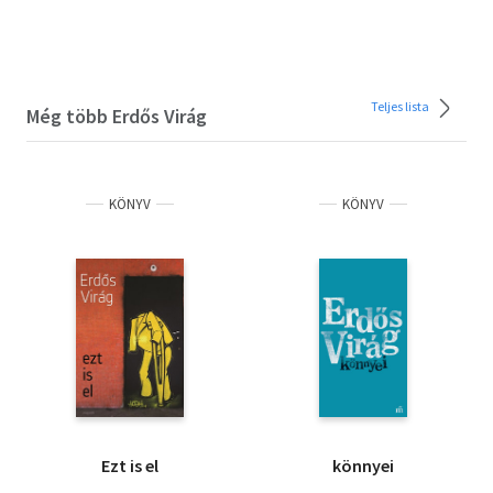
Teljes lista
Még több Erdős Virág
KÖNYV
KÖNYV
Ezt is el
könnyei