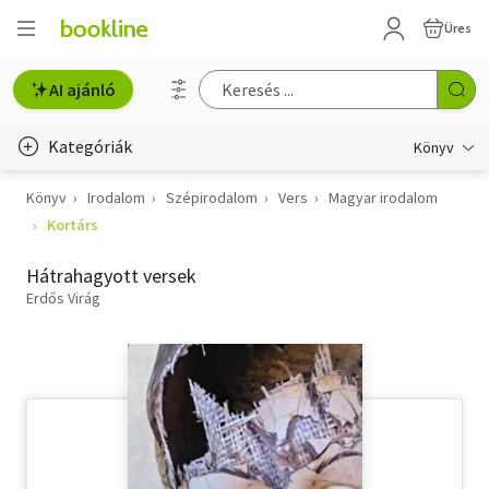
Üres
AI ajánló
Kategóriák
Könyv
Könyv
Irodalom
Szépirodalom
Vers
Magyar irodalom
Életmód, egészség
Kortárs
Erotika
Hátrahagyott versek
Gyermek- és ifjúsági
Erdős Virág
Hobbi, szabadidő
Irodalom
Művészet
Szakkönyv