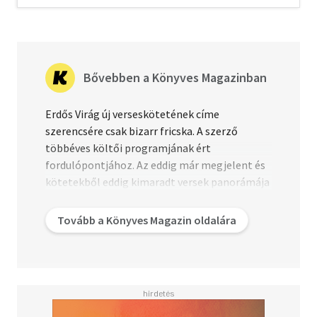
Bővebben a Könyves Magazinban
Erdős Virág új verseskötetének címe
szerencsére csak bizarr fricska. A szerző
többéves költői programjának ért
fordulópontjához. Az eddig már megjelent és
kötetekből eddig kimaradt versek panorámája
olyan egyedi módon tudósít napjaink
Magyarországáról, hogy ideje "hátrahagyni"
Tovább a Könyves Magazin oldalára
őket a ma olvasóinak és az utókornak.