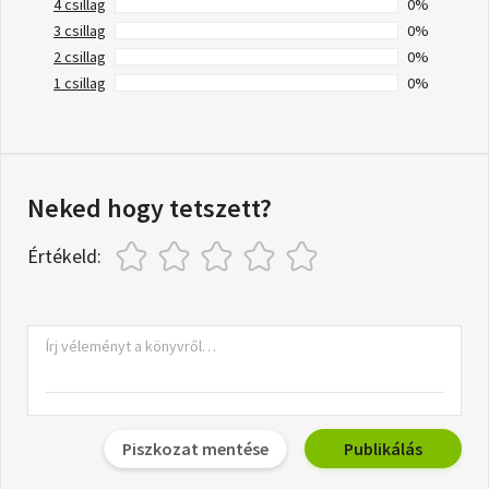
4 csillag
0%
3 csillag
0%
2 csillag
0%
1 csillag
0%
Neked hogy tetszett?
Értékeld:
Piszkozat mentése
Publikálás