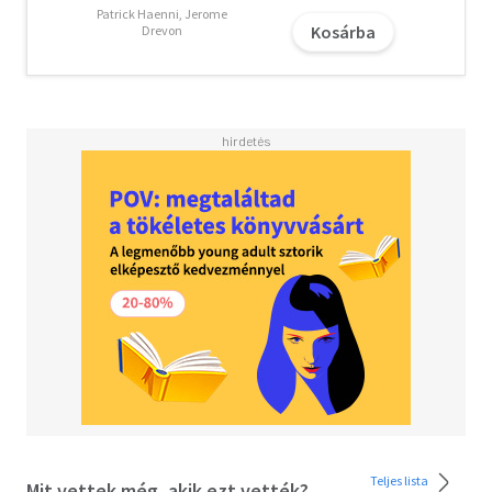
könyvében arra vállalkozik, hogy öt egyszerű, világos
Patrick Haenni, Jerome
Kosárba
Drevon
pontba sűrítse a háború alapelveit.
Az ezeket megvilágító példák ugyan háborús
szituációkból származnak, ám ez a könyv nem csak a
hadtörténet és a hadászati elméletek iránt érdeklődő
olvasónak szól. Az itt kifejtett alapelvek, legyen szó a
szembenálló és a szövetséges erőkhöz való
viszonyunkról, célkitűzésünk meghatározásáról vagy
éppen a kommunikáció fontosságáról, bármiféle
konfliktus során jól alkalmazhatóak, és segítségükkel
könnyebben nyerhetjük meg életünk csatáit.
Olvasd el mások véleményét is!
Teljes lista
Mit vettek még, akik ezt vették?