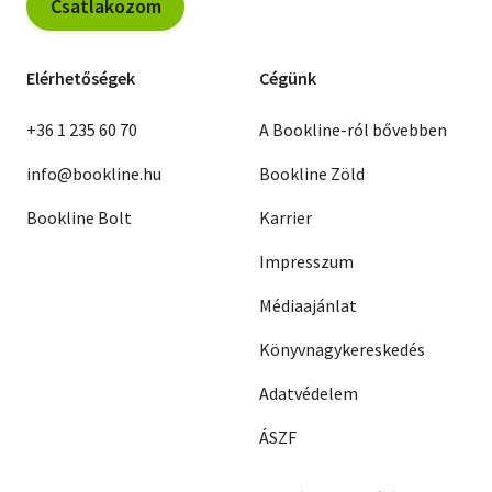
Csatlakozom
Elérhetőségek
Cégünk
+36 1 235 60 70
A Bookline-ról bővebben
info@bookline.hu
Bookline Zöld
Bookline Bolt
Karrier
Impresszum
Médiaajánlat
Könyvnagykereskedés
Adatvédelem
ÁSZF