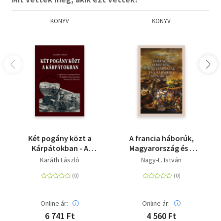
KÖNYV
KÖNYV
Két pogány közt a
A francia háborúk,
Kárpátokban - A
Magyarország és a
nagykanizsai 17.
Habsburg Monarchia
Karáth László
Nagy-L. István
gyalogezred harcai a
(1792-1815)
II. világháború utolsó
szakaszában 1944.
máj. 20 - 1945. ápr. 6.
Online ár:
Online ár:
6 741 Ft
4 560 Ft