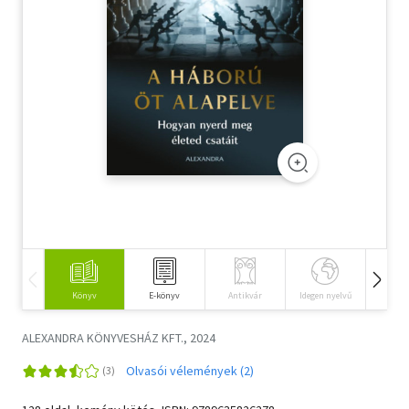
Szótár, nyelvkönyv
Tankönyv, segédkönyv
Társadalomtudomány
Természettudomány
Történelem
Vallás
Könyv
E-könyv
Antikvár
Idegen nyelvű
Hangos
ALEXANDRA KÖNYVESHÁZ KFT., 2024
Olvasói vélemények (2)