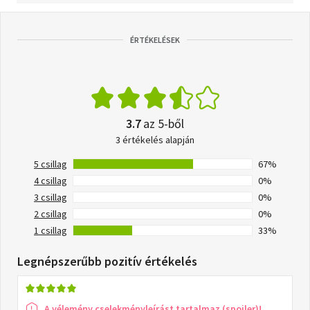
ÉRTÉKELÉSEK
3.7
az 5-ből
3 értékelés alapján
5 csillag
67%
4 csillag
0%
3 csillag
0%
2 csillag
0%
1 csillag
33%
Legnépszerűbb pozitív értékelés
A vélemény cselekményleírást tartalmaz (spoiler)!