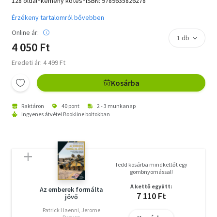
128 oldal･kemény kötés･ISBN:
9789635826278
Érzékeny tartalomról bővebben
Online ár:
4 050 Ft
Eredeti ár: 4 499 Ft
Kosárba
Raktáron
40 pont
2 - 3 munkanap
Ingyenes átvétel Bookline boltokban
Tedd kosárba mindkettőt egy
gombnyomással!
A kettő együtt:
Az emberek formálta
7 110 Ft
jövő
Patrick Haenni, Jerome