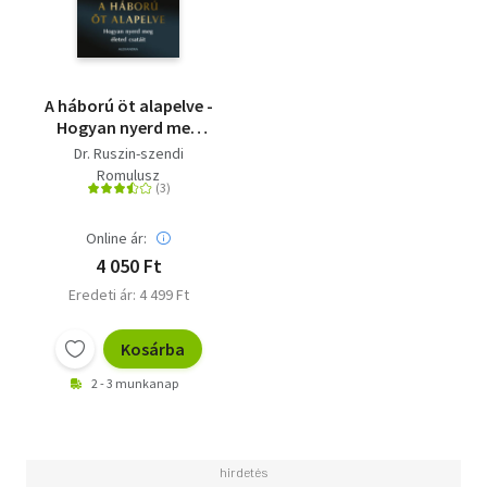
A háború öt alapelve -
Hogyan nyerd meg
életed csatáit
Dr. Ruszin-szendi
Romulusz
Online ár:
4 050 Ft
Eredeti ár: 4 499 Ft
Kosárba
2 - 3 munkanap