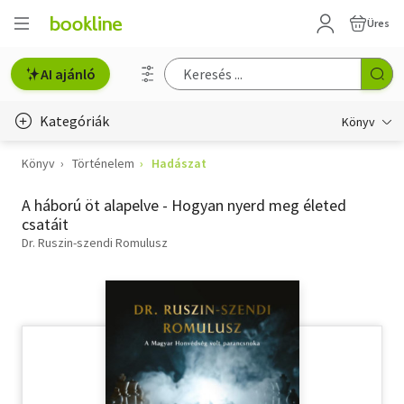
Üres
AI ajánló
Kategóriák
Könyv
Könyv
Történelem
Hadászat
Életmód, egészség
A háború öt alapelve - Hogyan nyerd meg életed
Erotika
csatáit
Gyermek- és ifjúsági
Dr. Ruszin-szendi Romulusz
Hobbi, szabadidő
Irodalom
Művészet
Szakkönyv