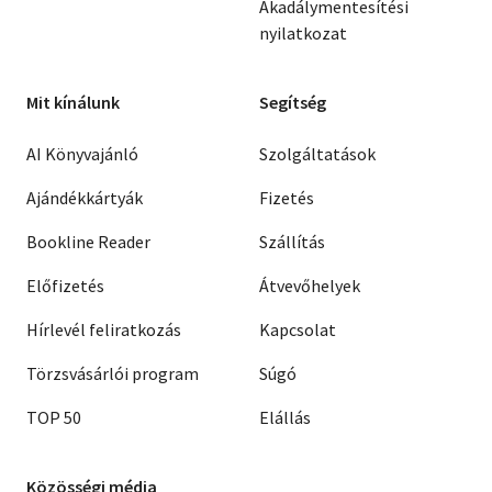
Akadálymentesítési
nyilatkozat
Mit kínálunk
Segítség
AI Könyvajánló
Szolgáltatások
Ajándékkártyák
Fizetés
Bookline Reader
Szállítás
Előfizetés
Átvevőhelyek
Hírlevél feliratkozás
Kapcsolat
Törzsvásárlói program
Súgó
TOP 50
Elállás
Közösségi média