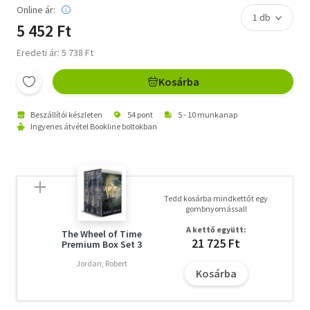
Online ár:
5 452 Ft
Eredeti ár: 5 738 Ft
Kosárba
Beszállítói készleten
54 pont
5 - 10 munkanap
Ingyenes átvétel Bookline boltokban
Tedd kosárba mindkettőt egy
gombnyomással!
A kettő együtt:
The Wheel of Time
21 725 Ft
Premium Box Set 3
Jordan, Robert
Kosárba