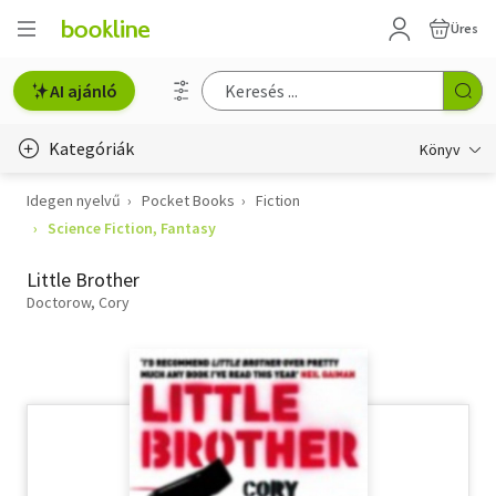
Üres
AI ajánló
Kategóriák
Könyv
Idegen nyelvű
Pocket Books
Fiction
Életmód, egészség
Science Fiction, Fantasy
Erotika
Little Brother
Gyermek- és ifjúsági
Doctorow, Cory
Hobbi, szabadidő
Irodalom
Művészet
Szakkönyv