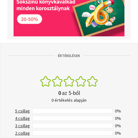
ÉRTÉKELÉSEK
0
az 5-ből
0 értékelés alapján
5 csillag
0%
4 csillag
0%
3 csillag
0%
2 csillag
0%