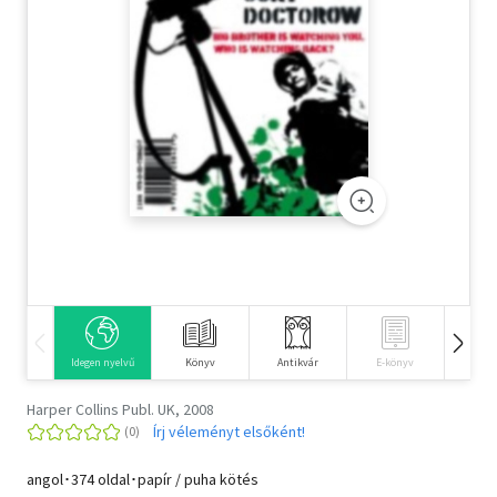
Szótár, nyelvkönyv
Tankönyv, segédkönyv
Társadalomtudomány
Természettudomány
Történelem
Vallás
Idegen nyelvű
Könyv
Antikvár
E-könyv
Hangos
Harper Collins Publ. UK, 2008
Írj véleményt elsőként!
angol･374 oldal･papír / puha kötés