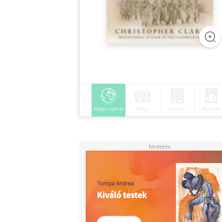
Idegen nyelvű
Könyv
E-könyv
Antikvár