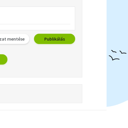
zat mentése
Publikálás