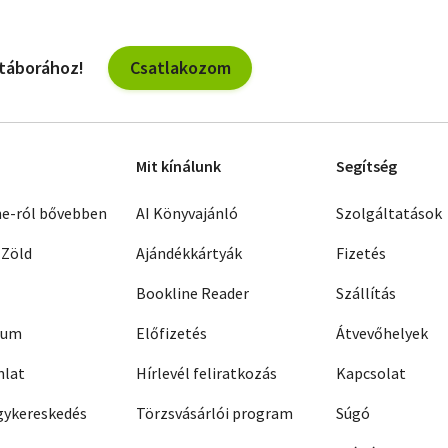
Csatlakozom
 táborához!
Mit kínálunk
Segítség
ne-ról bővebben
AI Könyvajánló
Szolgáltatások
 Zöld
Ajándékkártyák
Fizetés
Bookline Reader
Szállítás
zum
Előfizetés
Átvevőhelyek
nlat
Hírlevél feliratkozás
Kapcsolat
ykereskedés
Törzsvásárlói program
Súgó