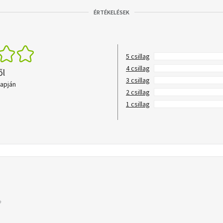
ÉRTÉKELÉSEK
5 csillag
4 csillag
ől
3 csillag
lapján
2 csillag
1 csillag