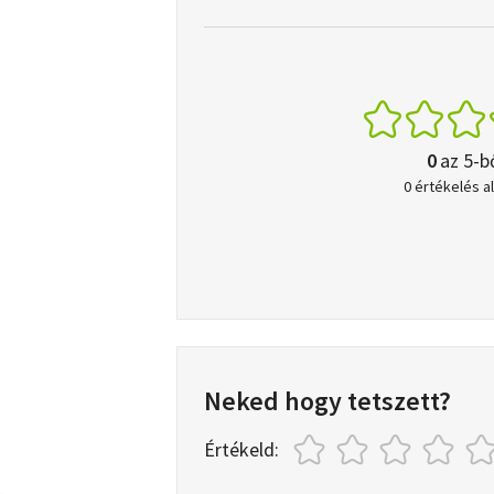
0
az 5-b
0 értékelés a
Neked hogy tetszett?
Értékeld: