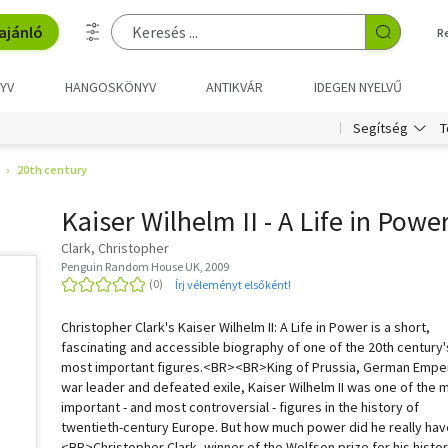
ajánló
R
YV
HANGOSKÖNYV
ANTIKVÁR
IDEGEN NYELVŰ
T
Segítség
20th century
Kaiser Wilhelm II - A Life in Powe
Clark, Christopher
Penguin Random House UK, 2009
Írj véleményt elsőként!
Christopher Clark's Kaiser Wilhelm II: A Life in Power is a short,
fascinating and accessible biography of one of the 20th century'
most important figures.<BR><BR>King of Prussia, German Empe
war leader and defeated exile, Kaiser Wilhelm II was one of the 
important - and most controversial - figures in the history of
twentieth-century Europe. But how much power did he really hav
<BR>Christopher Clark, winner of the Wolfson prize for his histor