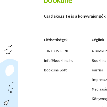
Csatlakozz Te is a könyvrajongók
Elérhetőségek
Cégünk
+36 1 235 60 70
A Bookli
info@bookline.hu
Bookline
Bookline Bolt
Karrier
Impress
Médiaajá
Könyvnag