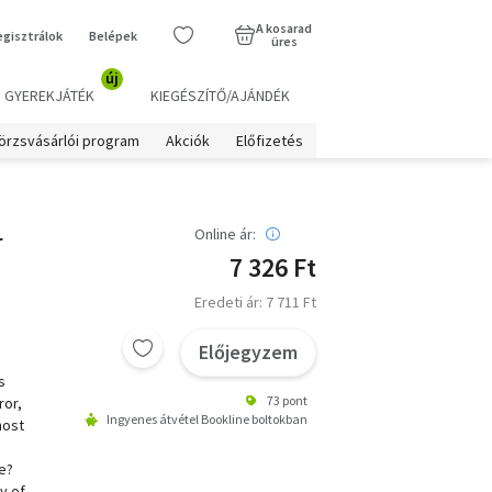
A kosarad
egisztrálok
Belépek
üres
új
GYEREKJÁTÉK
KIEGÉSZÍTŐ/AJÁNDÉK
örzsvásárlói program
Akciók
Előfizetés
r
Online ár:
7 326 Ft
Eredeti ár: 7 711 Ft
Előjegyzem
s
73 pont
ror,
Ingyenes átvétel Bookline boltokban
most
e?
y of