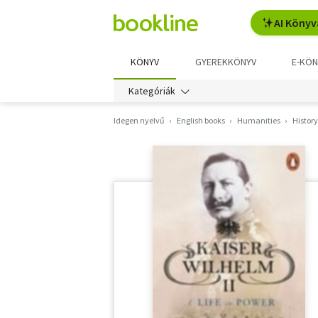
AI Könyv
KÖNYV
GYEREKKÖNYV
E-KÖN
Kategóriák
Idegen nyelvű
English books
Humanities
History