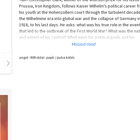
Prussia, Iron Kingdom, follows Kaiser Wilhelm's political career 
his youth at the Hohenzollern court through the turbulent decad
the Wilhelmine era into global war and the collapse of Germany i
1918, to his last days. He asks: what was his true role in the even
that led to the outbreak of the First World War? What was the na
and extent of his control? What were his political goals and his
success in achieving them? How did he project authority and
exercise influence? And how did his people really view him?<BR>
<BR>Through original research, Clark presents a fresh new
angol･448 oldal･papír / puha kötés
interpretation of this contentious figure, focusing on how his thir
year reign from 1888 to 1918 affected Germany, and the rest of
Hangoskönyv
Film
Zene
Europe, for years to come.<BR><BR>> German History<BR><BR
Christopher Clark is a lecturer in Modern European History at St
Catharine's College, University of Cambridge. His book Iron King
The Rise and Downfall of Prussia 1600 to 1947 was the winner of 
Wolfson Prize for History.