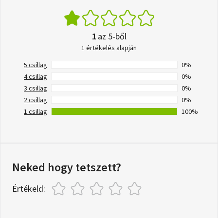
1
az 5-ből
1 értékelés alapján
5 csillag
0%
4 csillag
0%
3 csillag
0%
2 csillag
0%
1 csillag
100%
Neked hogy tetszett?
Értékeld: