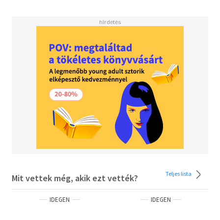
'Breathes new life into tired fantasy trends'
KIRKUSWELCOME TO A WORLD DIVIDED BY BLOOD - RED
OR SILVER...The Reds are commoners, ruled by a Silver elite
in possession of god-like superpowers.To Mare Barrow, a
seventeen-year-old Red thief from the poverty-stricken
Stilts where the only possible future is conscription into
the empire's endless war, it seems like nothing will ever
change, especially now her brothers and her best friend
have all been called up to spill their blood for their
oppressor.Then she finds herself recruited to work in the
Silver Palace by an enigmatic stranger who turns out to be
none other than the crown prince himself, Tiberias Calore.
Here, surrounded by the people she hates the most, Mare
discovers that she possesses a deadly power of her own -
one that threatens to upend their entire world
order.Fearful of Mare's potential, the Silvers hide her in
Teljes lista
Mit vettek még, akik ezt vették?
plain view, declaring her a long-lost Silver princess, now
engaged to Maven Calore, their future king's brother. Even
IDEGEN
IDEGEN
though she knows one misstep means certain death, Mare
still works silently to help the Red Guard, a militant