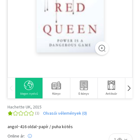
Szótár, nyelvkönyv
Tankönyv, segédkönyv
Társadalomtudomány
Természettudomány
Történelem
Vallás
Idegen nyelvű
Könyv
E-könyv
Antikvár
Hangos
Hachette UK, 2015
Olvasói vélemények (0)
angol･416 oldal･papír / puha kötés
Online ár: