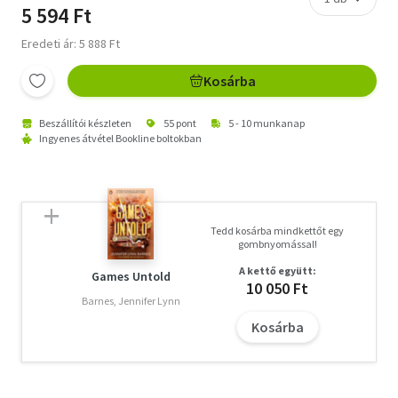
5 594 Ft
Eredeti ár: 5 888 Ft
Kosárba
Beszállítói készleten
55 pont
5 - 10 munkanap
Ingyenes átvétel Bookline boltokban
Tedd kosárba mindkettőt egy
gombnyomással!
A kettő együtt:
Games Untold
10 050 Ft
Barnes, Jennifer Lynn
Kosárba