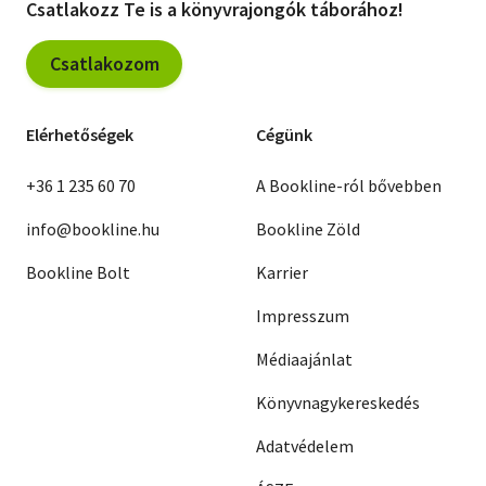
Csatlakozz Te is a könyvrajongók táborához!
Csatlakozom
Elérhetőségek
Cégünk
+36 1 235 60 70
A Bookline-ról bővebben
info@bookline.hu
Bookline Zöld
Bookline Bolt
Karrier
Impresszum
Médiaajánlat
Könyvnagykereskedés
Adatvédelem