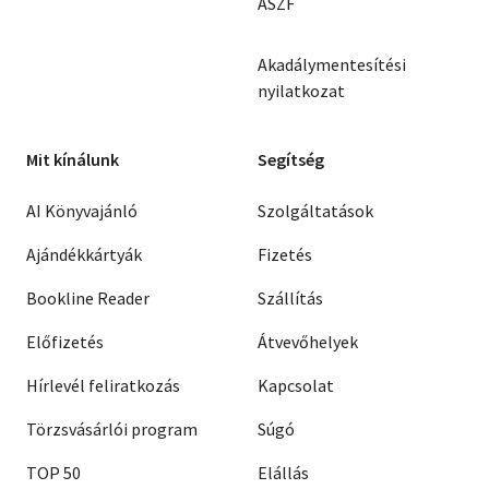
ÁSZF
Akadálymentesítési
nyilatkozat
Mit kínálunk
Segítség
AI Könyvajánló
Szolgáltatások
Ajándékkártyák
Fizetés
Bookline Reader
Szállítás
Előfizetés
Átvevőhelyek
Hírlevél feliratkozás
Kapcsolat
Törzsvásárlói program
Súgó
TOP 50
Elállás