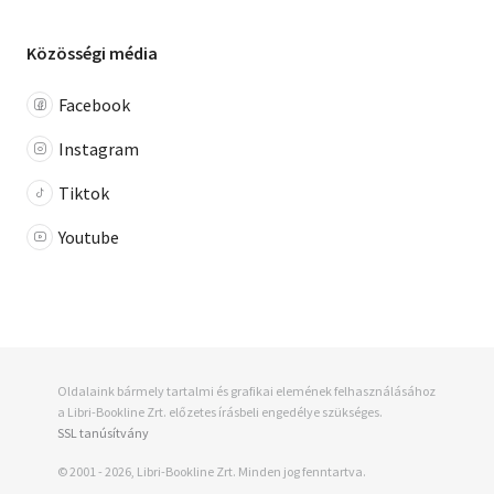
Közösségi média
Facebook
Instagram
Tiktok
Youtube
Oldalaink bármely tartalmi és grafikai elemének felhasználásához
a Libri-Bookline Zrt. előzetes írásbeli engedélye szükséges.
SSL tanúsítvány
© 2001 - 2026, Libri-Bookline Zrt. Minden jog fenntartva.