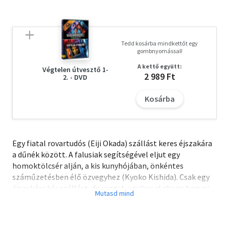
Tedd kosárba mindkettőt egy
gombnyomással!
A kettő együtt:
Végtelen útvesztő 1-
2 989 Ft
2. - DVD
Kosárba
Egy fiatal rovartudós (Eiji Okada) szállást keres éjszakára
a dűnék között. A falusiak segítségével eljut egy
homoktölcsér alján, a kis kunyhójában, önkéntes
száműzetésben élő özvegyhez (Kyoko Kishida). Csak egy
éjszakára kér szállást, de reggel, amikor el akarja hagyni
az asszony házát, kiderül, hogy csapdába esett: a
tölcsérből nincs kiút.
Így hát ott marad az özveggyel, akinek szüksége van a