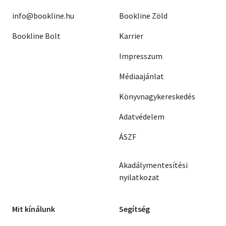
info@bookline.hu
Bookline Zöld
Bookline Bolt
Karrier
Impresszum
Médiaajánlat
Könyvnagykereskedés
Adatvédelem
ÁSZF
Akadálymentesítési
nyilatkozat
Mit kínálunk
Segítség