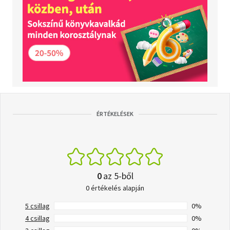
ÉRTÉKELÉSEK
0
az 5-ből
0 értékelés alapján
5 csillag
0%
4 csillag
0%