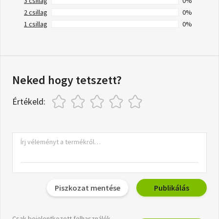
3 csillag
0%
2 csillag
0%
1 csillag
0%
Neked hogy tetszett?
Értékeld:
Piszkozat mentése
Publikálás
Csak bejelentkezett felhasználók