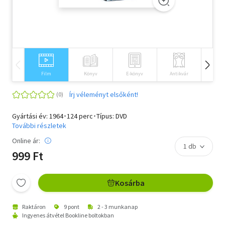
Szótár, nyelvkönyv
Tankönyv, segédkönyv
Társadalomtudomány
Film
Könyv
E-könyv
Antikvár
Idegen 
Természettudomány
Írj véleményt elsőként!
Történelem
Gyártási év: 1964･124 perc･Típus: DVD
Vallás
További részletek
Online ár:
999 Ft
Kosárba
Raktáron
9 pont
2 - 3 munkanap
Ingyenes átvétel Bookline boltokban