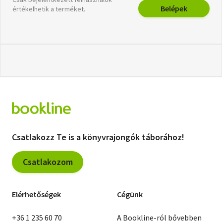
Belépek
értékelhetik a terméket.
Csatlakozz Te is a könyvrajongók táborához!
Csatlakozom
Elérhetőségek
Cégünk
+36 1 235 60 70
A Bookline-ról bővebben