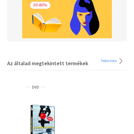
F/5331/J - 16 éven aluliak számára nem ajánlott.
Teljes lista
Az általad megtekintett termékek
DVD