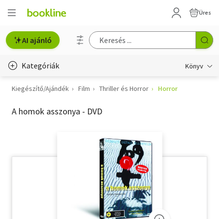
Üres
AI ajánló
Kategóriák
Könyv
Kiegészítő/Ajándék
Film
Thriller és Horror
Horror
Életmód, egészség
A homok asszonya - DVD
Erotika
Gyermek- és ifjúsági
Hobbi, szabadidő
Irodalom
Művészet
Szakkönyv