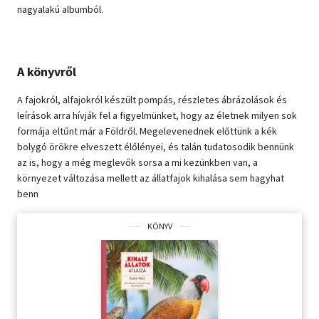
nagyalakú albumból.
A könyvről
A fajokról, alfajokról készült pompás, részletes ábrázolások és
leírások arra hívják fel a figyelmünket, hogy az életnek milyen sok
formája eltűnt már a Földről. Megelevenednek előttünk a kék
bolygó örökre elveszett élőlényei, és talán tudatosodik bennünk
az is, hogy a még meglevők sorsa a mi kezünkben van, a
környezet változása mellett az állatfajok kihalása sem hagyhat
benn
KÖNYV