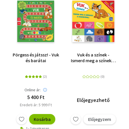
Pörgess és játssz! - Vuk
Vuk és a színek -
és barátai
Ismerd meg a színeket
a kisrókával!
Online ár:
5 400 Ft
Előjegyezhető
Eredeti ár: 5 999 Ft
Kosárba
Előjegyzem
1 - 2 munkanap