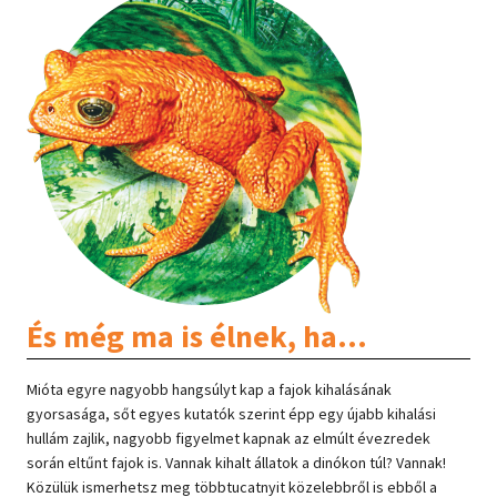
És még ma is élnek, ha…
Mióta egyre nagyobb hangsúlyt kap a fajok kihalásának
gyorsasága, sőt egyes kutatók szerint épp egy újabb kihalási
hullám zajlik, nagyobb figyelmet kapnak az elmúlt évezredek
során eltűnt fajok is. Vannak kihalt állatok a dinókon túl? Vannak!
Közülük ismerhetsz meg többtucatnyit közelebbről is ebből a