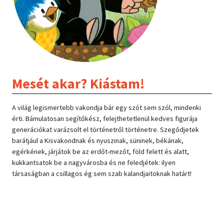
Mesét akar? Kiástam!
A világ legismertebb vakondja bár egy szót sem szól, mindenki
érti. Bámulatosan segítőkész, felejthetetlenül kedves figurája
generációkat varázsolt el történetről történetre. Szegődjetek
barátjául a Kisvakondnak és nyuszinak, süninek, békának,
egérkének, járjátok be az erdőt-mezőt, föld felett és alatt,
kukkantsatok be a nagyvárosba és ne feledjétek: ilyen
társaságban a csillagos ég sem szab kalandjaitoknak határt!