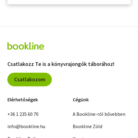
Csatlakozz Te is a könyvrajongók táborához!
Csatlakozom
Elérhetőségek
Cégünk
+36 1 235 60 70
A Bookline-ról bővebben
info@bookline.hu
Bookline Zöld