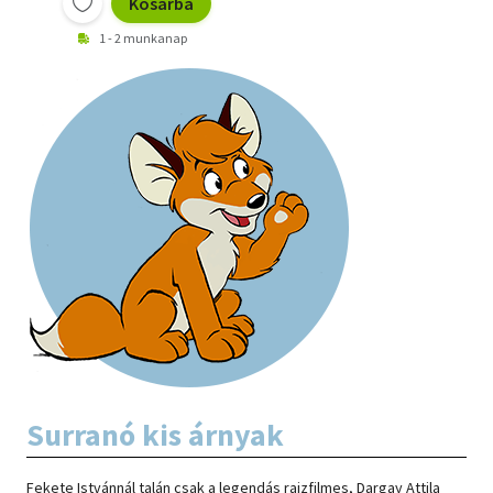
Kosárba
1 - 2 munkanap
Surranó kis árnyak
Fekete Istvánnál talán csak a legendás rajzfilmes, Dargay Attila