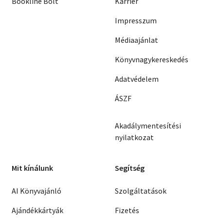
Bookline Bolt
Karrier
Impresszum
Médiaajánlat
Könyvnagykereskedés
Adatvédelem
ÁSZF
Akadálymentesítési
nyilatkozat
Mit kínálunk
Segítség
AI Könyvajánló
Szolgáltatások
Ajándékkártyák
Fizetés