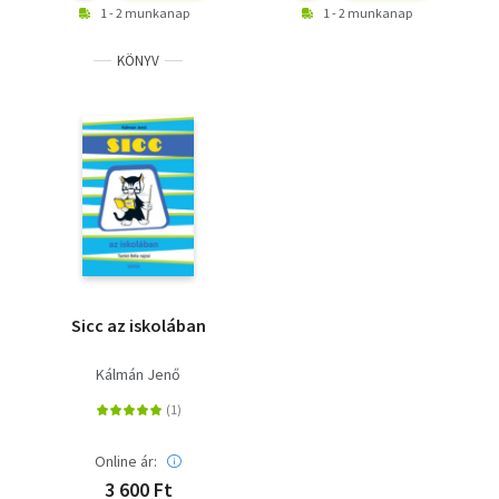
1 - 2 munkanap
1 - 2 munkanap
KÖNYV
Sicc az iskolában
Kálmán Jenő
Online ár:
3 600 Ft