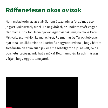
Röffenetesen okos ovisok
Nem malackodni az asztalnál, nem átszaladni a forgalmas úton,
jegyet lyukasztani, tudni ki a nagybácsi, az unokatestvér vagy a
dédmama. Sok tanulnivalója van egy ovisnak, míg iskolába kerül.
Miklya Luzsányi Mónika malacikrei, Rozmaring és Tarack lelkesen
nyújtanak csülköt minden kisebb és nagyobb ovisnak, hogy három
történetükön át kalauzolják el a mesehallgatót a jól nevelt, okos
ovis kitüntetésig. Indulhat a móka? Rozmaring és Tarack már alig
várják, hogy együtt tanuljatok!