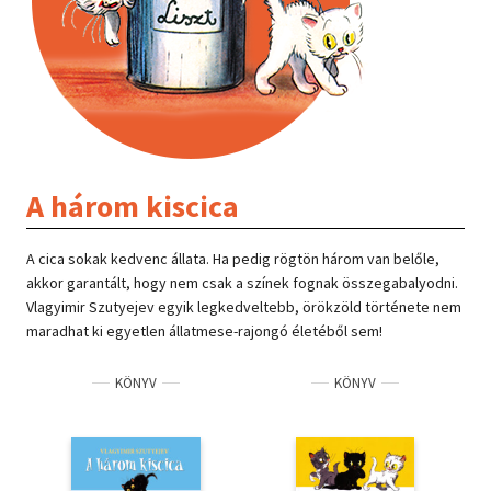
A három kiscica
A cica sokak kedvenc állata. Ha pedig rögtön három van belőle,
akkor garantált, hogy nem csak a színek fognak összegabalyodni.
Vlagyimir Szutyejev egyik legkedveltebb, örökzöld története nem
maradhat ki egyetlen állatmese-rajongó életéből sem!
KÖNYV
KÖNYV