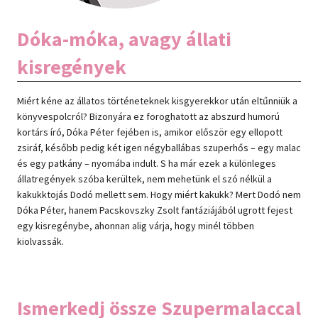
Dóka-móka, avagy állati
kisregények
Miért kéne az állatos történeteknek kisgyerekkor után eltűnniük a
könyvespolcról? Bizonyára ez foroghatott az abszurd humorú
kortárs író, Dóka Péter fejében is, amikor először egy ellopott
zsiráf, később pedig két igen négyballábas szuperhős – egy malac
és egy patkány – nyomába indult. S ha már ezek a különleges
állatregények szóba kerültek, nem mehetünk el szó nélkül a
kakukktojás Dodó mellett sem. Hogy miért kakukk? Mert Dodó nem
Dóka Péter, hanem Pacskovszky Zsolt fantáziájából ugrott fejest
egy kisregénybe, ahonnan alig várja, hogy minél többen
kiolvassák.
Ismerkedj össze Szupermalaccal