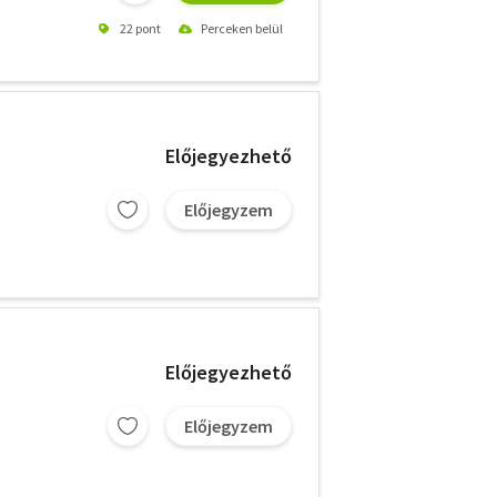
22 pont
Perceken belül
Előjegyezhető
Előjegyzem
Előjegyezhető
Előjegyzem