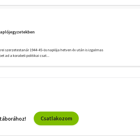
n
naplójegyzetekben
ei szerzetestanár 1944-45-ös naplója hetven év után is izgalmas
t ad a korabeli politikai csat...
További
szűrők
Csatlakozom
 táborához!