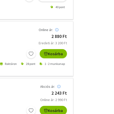
40 pont
Online ár:
2 880 Ft
Eredeti ár: 3 200 Ft
Kosárba
Raktáron
28 pont
1 - 2 munkanap
Akciós ár:
2 243 Ft
Online ár: 2 990 Ft
Kosárba