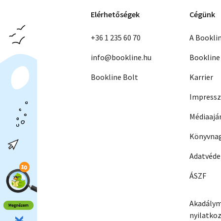
Elérhetőségek
Cégünk
+36 1 235 60 70
A Bookli
info@bookline.hu
Bookline
Bookline Bolt
Karrier
Impress
Médiaajá
Könyvnag
Adatvéd
ÁSZF
Akadálym
nyilatko