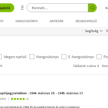
ajánló
R
YV
HANGOSKÖNYV
ANTIKVÁR
IDEGEN NYELVŰ
T
Segítség
Idegen nyelvű
Hangoskönyv
E-hangoskönyv
Po
ós
Találatok száma: 8
Ren
n
aplójegyzetekben - 1944. március 19. - 1945. március 17.
 2015
ei szerzetestanár 1944-45-ös naplója hetven év után is izgalmas