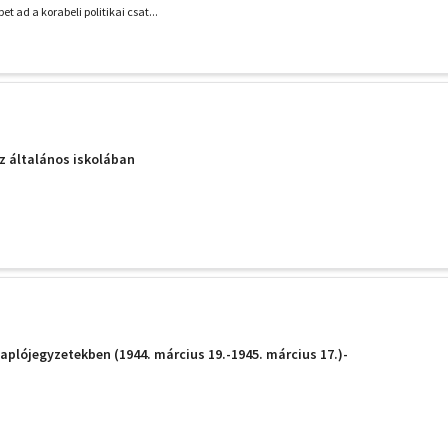
t ad a korabeli politikai csat...
n
az általános iskolában
n
naplójegyzetekben (1944. március 19.-1945. március 17.)-