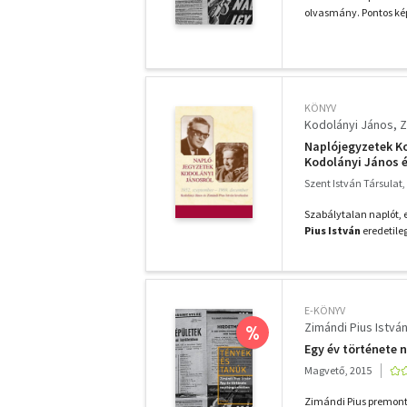
olvasmány. Pontos képe
KÖNYV
Kodolányi János
Z
Naplójegyzetek Ko
Kodolányi János é
Szent István Társulat,
Szabálytalan naplót,
Pius István
eredetileg
E-KÖNYV
Zimándi Pius Istvá
%
Egy év története 
Magvető, 2015
Zimándi Pius premontr