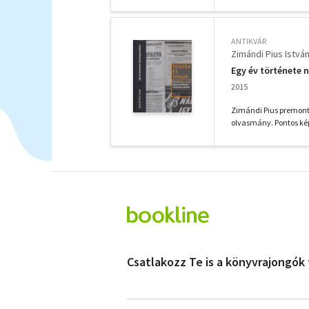
ANTIKVÁR
Zimándi Pius Istvá
Egy év története 
2015
Zimándi Pius premontr
olvasmány. Pontos képe
Csatlakozz Te is a könyvrajongók