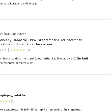
t ad a korabeli politikai csat...
imándi Pius István
dolányi Jánosról - 1952. szeptember-1969. december -
s Zimándi Piusz István levelezése
 2017
 emlékiratot, dokumentumközlést tarthat kezében az olvasó.
Zimándi
 premontrei szerzetes volt, ...
n
naplójegyzetekben
ei szerzetestanár 1944-45-ös naplója hetven év után is izgalmas