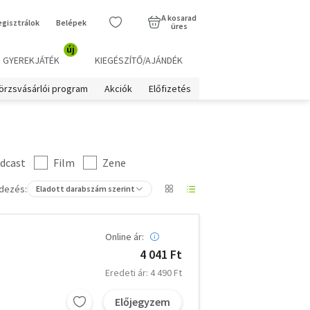
A kosarad
egisztrálok
Belépek
üres
új
GYEREKJÁTÉK
KIEGÉSZÍTŐ/AJÁNDÉK
örzsvásárlói program
Akciók
Előfizetés
dcast
Film
Zene
dezés:
Eladott darabszám szerint
Online ár:
4 041 Ft
Eredeti ár: 4 490 Ft
Előjegyzem