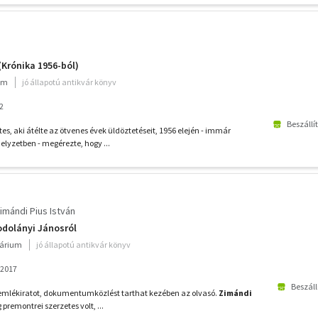
n
(Krónika 1956-ból)
ium
jó állapotú antikvár könyv
2
Beszállí
es, aki átélte az ötvenes évek üldöztetéseit, 1956 elején - immár
elyzetben - megérezte, hogy ...
imándi Pius István
odolányi Jánosról
várium
jó állapotú antikvár könyv
 2017
Beszáll
 emlékiratot, dokumentumközlést tarthat kezében az olvasó.
Zimándi
 premontrei szerzetes volt, ...