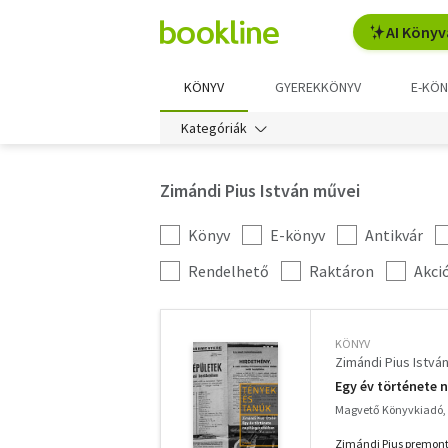
AI Könyv
KÖNYV
GYEREKKÖNYV
E-KÖN
Kategóriák
Zimándi Pius István művei
Könyv
E-könyv
Antikvár
Kategória
szűrés
További
Rendelhető
Raktáron
Akci
szűrők
KÖNYV
Zimándi Pius Istvá
Egy év története n
Magvető Könyvkiadó,
Zimándi Pius premontr