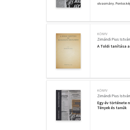
olvasmány. Pontos képe
KÖNYV
Zimándi Pius Istvá
A Toldi tanítása 
KÖNYV
Zimándi Pius Istvá
Egy év története 
Tények és tanúk