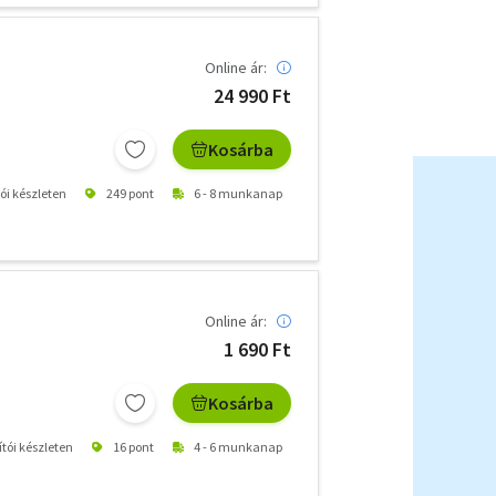
Online ár:
24 990 Ft
Kosárba
tói készleten
249 pont
6 - 8 munkanap
Online ár:
1 690 Ft
Kosárba
ítói készleten
16 pont
4 - 6 munkanap