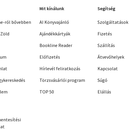
Mit kínálunk
Segítség
ne-ról bővebben
AI Könyvajánló
Szolgáltatások
 Zöld
Ajándékkártyák
Fizetés
Bookline Reader
Szállítás
zum
Előfizetés
Átvevőhelyek
nlat
Hírlevél feliratkozás
Kapcsolat
ykereskedés
Törzsvásárlói program
Súgó
elem
TOP 50
Elállás
entesítési
zat