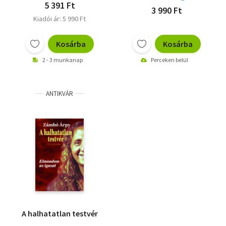
5 391 Ft
3 990 Ft
Kiadói ár: 5 990 Ft
Kosárba
Kosárba
2 - 3 munkanap
Perceken belül
ANTIKVÁR
A halhatatlan testvér