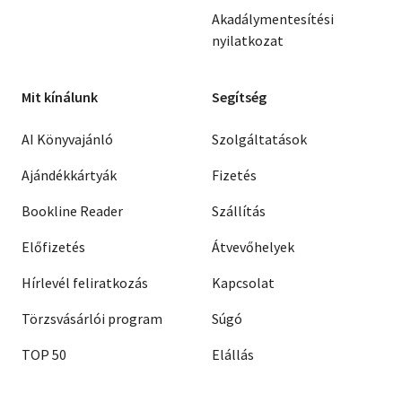
Akadálymentesítési
nyilatkozat
Mit kínálunk
Segítség
AI Könyvajánló
Szolgáltatások
Ajándékkártyák
Fizetés
Bookline Reader
Szállítás
Előfizetés
Átvevőhelyek
Hírlevél feliratkozás
Kapcsolat
Törzsvásárlói program
Súgó
TOP 50
Elállás