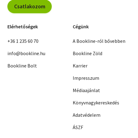
Csatlakozom
Elérhetőségek
Cégünk
+36 1 235 60 70
A Bookline-ról bővebben
info@bookline.hu
Bookline Zöld
Bookline Bolt
Karrier
Impresszum
Médiaajánlat
Könyvnagykereskedés
Adatvédelem
ÁSZF