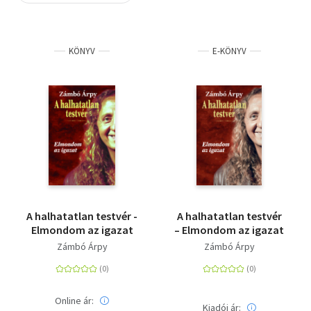
Szótár, nyelvkönyv
KÖNYV
E-KÖNYV
Tankönyv, segédkönyv
Társadalomtudomány
Természettudomány
Történelem
Vallás
A halhatatlan testvér -
A halhatatlan testvér
Elmondom az igazat
– Elmondom az igazat
Zámbó Árpy
Zámbó Árpy
Online ár:
Kiadói ár: