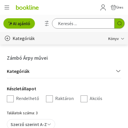
Üres
AI ajánló
Kategóriák
Könyv
Életmód, egészség
Zámbó Árpy művei
Erotika
Kategória
Kategóriák
Gyermek- és ifjúsági
szűrés
Készletállapot
Készletállapot
Hobbi, szabadidő
szűrés
Rendelhető
Raktáron
Akciós
Irodalom
Találatok száma: 3
Művészet
Szerző szerint A-Z
Szakkönyv