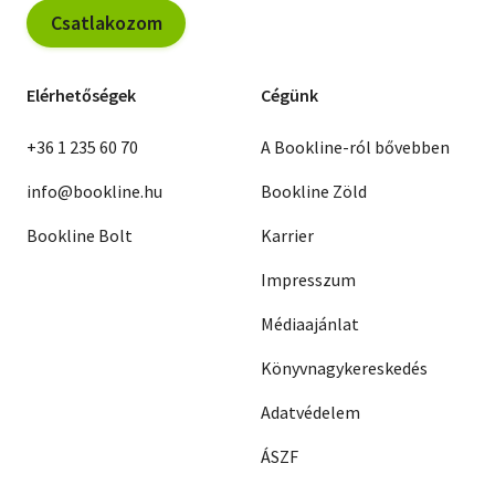
Csatlakozom
Elérhetőségek
Cégünk
+36 1 235 60 70
A Bookline-ról bővebben
info@bookline.hu
Bookline Zöld
Bookline Bolt
Karrier
Impresszum
Médiaajánlat
Könyvnagykereskedés
Adatvédelem
ÁSZF