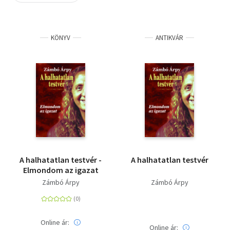
Szótár, nyelvkönyv
KÖNYV
ANTIKVÁR
Tankönyv, segédkönyv
Társadalomtudomány
Természettudomány
Történelem
Vallás
A halhatatlan testvér -
A halhatatlan testvér
Elmondom az igazat
Zámbó Árpy
Zámbó Árpy
Online ár:
Online ár: