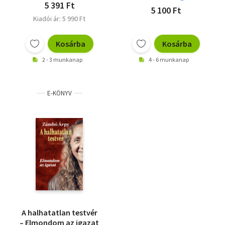
5 391 Ft
5 100 Ft
Kiadói ár: 5 990 Ft
Kosárba
Kosárba
2 - 3 munkanap
4 - 6 munkanap
E-KÖNYV
A halhatatlan testvér
– Elmondom az igazat