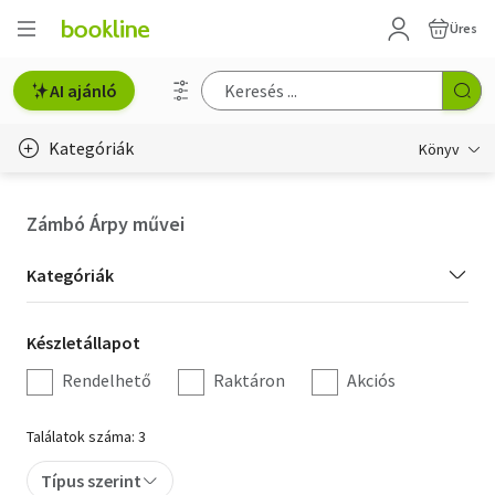
Üres
AI ajánló
Kategóriák
Könyv
Életmód, egészség
Zámbó Árpy művei
Erotika
Kategória
Kategóriák
Gyermek- és ifjúsági
szűrés
Készletállapot
Készletállapot
Hobbi, szabadidő
szűrés
Rendelhető
Raktáron
Akciós
Irodalom
Találatok száma: 3
Művészet
Típus szerint
Szakkönyv