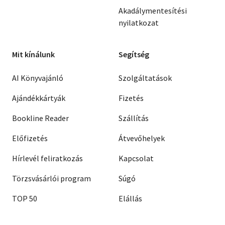
Akadálymentesítési
nyilatkozat
Mit kínálunk
Segítség
AI Könyvajánló
Szolgáltatások
Ajándékkártyák
Fizetés
Bookline Reader
Szállítás
Előfizetés
Átvevőhelyek
Hírlevél feliratkozás
Kapcsolat
Törzsvásárlói program
Súgó
TOP 50
Elállás