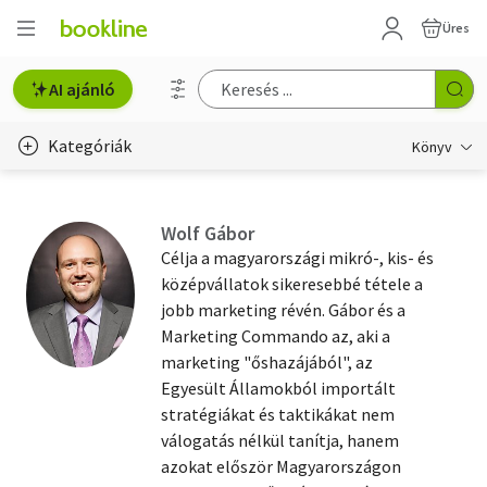
Üres
AI ajánló
Kategóriák
Könyv
Életmód, egészség
Wolf Gábor
Erotika
Célja a magyarországi mikró-, kis- és
középvállatok sikeresebbé tétele a
Gyermek- és ifjúsági
jobb marketing révén. Gábor és a
Marketing Commando az, aki a
Hobbi, szabadidő
marketing "őshazájából", az
Irodalom
Egyesült Államokból importált
stratégiákat és taktikákat nem
Művészet
válogatás nélkül tanítja, hanem
azokat először Magyarországon
Szakkönyv