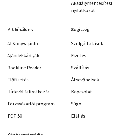
Akadálymentesítési
nyilatkozat
Mit kínálunk
Segítség
AI Könyvajánló
Szolgáltatások
Ajándékkártyák
Fizetés
Bookline Reader
Szállítás
Előfizetés
Átvevőhelyek
Hírlevél feliratkozás
Kapcsolat
Törzsvásárlói program
Súgó
TOP 50
Elállás
Közösségi média