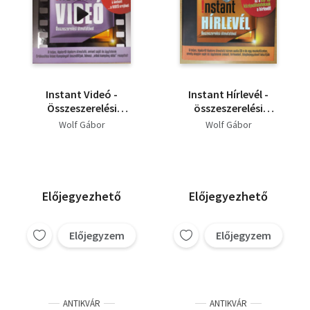
Instant Videó -
Instant Hírlevél -
Összeszerelési
összeszerelési
útmutatóval
útmutatóval
Wolf Gábor
Wolf Gábor
Előjegyezhető
Előjegyezhető
Előjegyzem
Előjegyzem
ANTIKVÁR
ANTIKVÁR