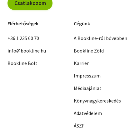
Csatlakozom
Elérhetőségek
Cégünk
+36 1 235 60 70
A Bookline-ról bővebben
info@bookline.hu
Bookline Zöld
Bookline Bolt
Karrier
Impresszum
Médiaajánlat
Könyvnagykereskedés
Adatvédelem
ÁSZF