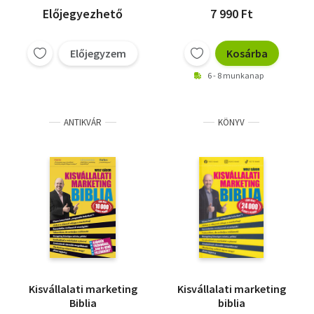
Előjegyezhető
7 990 Ft
Előjegyzem
Kosárba
6 - 8 munkanap
ANTIKVÁR
KÖNYV
Kisvállalati marketing
Kisvállalati marketing
Biblia
biblia