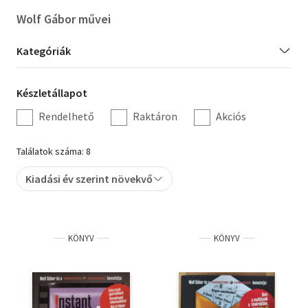
Wolf Gábor művei
Kategória
Kategóriák
szűrés
Készletállapot
Készletállapot
szűrés
Rendelhető
Raktáron
Akciós
Találatok száma: 8
Kiadási év szerint növekvő
KÖNYV
KÖNYV