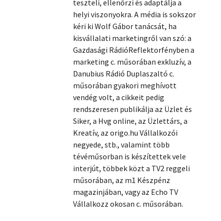
teszteli, ellenőrzi és adaptálja a
helyi viszonyokra. A média is sokszor
Szótár, nyelvkönyv
kéri ki Wolf Gábor tanácsát, ha
kisvállalati marketingről van szó: a
Tankönyv, segédkönyv
Gazdasági RádióReflektorfényben a
Társadalomtudomány
marketing c. műsorában exkluzív, a
Danubius Rádió Duplaszaltó c.
Természettudomány
műsorában gyakori meghívott
vendég volt, a cikkeit pedig
Történelem
rendszeresen publikálja az Üzlet és
Siker, a Hvg online, az Üzlettárs, a
Vallás
Kreatív, az origo.hu Vállalkozói
negyede, stb., valamint több
tévéműsorban is készítettek vele
interjút, többek közt a TV2 reggeli
műsorában, az m1 Készpénz
magazinjában, vagy az Echo TV
Vállalkozz okosan c. műsorában.