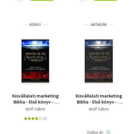
KÖNYV
ANTIKVÁR
Kisvállalati marketing
Kisvállalati marketing
Biblia - Első könyv - A
Biblia - Első könyv - A
csodálatos
csodálatos
Wolf Gábor
Wolf Gábor
vevőszaporítás
vevőszaporítás
Online ár: