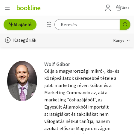
Üres
AI ajánló
Kategóriák
Könyv
Életmód, egészség
Wolf Gábor
Erotika
Célja a magyarországi mikró-, kis- és
középvállatok sikeresebbé tétele a
Gyermek- és ifjúsági
jobb marketing révén. Gábor és a
Marketing Commando az, aki a
Hobbi, szabadidő
marketing "őshazájából", az
Irodalom
Egyesült Államokból importált
stratégiákat és taktikákat nem
Művészet
válogatás nélkül tanítja, hanem
azokat először Magyarországon
Szakkönyv