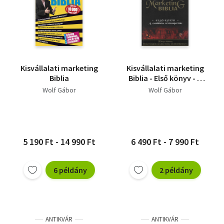
Kisvállalati marketing
Kisvállalati marketing
Biblia
Biblia - Első könyv - A
csodálatos
Wolf Gábor
Wolf Gábor
vevőszaporítás
5 190 Ft - 14 990 Ft
6 490 Ft - 7 990 Ft
6 példány
2 példány
ANTIKVÁR
ANTIKVÁR