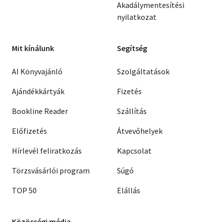
Akadálymentesítési
nyilatkozat
Mit kínálunk
Segítség
AI Könyvajánló
Szolgáltatások
Ajándékkártyák
Fizetés
Bookline Reader
Szállítás
Előfizetés
Átvevőhelyek
Hírlevél feliratkozás
Kapcsolat
Törzsvásárlói program
Súgó
TOP 50
Elállás
Közösségi média