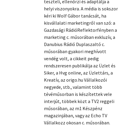
teszteli, ellenőrzi és adaptálja a
helyi viszonyokra. A média is sokszor
Szótár, nyelvkönyv
kéri ki Wolf Gábor tanácsát, ha
kisvállalati marketingről van szó: a
Tankönyv, segédkönyv
Gazdasági RádióReflektorfényben a
Társadalomtudomány
marketing c. műsorában exkluzív, a
Danubius Rádió Duplaszaltó c.
Természettudomány
műsorában gyakori meghívott
vendég volt, a cikkeit pedig
Történelem
rendszeresen publikálja az Üzlet és
Siker, a Hvg online, az Üzlettárs, a
Vallás
Kreatív, az origo.hu Vállalkozói
negyede, stb., valamint több
tévéműsorban is készítettek vele
interjút, többek közt a TV2 reggeli
műsorában, az m1 Készpénz
magazinjában, vagy az Echo TV
Vállalkozz okosan c. műsorában.