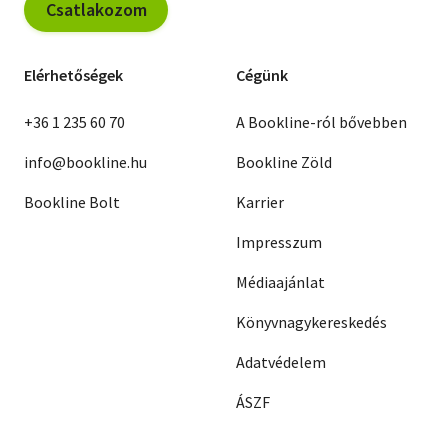
Csatlakozom
Elérhetőségek
Cégünk
+36 1 235 60 70
A Bookline-ról bővebben
info@bookline.hu
Bookline Zöld
Bookline Bolt
Karrier
Impresszum
Médiaajánlat
Könyvnagykereskedés
Adatvédelem
ÁSZF