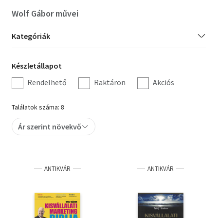
Wolf Gábor művei
Kategória
Kategóriák
szűrés
Készletállapot
Készletállapot
szűrés
Rendelhető
Raktáron
Akciós
Találatok száma: 8
Ár szerint növekvő
ANTIKVÁR
ANTIKVÁR