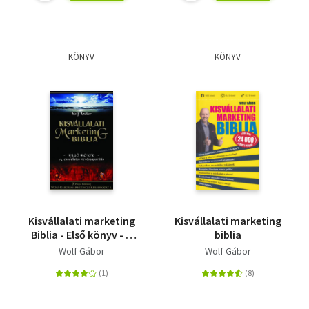
KÖNYV
KÖNYV
Kisvállalati marketing
Kisvállalati marketing
Biblia - Első könyv - A
biblia
csodálatos
Wolf Gábor
Wolf Gábor
vevőszaporítás