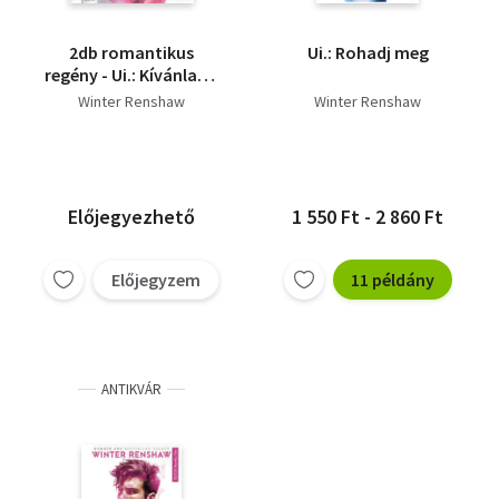
2db romantikus
Ui.: Rohadj meg
regény - Ui.: Kívánlak +
Ui.: Rohadj meg
Winter Renshaw
Winter Renshaw
Előjegyezhető
1 550 Ft - 2 860 Ft
Előjegyzem
11 példány
ANTIKVÁR