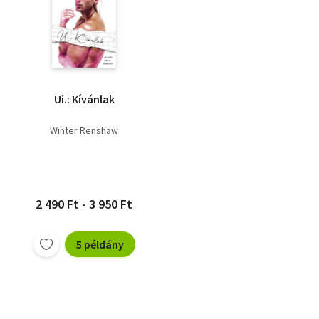
Ui.: Kívánlak
Winter Renshaw
2 490 Ft - 3 950 Ft
5 példány