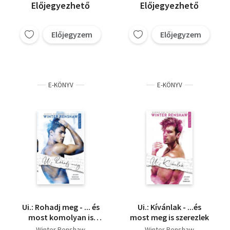
Előjegyezhető
Előjegyezhető
Előjegyzem
Előjegyzem
E-KÖNYV
E-KÖNYV
Ui.: Rohadj meg - ... és
Ui.: Kívánlak - ...és
most komolyan is
most meg is szerezlek
gondolom
Winter Renshaw
Winter Renshaw