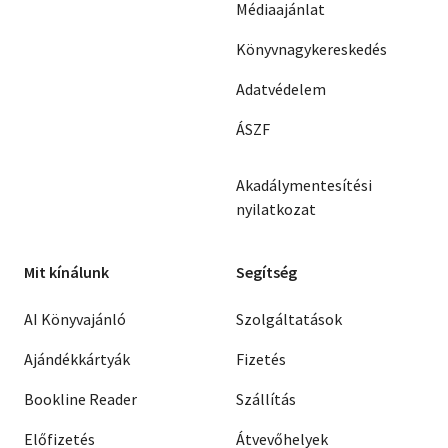
Médiaajánlat
Könyvnagykereskedés
Adatvédelem
ÁSZF
Akadálymentesítési
nyilatkozat
Mit kínálunk
Segítség
AI Könyvajánló
Szolgáltatások
Ajándékkártyák
Fizetés
Bookline Reader
Szállítás
Előfizetés
Átvevőhelyek