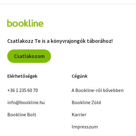
Csatlakozz Te is a könyvrajongók táborához!
Csatlakozom
Elérhetőségek
Cégünk
+36 1 235 60 70
A Bookline-ról bővebben
info@bookline.hu
Bookline Zöld
Bookline Bolt
Karrier
Impresszum