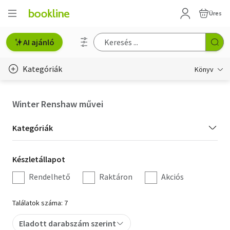
Üres
AI ajánló
Kategóriák
Könyv
Életmód, egészség
Winter Renshaw művei
Erotika
Kategória
Kategóriák
Gyermek- és ifjúsági
szűrés
Készletállapot
Készletállapot
Hobbi, szabadidő
szűrés
Rendelhető
Raktáron
Akciós
Irodalom
Találatok száma: 7
Művészet
Eladott darabszám szerint
Szakkönyv