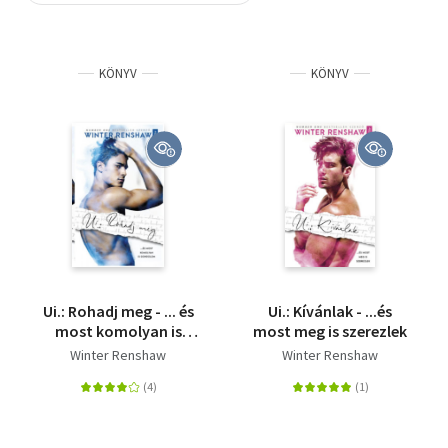
Szótár, nyelvkönyv
KÖNYV
KÖNYV
Tankönyv, segédkönyv
Társadalomtudomány
Természettudomány
Történelem
Vallás
Ui.: Rohadj meg - ... és
Ui.: Kívánlak - ...és
most komolyan is
most meg is szerezlek
gondolom
Winter Renshaw
Winter Renshaw