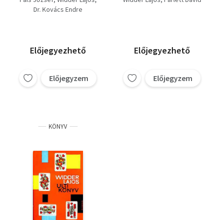
néhány kis játék
könyv, Parlett David-
Dr. Kovács Endre
Pasziánszjátékok
könyve
Előjegyezhető
Előjegyezhető
Előjegyzem
Előjegyzem
KÖNYV