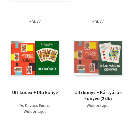
Szótár, nyelvkönyv
KÖNYV
KÖNYV
Tankönyv, segédkönyv
Társadalomtudomány
Természettudomány
Történelem
Vallás
Ultikódex + Ulti könyv
Ulti könyv + Kártyások
könyve (2 db)
Dr. Kovács Endre
Widder Lajos
Widder Lajos