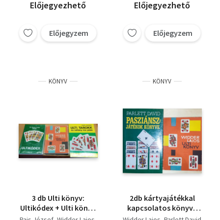
Előjegyezhető
Előjegyezhető
Előjegyzem
Előjegyzem
KÖNYV
KÖNYV
3 db Ulti könyv:
2db kártyajátékkal
Ultikódex + Ulti könyv
kapcsolatos könyv -
+ Ulti, tarokk és
Widder Lajos-Ulti
Pais József
Widder Lajos
Widder Lajos
Parlett David