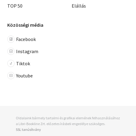
TOP 50
Elállás
Közösségi média
Facebook
Instagram
Tiktok
Youtube
Oldalaink bármely tartalmi és grafikai elemének felhasználásához
a Libri-Bookline Zrt. előzetes írásbeli engedélye szükséges.
SSL tanúsítvány