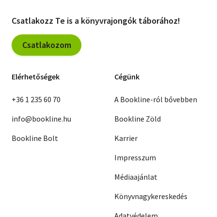
Csatlakozz Te is a könyvrajongók táborához!
Csatlakozom
Elérhetőségek
Cégünk
+36 1 235 60 70
A Bookline-ról bővebben
info@bookline.hu
Bookline Zöld
Bookline Bolt
Karrier
Impresszum
Médiaajánlat
Könyvnagykereskedés
Adatvédelem