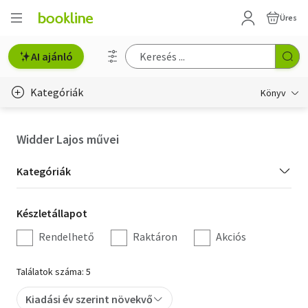
Üres
AI ajánló
Kategóriák
Könyv
Életmód, egészség
Widder Lajos művei
Erotika
Kategória
Kategóriák
Gyermek- és ifjúsági
szűrés
Készletállapot
Készletállapot
Hobbi, szabadidő
szűrés
Rendelhető
Raktáron
Akciós
Irodalom
Találatok száma: 5
Művészet
Kiadási év szerint növekvő
Szakkönyv