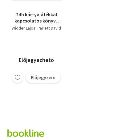
2db kártyajátékkal
kapcsolatos könyv -
Widder Lajos-Ulti
Widder Lajos
Parlett David
könyv, Parlett David-
Pasziánszjátékok
könyve
Előjegyezhető
Előjegyzem