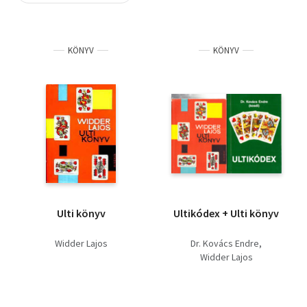
Szótár, nyelvkönyv
KÖNYV
KÖNYV
Tankönyv, segédkönyv
Társadalomtudomány
Természettudomány
Történelem
Vallás
Ulti könyv
Ultikódex + Ulti könyv
Widder Lajos
Dr. Kovács Endre
Widder Lajos