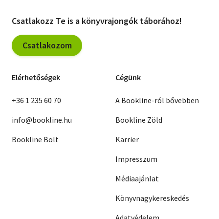
Csatlakozz Te is a könyvrajongók táborához!
Csatlakozom
Elérhetőségek
Cégünk
+36 1 235 60 70
A Bookline-ról bővebben
info@bookline.hu
Bookline Zöld
Bookline Bolt
Karrier
Impresszum
Médiaajánlat
Könyvnagykereskedés
Adatvédelem