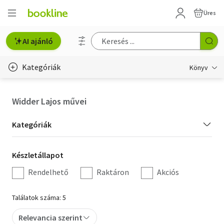
Üres
AI ajánló
Kategóriák
Könyv
Életmód, egészség
Widder Lajos művei
Erotika
Kategória
Kategóriák
Gyermek- és ifjúsági
szűrés
Készletállapot
Készletállapot
Hobbi, szabadidő
szűrés
Rendelhető
Raktáron
Akciós
Irodalom
Találatok száma: 5
Művészet
Relevancia szerint
Szakkönyv