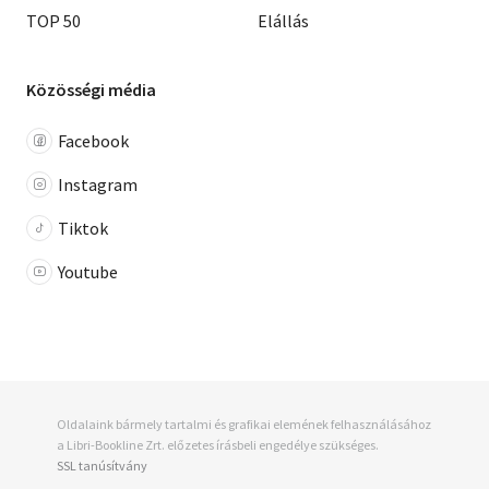
TOP 50
Elállás
Közösségi média
Facebook
Instagram
Tiktok
Youtube
Oldalaink bármely tartalmi és grafikai elemének felhasználásához
a Libri-Bookline Zrt. előzetes írásbeli engedélye szükséges.
SSL tanúsítvány