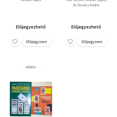
néhány kis játék
Dr. Kovács Endre
Előjegyezhető
Előjegyezhető
Előjegyzem
Előjegyzem
KÖNYV