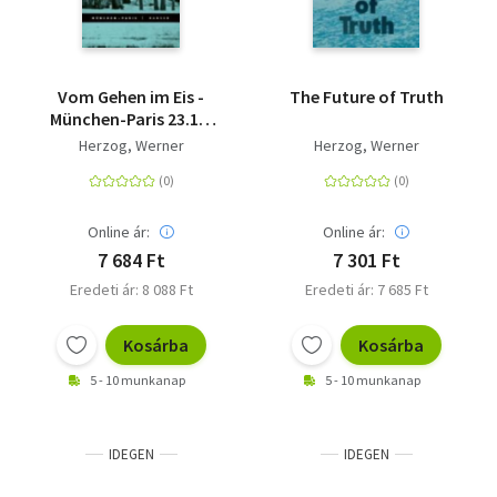
Vom Gehen im Eis -
The Future of Truth
München-Paris 23.11.
bis 14.12.1974
Herzog, Werner
Herzog, Werner
Online ár:
Online ár:
7 684 Ft
7 301 Ft
Eredeti ár: 8 088 Ft
Eredeti ár: 7 685 Ft
Kosárba
Kosárba
5 - 10 munkanap
5 - 10 munkanap
IDEGEN
IDEGEN