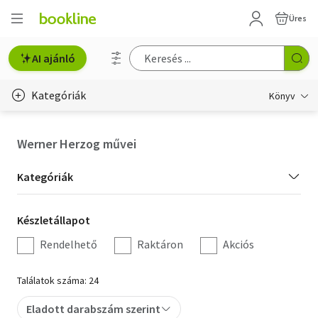
Üres
AI ajánló
Kategóriák
Könyv
Életmód, egészség
Werner Herzog művei
Erotika
Kategória
Kategóriák
Gyermek- és ifjúsági
szűrés
Készletállapot
Készletállapot
Hobbi, szabadidő
szűrés
Rendelhető
Raktáron
Akciós
Irodalom
Találatok száma: 24
Művészet
Eladott darabszám szerint
Szakkönyv