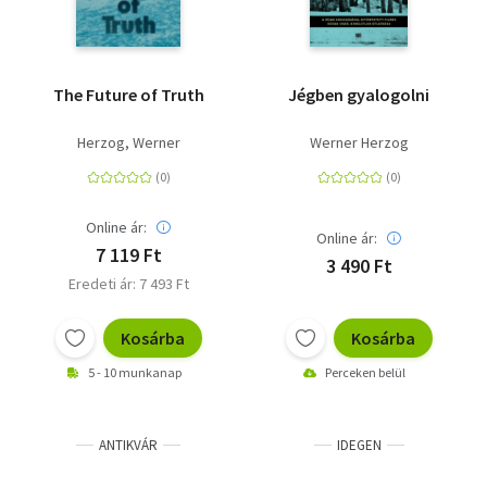
The Future of Truth
Jégben gyalogolni
Herzog, Werner
Werner Herzog
Online ár:
Online ár:
7 119 Ft
3 490 Ft
Eredeti ár: 7 493 Ft
Kosárba
Kosárba
5 - 10 munkanap
Perceken belül
ANTIKVÁR
IDEGEN