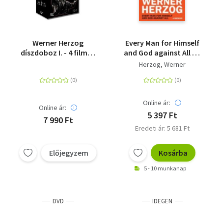
Werner Herzog
Every Man for Himself
díszdoboz I. - 4 film, 4
and God against All - A
DVD
Memoir
Herzog, Werner
Online ár:
Online ár:
5 397 Ft
7 990 Ft
Eredeti ár: 5 681 Ft
Előjegyzem
Kosárba
5 - 10 munkanap
DVD
IDEGEN