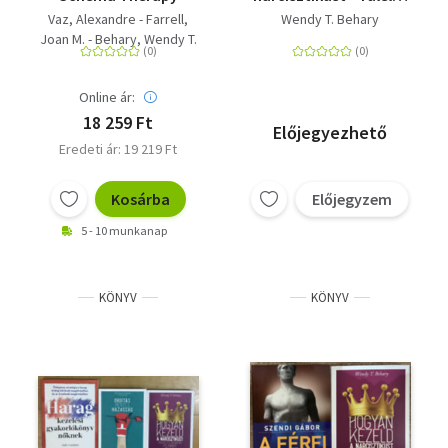
és boldogság egy
Vaz, Alexandre - Farrell,
Wendy T. Behary
önimádó mellett
Joan M. - Behary, Wendy T.
- Rousmaniere, Tony
Online ár:
18 259 Ft
Előjegyezhető
Eredeti ár: 19 219 Ft
Kosárba
Előjegyzem
5 - 10 munkanap
KÖNYV
KÖNYV