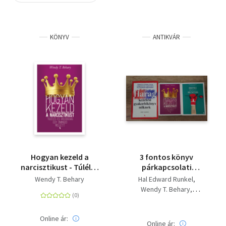
Szótár, nyelvkönyv
KÖNYV
ANTIKVÁR
Tankönyv, segédkönyv
Társadalomtudomány
Természettudomány
Történelem
Vallás
Hogyan kezeld a
3 fontos könyv
narcisztikust - Túlélés
párkapcsolati
és boldogság egy
problémák
Wendy T. Behary
Hal Edward Runkel
önimádó mellett
kezeléséről:
Wendy T. Behary
Ordításmentes
Julie Catalano
házasság, Hogyan
kezeld narcikisztikust
Online ár:
Online ár: