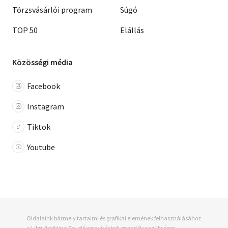
Törzsvásárlói program
Súgó
TOP 50
Elállás
Közösségi média
Facebook
Instagram
Tiktok
Youtube
Oldalaink bármely tartalmi és grafikai elemének felhasználásához
a Libri-Bookline Zrt. előzetes írásbeli engedélye szükséges.