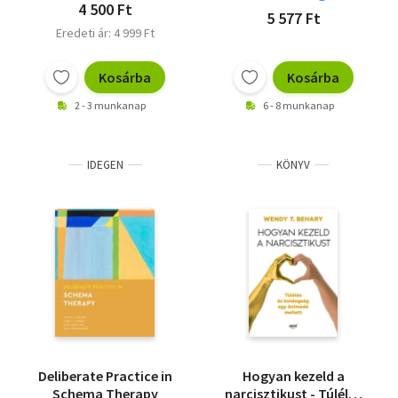
- Túlélés és boldogság
4 500 Ft
5 577 Ft
egy önimádó mellett,
Eredeti ár: 4 999 Ft
Kosárba
Kosárba
2 - 3 munkanap
6 - 8 munkanap
IDEGEN
KÖNYV
Deliberate Practice in
Hogyan kezeld a
Schema Therapy
narcisztikust - Túlélés