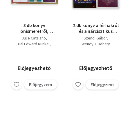
3 db könyv
2 db könyv a férfiakról
önismeretről,
és a nárcisztikus
párkapcsolatról,
személyiségzavarról -
Julie Catalano
Szendi Gábor
házasságról -
A férfi hanyatlása és
Hal Edward Runkel
Wendy T. Behary
Haragkezelési
bukása, Hogyan
Jenny Runkel
gyakorlókönyv
kezeld a nárcisztikust
Wendy T. Behary
nőknek,
Ordításmentes
Előjegyezhető
Előjegyezhető
házasság, Hogyan
kezeld a nárcisztikus
Előjegyzem
Előjegyzem