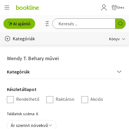
Üres
AI ajánló
Kategóriák
Könyv
Életmód, egészség
Wendy T. Behary művei
Erotika
Kategória
Kategóriák
Gyermek- és ifjúsági
szűrés
Készletállapot
Készletállapot
Hobbi, szabadidő
szűrés
Rendelhető
Raktáron
Akciós
Irodalom
Találatok száma: 6
Művészet
Ár szerint növekvő
Szakkönyv