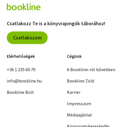
Csatlakozz Te is a könyvrajongók táborához!
Csatlakozom
Elérhetőségek
Cégünk
+36 1 235 60 70
A Bookline-ról bővebben
info@bookline.hu
Bookline Zöld
Bookline Bolt
Karrier
Impresszum
Médiaajánlat
Könyvnagykereskedés