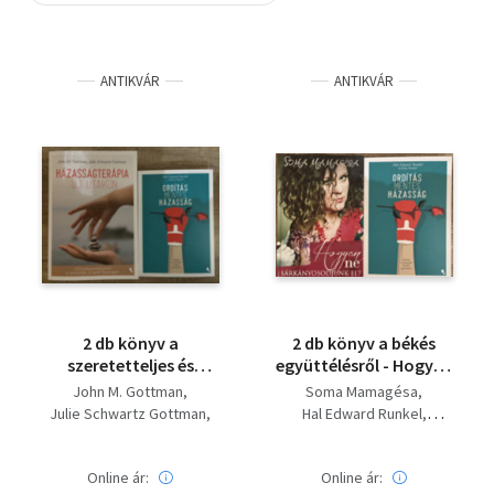
Szótár, nyelvkönyv
ANTIKVÁR
ANTIKVÁR
Tankönyv, segédkönyv
Társadalomtudomány
Természettudomány
Történelem
Vallás
2 db könyv a
2 db könyv a békés
szeretetteljes és
együttélésről - Hogyan
tartós házasságért -
ne sárkányosodjunk
John M. Gottman
Soma Mamagésa
Házasságterápia új
el?, Ordításmentes
Julie Schwartz Gottman
Hal Edward Runkel
utakon,
házasság
Hal Edward Runkel
Jenny Runkel
Ordításmentes
Jenny Runkel
házasság
Online ár:
Online ár: