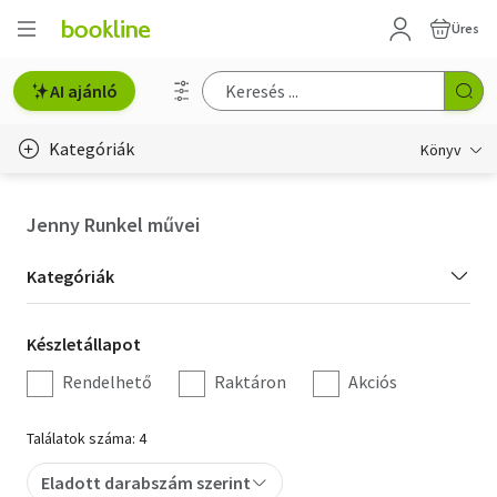
Üres
AI ajánló
Kategóriák
Könyv
Életmód, egészség
Jenny Runkel művei
Erotika
Kategória
Kategóriák
Gyermek- és ifjúsági
szűrés
Készletállapot
Készletállapot
Hobbi, szabadidő
szűrés
Rendelhető
Raktáron
Akciós
Irodalom
Találatok száma: 4
Művészet
Eladott darabszám szerint
Szakkönyv