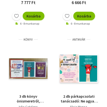
7 777 Ft
6 666 Ft
Kosárba
Kosárba
6 - 8 munkanap
6 - 8 munkanap
KÖNYV
ANTIKVÁR
3 db könyv
2 db párkapcsolati
önismeretről,
tanácsadó: Ne agyald
párkapcsolatról,
túl a párkapcsolatod -
Julie Catalano
Alicia Munoz