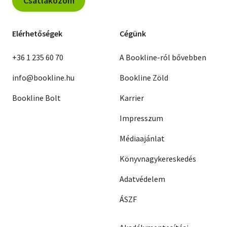
Csatlakozom
Elérhetőségek
Cégünk
+36 1 235 60 70
A Bookline-ról bővebben
info@bookline.hu
Bookline Zöld
Bookline Bolt
Karrier
Impresszum
Médiaajánlat
Könyvnagykereskedés
Adatvédelem
ÁSZF