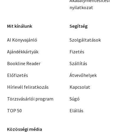
Akadálymentesítési
nyilatkozat
Mit kínálunk
Segítség
AI Könyvajánló
Szolgáltatások
Ajándékkártyák
Fizetés
Bookline Reader
Szállítás
Előfizetés
Átvevőhelyek
Hírlevél feliratkozás
Kapcsolat
Törzsvásárlói program
Súgó
TOP 50
Elállás
Közösségi média