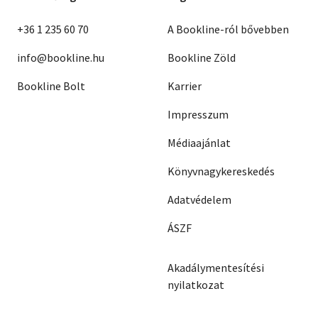
+36 1 235 60 70
A Bookline-ról bővebben
info@bookline.hu
Bookline Zöld
Bookline Bolt
Karrier
Impresszum
Médiaajánlat
Könyvnagykereskedés
Adatvédelem
ÁSZF
Akadálymentesítési
nyilatkozat