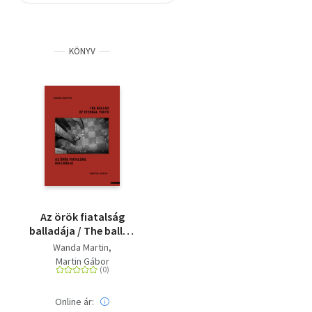
Szótár, nyelvkönyv
KÖNYV
Tankönyv, segédkönyv
Társadalomtudomány
Természettudomány
Történelem
Vallás
Az örök fiatalság
balladája / The ballad
of eternal youth
Wanda Martin
Martin Gábor
Online ár: