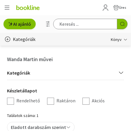
Üres
AI ajánló
Kategóriák
Könyv
Életmód, egészség
Wanda Martin művei
Erotika
Kategória
Kategóriák
Gyermek- és ifjúsági
szűrés
Készletállapot
Készletállapot
Hobbi, szabadidő
szűrés
Rendelhető
Raktáron
Akciós
Irodalom
Találatok száma: 1
Művészet
Eladott darabszám szerint
Szakkönyv