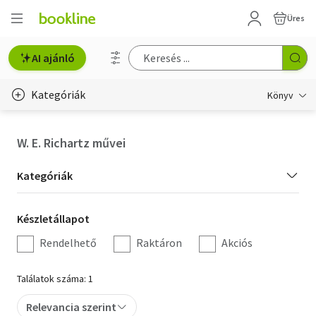
Üres
AI ajánló
Kategóriák
Könyv
Életmód, egészség
W. E. Richartz művei
Erotika
Kategória
Kategóriák
Gyermek- és ifjúsági
szűrés
Készletállapot
Készletállapot
Hobbi, szabadidő
szűrés
Rendelhető
Raktáron
Akciós
Irodalom
Találatok száma: 1
Művészet
Relevancia szerint
Szakkönyv