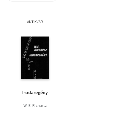
Szótár, nyelvkönyv
ANTIKVÁR
Tankönyv, segédkönyv
Társadalomtudomány
Természettudomány
Történelem
Vallás
Irodaregény
W. E. Richartz