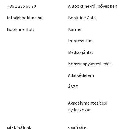
+36 1 235 60 70
A Bookline-ról bővebben
info@bookline.hu
Bookline Zöld
Bookline Bolt
Karrier
Impresszum
Médiaajánlat
Könyvnagykereskedés
Adatvédelem
ÁSZF
Akadálymentesítési
nyilatkozat
Mit kínálunk
Segítség