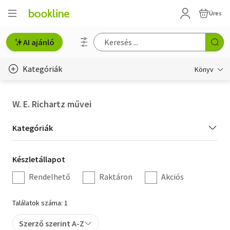
Üres
AI ajánló
Kategóriák
Könyv
Életmód, egészség
W. E. Richartz művei
Erotika
Kategória
Kategóriák
Gyermek- és ifjúsági
szűrés
Készletállapot
Készletállapot
Hobbi, szabadidő
szűrés
Rendelhető
Raktáron
Akciós
Irodalom
Találatok száma: 1
Művészet
Szerző szerint A-Z
Szakkönyv