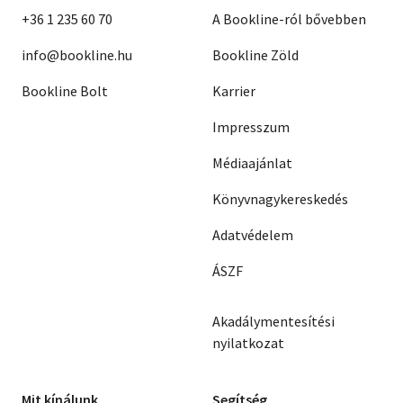
+36 1 235 60 70
A Bookline-ról bővebben
info@bookline.hu
Bookline Zöld
Bookline Bolt
Karrier
Impresszum
Médiaajánlat
Könyvnagykereskedés
Adatvédelem
ÁSZF
Akadálymentesítési
nyilatkozat
Mit kínálunk
Segítség