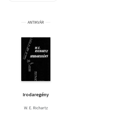
Szótár, nyelvkönyv
ANTIKVÁR
Tankönyv, segédkönyv
Társadalomtudomány
Természettudomány
Történelem
Vallás
Irodaregény
W. E. Richartz