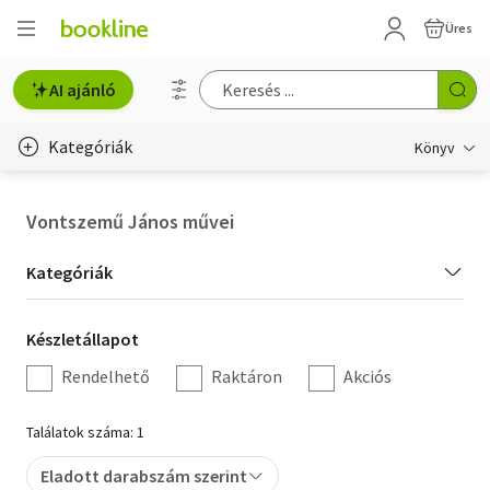
Üres
AI ajánló
Kategóriák
Könyv
Életmód, egészség
Vontszemű János művei
Erotika
Kategória
Kategóriák
Gyermek- és ifjúsági
szűrés
Készletállapot
Készletállapot
Hobbi, szabadidő
szűrés
Rendelhető
Raktáron
Akciós
Irodalom
Találatok száma: 1
Művészet
Eladott darabszám szerint
Szakkönyv