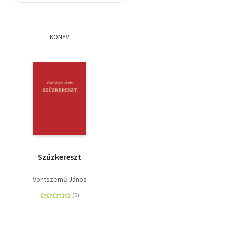
Szótár, nyelvkönyv
KÖNYV
Tankönyv, segédkönyv
Társadalomtudomány
Természettudomány
Történelem
Vallás
Szűzkereszt
Vontszemű János