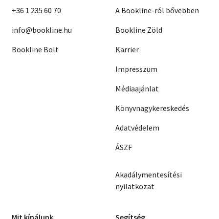
+36 1 235 60 70
A Bookline-ról bővebben
info@bookline.hu
Bookline Zöld
Bookline Bolt
Karrier
Impresszum
Médiaajánlat
Könyvnagykereskedés
Adatvédelem
ÁSZF
Akadálymentesítési
nyilatkozat
Mit kínálunk
Segítség