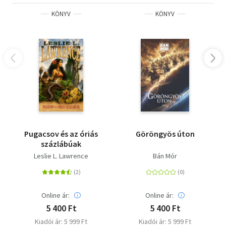
KÖNYV
KÖNYV
Pugacsov és az óriás
Göröngyös úton
százlábúak
Leslie L. Lawrence
Bán Mór
Online ár:
Online ár:
5 400 Ft
5 400 Ft
Kiadói ár: 5 999 Ft
Kiadói ár: 5 999 Ft