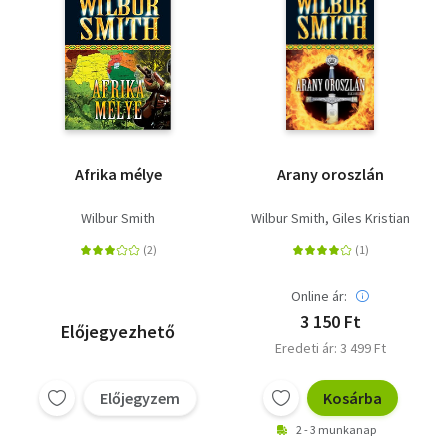
Afrika mélye
Arany oroszlán
Wilbur Smith
Wilbur Smith
Giles Kristian
Online ár:
3 150 Ft
Előjegyezhető
Eredeti ár: 3 499 Ft
Előjegyzem
Kosárba
2 - 3 munkanap