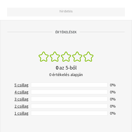
ÉRTÉKELÉSEK
0
az 5-ből
0 értékelés alapján
5 csillag
0%
4 csillag
0%
3 csillag
0%
2 csillag
0%
1 csillag
0%