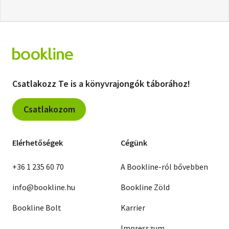
Csatlakozz Te is a könyvrajongók táborához!
Csatlakozom
Elérhetőségek
Cégünk
+36 1 235 60 70
A Bookline-ról bővebben
info@bookline.hu
Bookline Zöld
Bookline Bolt
Karrier
Impresszum