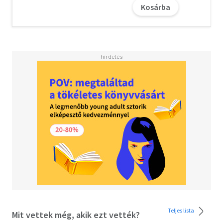
titkosszolgálatok, elsősorban a Secret Intelligence
Kosárba
Service, megpróbálják lekicsinyelni.
Teljes lista
Mit vettek még, akik ezt vették?