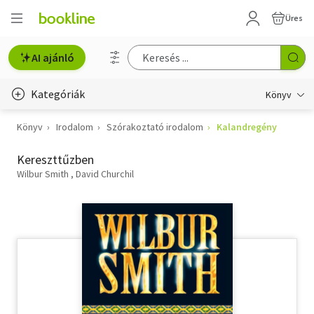
Üres
AI ajánló
Kategóriák
Könyv
Könyv
Irodalom
Szórakoztató irodalom
Kalandregény
Életmód, egészség
Kereszttűzben
Erotika
Wilbur Smith
David Churchil
Gyermek- és ifjúsági
Hobbi, szabadidő
Irodalom
Művészet
Szakkönyv