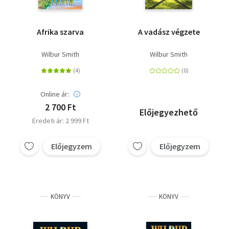
Afrika szarva
A vadász végzete
Wilbur Smith
Wilbur Smith
Online ár:
2 700 Ft
Előjegyezhető
Eredeti ár: 2 999 Ft
Előjegyzem
Előjegyzem
KÖNYV
KÖNYV