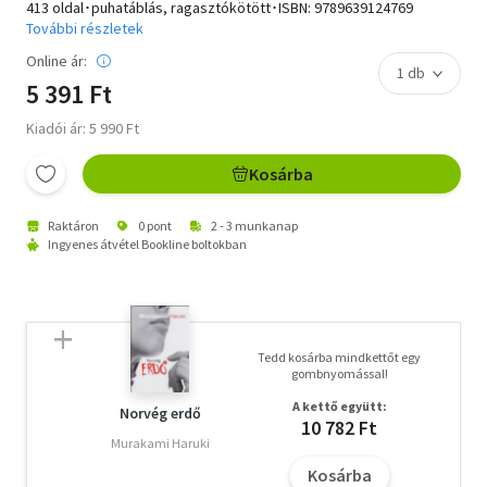
413 oldal･puhatáblás, ragasztókötött･ISBN:
9789639124769
További részletek
Online ár:
5 391 Ft
Kiadói ár: 5 990 Ft
Kosárba
Raktáron
0 pont
2 - 3 munkanap
Ingyenes átvétel Bookline boltokban
Tedd kosárba mindkettőt egy
gombnyomással!
A kettő együtt:
Norvég erdő
10 782 Ft
Murakami Haruki
Kosárba