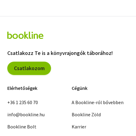
Csatlakozz Te is a könyvrajongók táborához!
Csatlakozom
Elérhetőségek
Cégünk
+36 1 235 60 70
A Bookline-ról bővebben
info@bookline.hu
Bookline Zöld
Bookline Bolt
Karrier