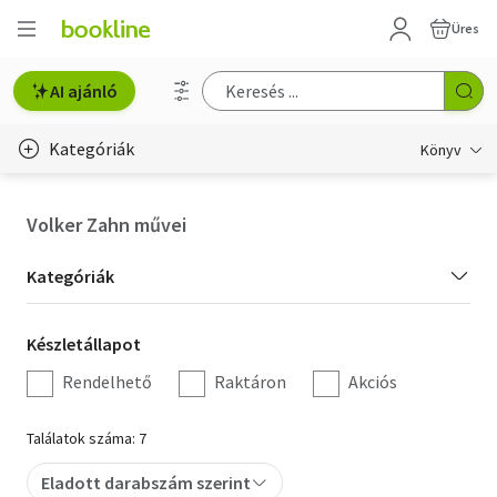
Üres
AI ajánló
Kategóriák
Könyv
Életmód, egészség
Volker Zahn művei
Erotika
Kategória
Kategóriák
Gyermek- és ifjúsági
szűrés
Készletállapot
Készletállapot
Hobbi, szabadidő
szűrés
Rendelhető
Raktáron
Akciós
Irodalom
Találatok száma: 7
Művészet
Eladott darabszám szerint
Szakkönyv