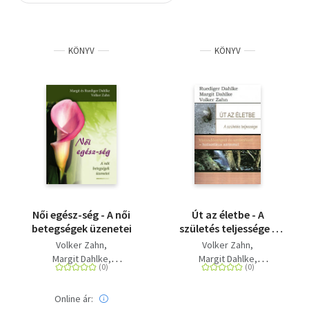
Szótár, nyelvkönyv
KÖNYV
KÖNYV
Tankönyv, segédkönyv
Társadalomtudomány
Természettudomány
Történelem
Vallás
Női egész-ség - A női
Út az életbe - A
betegségek üzenetei
születés teljessége -
Várandósságról és
Volker Zahn
Volker Zahn
születésről -
Margit Dahlke
Margit Dahlke
holisztikus szemmel
Rüdiger Dahlke
Rüdiger Dahlke
Online ár: