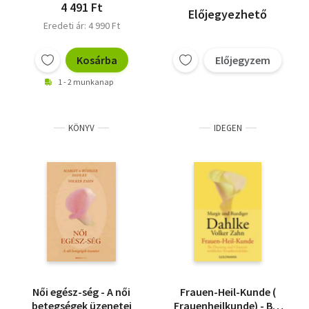
4 491 Ft
Előjegyezhető
Eredeti ár: 4 990 Ft
Kosárba
Előjegyzem
1 - 2 munkanap
KÖNYV
IDEGEN
Női egész-ség - A női
Frauen-Heil-Kunde (
betegségek üzenetei
Frauenheilkunde) - Be-