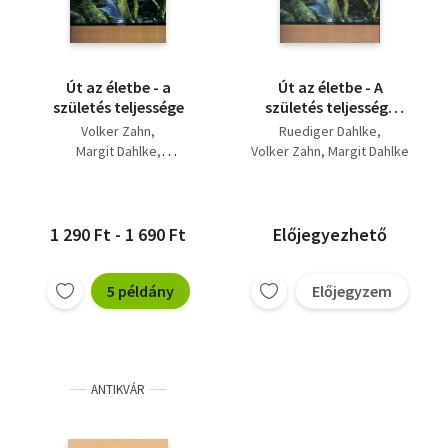
Út az életbe - a
Út az életbe - A
születés teljessége
születés teljessége
(Várandósságról és
Volker Zahn
Ruediger Dahlke
születésről -
Margit Dahlke
Volker Zahn
Margit Dahlke
holisztikus szemmel)
Rüdiger Dahlke
1 290 Ft - 1 690 Ft
Előjegyezhető
5 példány
Előjegyzem
ANTIKVÁR