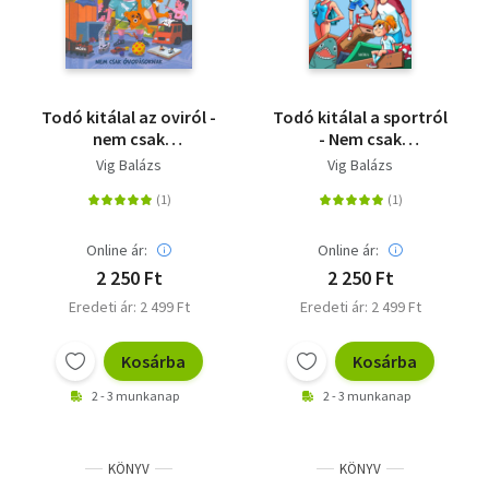
Todó kitálal az oviról -
Todó kitálal a sportról
nem csak
- Nem csak
óvodásoknak
győzteseknek
Vig Balázs
Vig Balázs
Online ár:
Online ár:
2 250 Ft
2 250 Ft
Eredeti ár: 2 499 Ft
Eredeti ár: 2 499 Ft
Kosárba
Kosárba
2 - 3 munkanap
2 - 3 munkanap
KÖNYV
KÖNYV