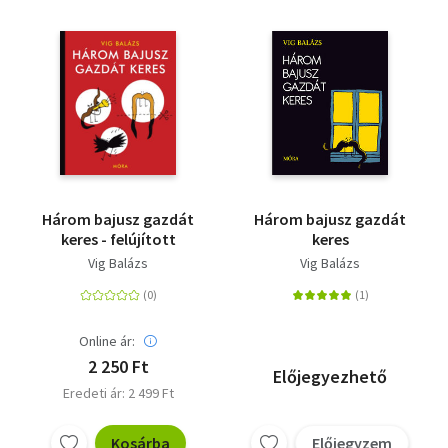
Három bajusz gazdát
Három bajusz gazdát
keres - felújított
keres
Vig Balázs
Vig Balázs
Online ár:
2 250 Ft
Előjegyezhető
Eredeti ár: 2 499 Ft
Kosárba
Előjegyzem