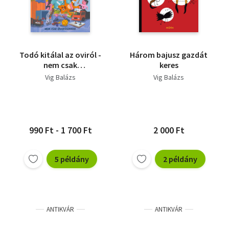
Todó kitálal az oviról -
Három bajusz gazdát
nem csak
keres
óvodásoknak
Vig Balázs
Vig Balázs
990 Ft - 1 700 Ft
2 000 Ft
5 példány
2 példány
ANTIKVÁR
ANTIKVÁR