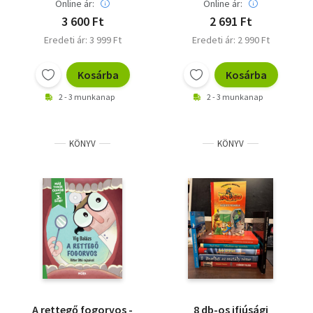
Online ár:
Online ár:
Molnár Rita
Szabó Imola Julianna
3 600 Ft
2 691 Ft
Tamás Zsuzsa
Eredeti ár: 3 999 Ft
Eredeti ár: 2 990 Ft
Tóth Krisztina
Várfalvy Emőke
Kosárba
Kosárba
Vig Balázs
Török Eszter
2 - 3 munkanap
2 - 3 munkanap
KÖNYV
KÖNYV
A rettegő fogorvos -
8 db-os ifjúsági