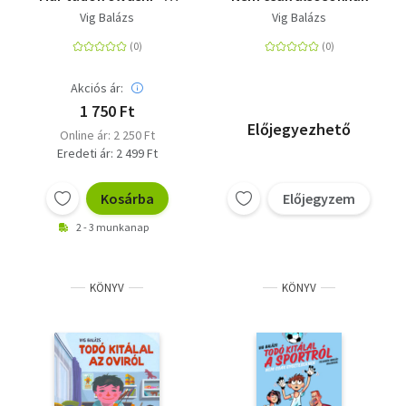
szint
Vig Balázs
Vig Balázs
Akciós ár:
1 750 Ft
Előjegyezhető
Online ár: 2 250 Ft
Eredeti ár: 2 499 Ft
Kosárba
Előjegyzem
2 - 3 munkanap
KÖNYV
KÖNYV