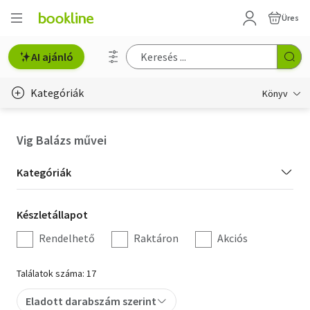
Üres
AI ajánló
Kategóriák
Könyv
Életmód, egészség
Vig Balázs művei
Erotika
Kategória
Kategóriák
Gyermek- és ifjúsági
szűrés
Készletállapot
Készletállapot
Hobbi, szabadidő
szűrés
Rendelhető
Raktáron
Akciós
Irodalom
Találatok száma: 17
Művészet
Eladott darabszám szerint
Szakkönyv