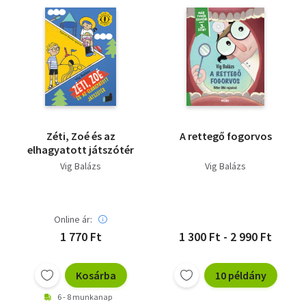
Zéti, Zoé és az
A rettegő fogorvos
elhagyatott játszótér
Vig Balázs
Vig Balázs
Online ár:
1 770 Ft
1 300 Ft - 2 990 Ft
Kosárba
10 példány
6 - 8 munkanap