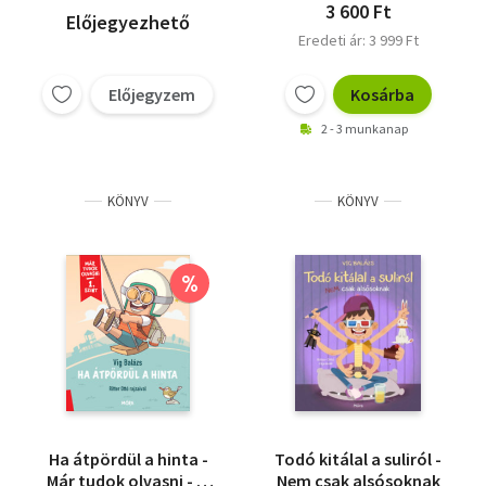
3 600 Ft
Előjegyezhető
Eredeti ár: 3 999 Ft
Előjegyzem
Kosárba
2 - 3 munkanap
KÖNYV
KÖNYV
%
Ha átpördül a hinta -
Todó kitálal a suliról -
Már tudok olvasni - 1.
Nem csak alsósoknak