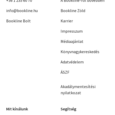
+36 1 235 60 70
A Bookline-ról bővebben
info@bookline.hu
Bookline Zöld
Bookline Bolt
Karrier
Impresszum
Médiaajánlat
Könyvnagykereskedés
Adatvédelem
ÁSZF
Akadálymentesítési
nyilatkozat
Mit kínálunk
Segítség