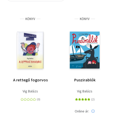
Szótár, nyelvkönyv
KÖNYV
KÖNYV
Tankönyv, segédkönyv
Társadalomtudomány
Természettudomány
Történelem
Vallás
A rettegő fogorvos
Puszirablók
Vig Balázs
Vig Balázs
Online ár: