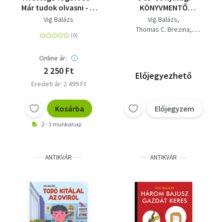
Már tudok olvasni - 3.
KÖNYVMENTŐ
szint
AJÁNLAT: Három
Vig Balázs
Vig Balázs
bajusz gazdát
Thomas C. Brezina
keres+Kísértetiskola+Felbu
Paul Maar
Andrew Beard
egy szombóc+A
Clive Woodall
múmia
Online ár:
John Grisham
éjszakája+Szárnyak
Louis Sachar
2 250 Ft
Előjegyezhető
háborúja+
Gáspár Ferenc
Eredeti ár: 2 499 Ft
Kosárba
Előjegyzem
2 - 3 munkanap
ANTIKVÁR
ANTIKVÁR