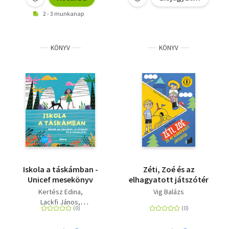
2 - 3 munkanap
KÖNYV
KÖNYV
Iskola a táskámban -
Zéti, Zoé és az
Unicef mesekönyv
elhagyatott játszótér
Kertész Edina
Vig Balázs
Lackfi János
Mészöly Ágnes
Miklya Luzsányi Mónika