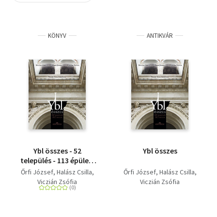
Szótár, nyelvkönyv
KÖNYV
ANTIKVÁR
Tankönyv, segédkönyv
Társadalomtudomány
Természettudomány
Történelem
Vallás
Ybl összes - 52
Ybl összes
település - 113 épület,
második kiadás
Őrfi József
Halász Csilla
Őrfi József
Halász Csilla
Viczián Zsófia
Viczián Zsófia