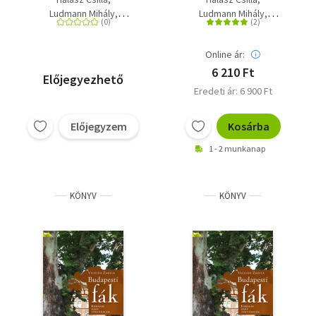
Ludmann Mihály
Ludmann Mihály
Viczián Zsófia
Viczián Zsófia
Online ár:
6 210 Ft
Előjegyezhető
Eredeti ár: 6 900 Ft
Előjegyzem
Kosárba
1 - 2 munkanap
KÖNYV
KÖNYV