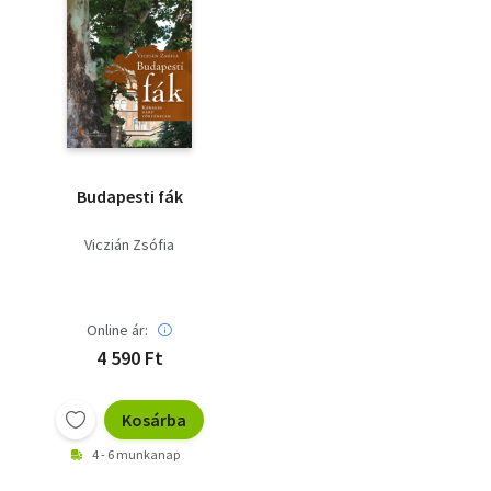
Budapesti fák
Viczián Zsófia
Online ár:
4 590 Ft
Kosárba
4 - 6 munkanap