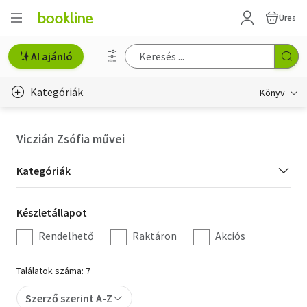
Üres
AI ajánló
Kategóriák
Könyv
Életmód, egészség
Viczián Zsófia művei
Erotika
Kategória
Kategóriák
Gyermek- és ifjúsági
szűrés
Készletállapot
Készletállapot
Hobbi, szabadidő
szűrés
Rendelhető
Raktáron
Akciós
Irodalom
Találatok száma: 7
Művészet
Szerző szerint A-Z
Szakkönyv