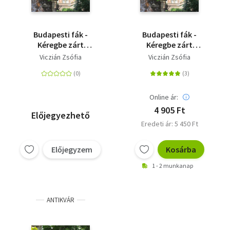
Budapesti fák -
Budapesti fák -
Kéregbe zárt
Kéregbe zárt
történelem
történelem - Második
Viczián Zsófia
Viczián Zsófia
kiadás
Online ár:
4 905 Ft
Előjegyezhető
Eredeti ár: 5 450 Ft
Előjegyzem
Kosárba
1 - 2 munkanap
ANTIKVÁR