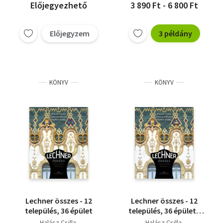
Előjegyezhető
3 890 Ft - 6 800 Ft
Előjegyzem
3 példány
KÖNYV
KÖNYV
Lechner összes - 12
Lechner összes - 12
település, 36 épület
település, 36 épület -
második kiadás
Halász Csilla
Halász Csilla