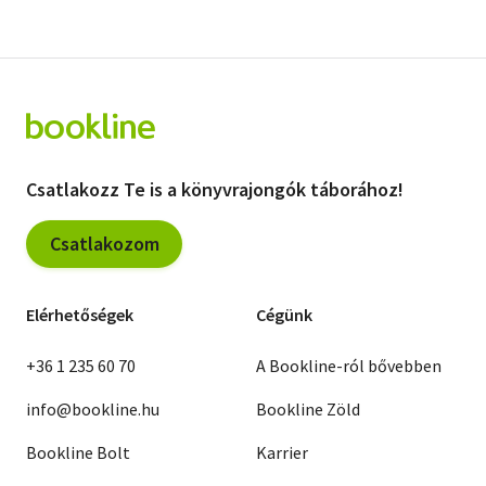
Csatlakozz Te is a könyvrajongók táborához!
Csatlakozom
Elérhetőségek
Cégünk
+36 1 235 60 70
A Bookline-ról bővebben
info@bookline.hu
Bookline Zöld
Bookline Bolt
Karrier