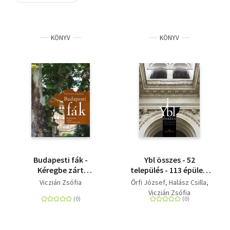
Szótár, nyelvkönyv
KÖNYV
KÖNYV
Tankönyv, segédkönyv
Társadalomtudomány
Természettudomány
Történelem
Vallás
Budapesti fák -
Ybl összes - 52
Kéregbe zárt
település - 113 épület,
történelem
második kiadás
Viczián Zsófia
Őrfi József
Halász Csilla
Viczián Zsófia