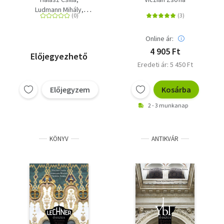
kiadás
Ludmann Mihály
Viczián Zsófia
Online ár:
4 905 Ft
Előjegyezhető
Eredeti ár: 5 450 Ft
Előjegyzem
Kosárba
2 - 3 munkanap
KÖNYV
ANTIKVÁR