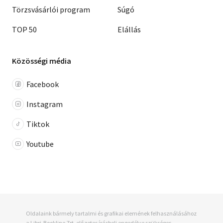
Törzsvásárlói program
Súgó
TOP 50
Elállás
Közösségi média
Facebook
Instagram
Tiktok
Youtube
Oldalaink bármely tartalmi és grafikai elemének felhasználásához
a Libri-Bookline Zrt. előzetes írásbeli engedélye szükséges.