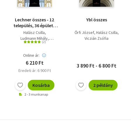
Lechner összes - 12
Ybl összes
település, 36 épület -
második kiadás
Halász Csilla
Őrfi József
Halász Csilla
Ludmann Mihály
Viczián Zsófia
Viczián Zsófia
Online ár:
6 210 Ft
3 890 Ft - 6 800 Ft
Eredeti ár: 6 900 Ft
Kosárba
2 példány
2 - 3 munkanap