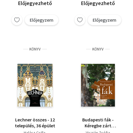
Előjegyezhető
Előjegyezhető
Előjegyzem
Előjegyzem
KÖNYV
KÖNYV
Lechner összes - 12
Budapesti fák -
település, 36 épület
Kéregbe zárt
történelem - Második
Halász Csilla
Viczián Zsófia