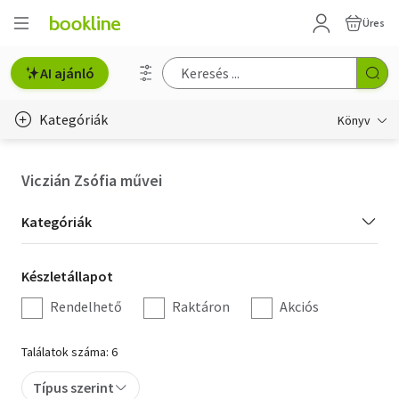
Üres
AI ajánló
Kategóriák
Könyv
Életmód, egészség
Viczián Zsófia művei
Erotika
Kategória
Kategóriák
Gyermek- és ifjúsági
szűrés
Készletállapot
Készletállapot
Hobbi, szabadidő
szűrés
Rendelhető
Raktáron
Akciós
Irodalom
Találatok száma: 6
Művészet
Típus szerint
Szakkönyv