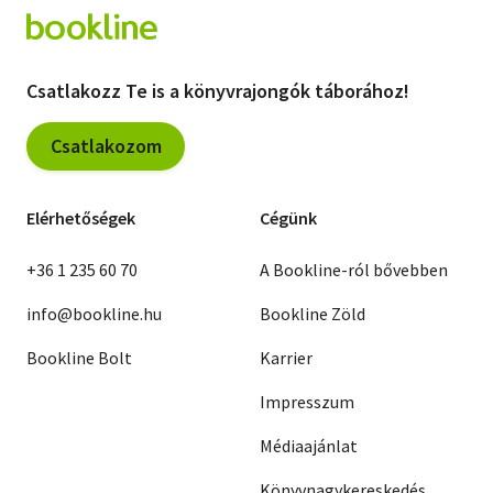
Csatlakozz Te is a könyvrajongók táborához!
Csatlakozom
Elérhetőségek
Cégünk
+36 1 235 60 70
A Bookline-ról bővebben
info@bookline.hu
Bookline Zöld
Bookline Bolt
Karrier
Impresszum
Médiaajánlat
Könyvnagykereskedés