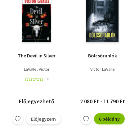
The Devil in Silver
Bölcsőrablók
LaValle, Victor
Victor LaValle
Előjegyezhető
2 080 Ft - 11 790 Ft
Előjegyzem
6 példány