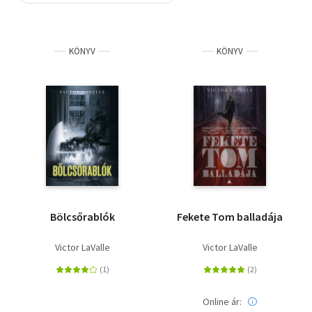
Szótár, nyelvkönyv
KÖNYV
KÖNYV
Tankönyv, segédkönyv
Társadalomtudomány
Természettudomány
Történelem
Vallás
Bölcsőrablók
Fekete Tom balladája
Victor LaValle
Victor LaValle
Online ár: