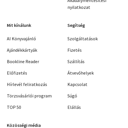
Akadálymentesítési
nyilatkozat
Mit kínálunk
Segítség
AI Könyvajánló
Szolgáltatások
Ajándékkártyák
Fizetés
Bookline Reader
Szállítás
Előfizetés
Átvevőhelyek
Hírlevél feliratkozás
Kapcsolat
Törzsvásárlói program
Súgó
TOP 50
Elállás
Közösségi média