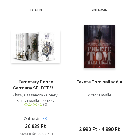
IDEGEN
ANTIKVÁR
Cemetery Dance
Fekete Tom balladája
Germany SELECT '24 -
LOVECRAFTIAN VIBES -
Khaw, Cassandra - Coney,
Victor LaValle
Alle fünf Bände der
S. L. - Lavalle, Victor -
2024er Ausgabe von
Kiernan, Caitlín R.
Cemetery Dance
Germany SELECT im
Online ár:
Sammlerschuber.
36 938 Ft
2 990 Ft - 4 990 Ft
Eredeti ár: 38 882 Ft