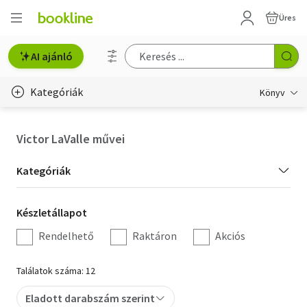
Üres
AI ajánló
Kategóriák
Könyv
Életmód, egészség
Victor LaValle művei
Erotika
Kategória
Kategóriák
Gyermek- és ifjúsági
szűrés
Készletállapot
Készletállapot
Hobbi, szabadidő
szűrés
Rendelhető
Raktáron
Akciós
Irodalom
Találatok száma: 12
Művészet
Eladott darabszám szerint
Szakkönyv