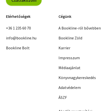
Csatlakozom
Elérhetőségek
Cégünk
+36 1 235 60 70
A Bookline-ról bővebben
info@bookline.hu
Bookline Zöld
Bookline Bolt
Karrier
Impresszum
Médiaajánlat
Könyvnagykereskedés
Adatvédelem
ÁSZF