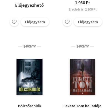
1 980 Ft
Előjegyezhető
Eredeti ár: 2 200 Ft
Előjegyzem
Előjegyzem
E-KÖNYV
E-KÖNYV
Bölcsőrablók
Fekete Tom balladája