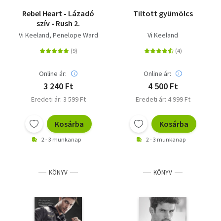
Rebel Heart - Lázadó
Tiltott gyümölcs
szív - Rush 2.
Vi Keeland
Penelope Ward
Vi Keeland
Online ár:
Online ár:
3 240 Ft
4 500 Ft
Eredeti ár: 3 599 Ft
Eredeti ár: 4 999 Ft
Kosárba
Kosárba
2 - 3 munkanap
2 - 3 munkanap
KÖNYV
KÖNYV