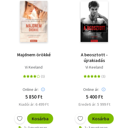
Majdnem örökké
A beosztott -
újrakiadás
Vi Keeland
Vi Keeland
Online ár:
Online ár:
5 850 Ft
5 400 Ft
Kiadói ár: 6 499 Ft
Eredeti ár: 5 999 Ft
Kosárba
Kosárba
2 - 3 munkanap
2 - 3 munkanap