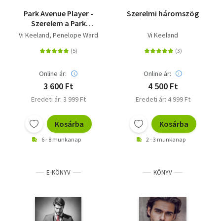
Park Avenue Player -
Szerelmi háromszög
Szerelem a Park
Avenue-n
Vi Keeland
Penelope Ward
Vi Keeland
Online ár:
Online ár:
3 600 Ft
4 500 Ft
Eredeti ár: 3 999 Ft
Eredeti ár: 4 999 Ft
Kosárba
Kosárba
6 - 8 munkanap
2 - 3 munkanap
E-KÖNYV
KÖNYV