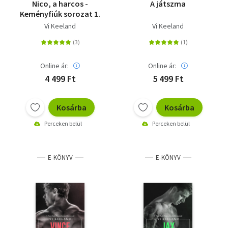
Nico, a harcos -
A játszma
Keményfiúk sorozat 1.
Vi Keeland
Vi Keeland
Online ár:
Online ár:
4 499 Ft
5 499 Ft
Kosárba
Kosárba
Perceken belül
Perceken belül
E-KÖNYV
E-KÖNYV