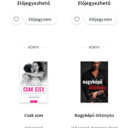
Előjegyezhető
Előjegyezhető
Előjegyzem
Előjegyzem
KÖNYV
KÖNYV
Csak szex
Nagyképű öltönyös
Vi Keeland
Vi Keeland
Penelope Ward