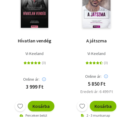
Hívatlan vendég
A játszma
Vi Keeland
Vi Keeland
Online ár:
Online ár:
5 850 Ft
3 999 Ft
Eredeti ár: 6 499 Ft
Kosárba
Kosárba
Perceken belül
2 - 3 munkanap