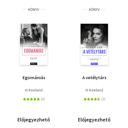
KÖNYV
KÖNYV
Egomániás
A vetélytárs
Vi Keeland
Vi Keeland
Előjegyezhető
Előjegyezhető