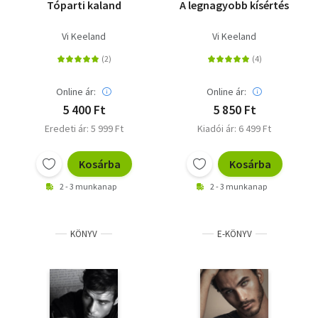
Tóparti kaland
A legnagyobb kísértés
Vi Keeland
Vi Keeland
Online ár:
Online ár:
5 400 Ft
5 850 Ft
Eredeti ár: 5 999 Ft
Kiadói ár: 6 499 Ft
Kosárba
Kosárba
2 - 3 munkanap
2 - 3 munkanap
KÖNYV
E-KÖNYV