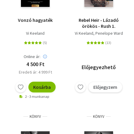
Vonzó hagyaték
Rebel Heir - Lázadó
örökös - Rush 1.
Vi Keeland
Vi Keeland
Penelope Ward
Online ár:
4 500 Ft
Előjegyezhető
Eredeti ár: 4 999 Ft
Kosárba
Előjegyzem
2 - 3 munkanap
KÖNYV
KÖNYV