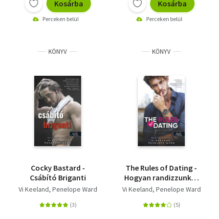
Kosárba
Kosárba
Perceken belül
Perceken belül
KÖNYV
KÖNYV
Cocky Bastard -
The Rules of Dating -
Csábító Briganti
Hogyan randizzunk? -
Hogyan randizzunk? 1.
Vi Keeland
Penelope Ward
Vi Keeland
Penelope Ward