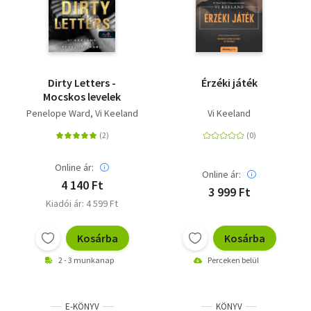
Dirty Letters -
Érzéki játék
Mocskos levelek
Penelope Ward
Vi Keeland
Vi Keeland
Online ár:
Online ár:
4 140 Ft
3 999 Ft
Kiadói ár: 4 599 Ft
Kosárba
Kosárba
2 - 3 munkanap
Perceken belül
E-KÖNYV
KÖNYV