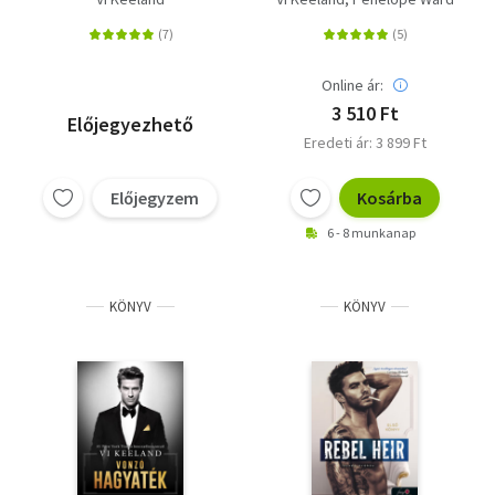
Online ár:
3 510 Ft
Előjegyezhető
Eredeti ár: 3 899 Ft
Előjegyzem
Kosárba
6 - 8 munkanap
KÖNYV
KÖNYV