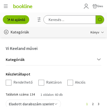
Üres
AI ajánló
Kategóriák
Könyv
Életmód, egészség
Vi Keeland művei
Erotika
Kategória
Kategóriák
Gyermek- és ifjúsági
szűrés
Készletállapot
Készletállapot
Hobbi, szabadidő
szűrés
Rendelhető
Raktáron
Akciós
Irodalom
Találatok száma: 134
1 oldalon: 60 db
Művészet
Eladott darabszám szerint
1
2
3
Szakkönyv