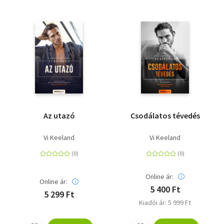
Az utazó
Csodálatos tévedés
Vi Keeland
Vi Keeland
Online ár:
Online ár:
5 400 Ft
5 299 Ft
Kiadói ár: 5 999 Ft