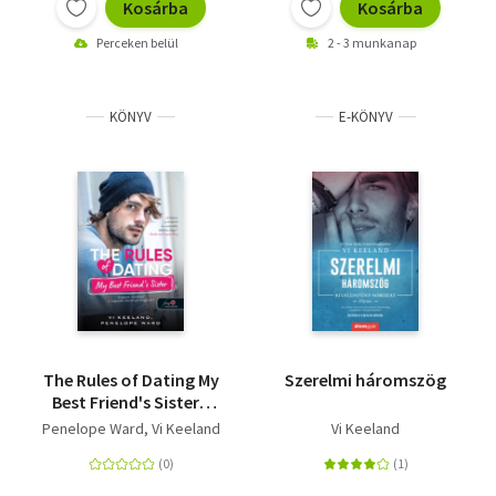
Kosárba
Kosárba
Perceken belül
2 - 3 munkanap
KÖNYV
E-KÖNYV
The Rules of Dating My
Szerelmi háromszög
Best Friend's Sister -
Hogyan randizz a
Penelope Ward
Vi Keeland
Vi Keeland
legjobb barátod
húgával? - Hogyan
randizzunk? 2.