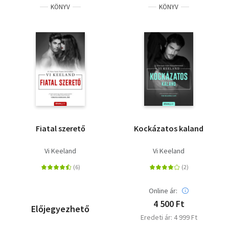
KÖNYV
KÖNYV
Fiatal szerető
Kockázatos kaland
Vi Keeland
Vi Keeland
Online ár:
4 500 Ft
Előjegyezhető
Eredeti ár: 4 999 Ft