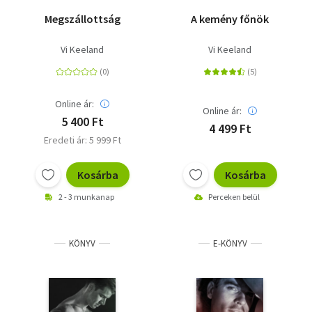
Megszállottság
A kemény főnök
Vi Keeland
Vi Keeland
Online ár:
Online ár:
5 400 Ft
4 499 Ft
Eredeti ár: 5 999 Ft
Kosárba
Kosárba
2 - 3 munkanap
Perceken belül
KÖNYV
E-KÖNYV