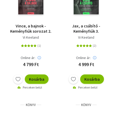
Vince, a bajnok -
Jax, a csábító -
Keményfiúk sorozat 2.
Keményfiúk 3.
Vi Keeland
Vi Keeland
Online ár:
Online ár:
4 799 Ft
4 999 Ft
Kosárba
Kosárba
Perceken belül
Perceken belül
KÖNYV
KÖNYV