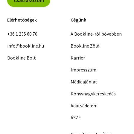
Csatlakozom
Elérhetőségek
Cégünk
+36 1 235 60 70
A Bookline-ról bővebben
info@bookline.hu
Bookline Zöld
Bookline Bolt
Karrier
Impresszum
Médiaajánlat
Könyvnagykereskedés
Adatvédelem
ÁSZF