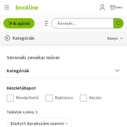
Üres
AI ajánló
Kategóriák
Könyv
Életmód, egészség
Veronaki zenekar művei
Erotika
Kategória
Kategóriák
Gyermek- és ifjúsági
szűrés
Készletállapot
Készletállapot
Hobbi, szabadidő
szűrés
Rendelhető
Raktáron
Akciós
Irodalom
Találatok száma: 3
Művészet
Eladott darabszám szerint
Szakkönyv