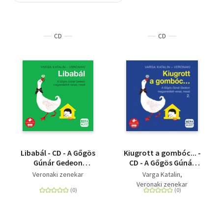
Szótár, nyelvkönyv
CD
CD
Tankönyv, segédkönyv
Társadalomtudomány
Természettudomány
Történelem
Vallás
Libabál - CD - A Gőgös
Kiugrott a gombóc... -
Gúnár Gedeon
CD - A Gőgös Gúnár
megzenésített versei,
Gedeon megzenésített
Veronaki zenekar
Varga Katalin
meséi
versei, meséi 2.
Veronaki zenekar