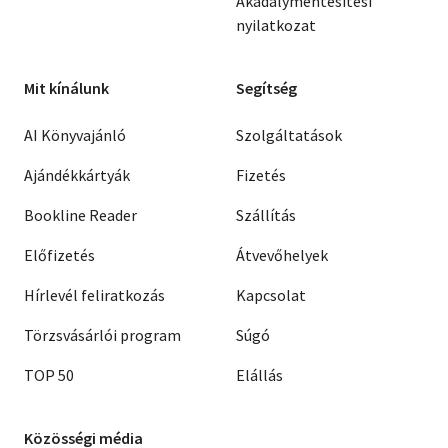
Akadálymentesítési
nyilatkozat
Mit kínálunk
Segítség
AI Könyvajánló
Szolgáltatások
Ajándékkártyák
Fizetés
Bookline Reader
Szállítás
Előfizetés
Átvevőhelyek
Hírlevél feliratkozás
Kapcsolat
Törzsvásárlói program
Súgó
TOP 50
Elállás
Közösségi média