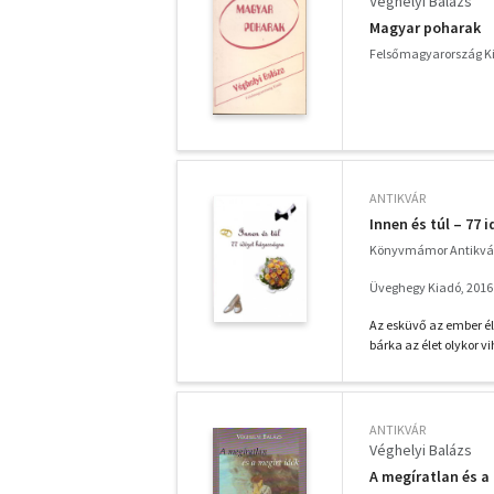
Véghelyi Balázs
Magyar poharak
Felsőmagyarország Ki
ANTIKVÁR
Innen és túl – 77
Könyvmámor Antikvá
Üveghegy Kiadó, 2016
Az esküvő az ember él
bárka az élet olykor vi
ANTIKVÁR
Véghelyi Balázs
A megíratlan és a