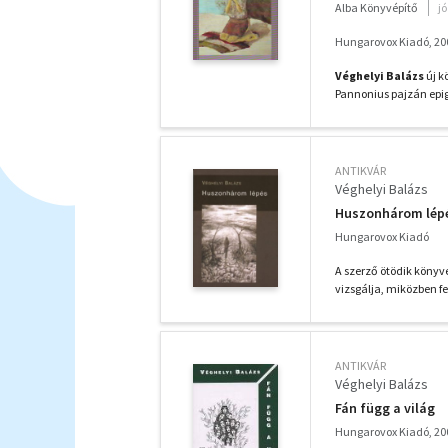
Alba Könyvépítő
j
Hungarovox Kiadó, 20
Véghelyi Balázs
új k
Pannonius pajzán epig
ANTIKVÁR
Véghelyi Balázs
Huszonhárom lép
Hungarovox Kiadó
A szerző ötödik könyv
vizsgálja, miközben fe
ANTIKVÁR
Véghelyi Balázs
Fán függ a világ
Hungarovox Kiadó, 20