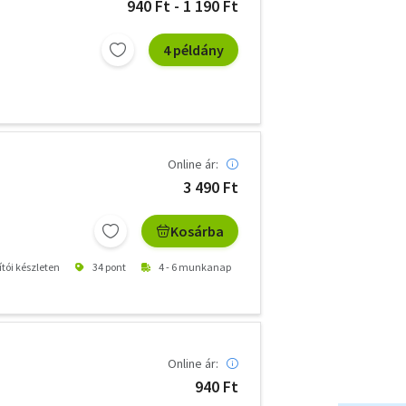
940 Ft - 1 190 Ft
4 példány
Online ár:
3 490 Ft
Kosárba
ítói készleten
34 pont
4 - 6 munkanap
Online ár:
940 Ft