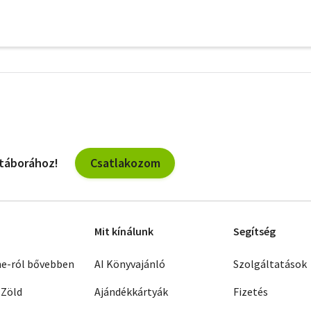
További
szűrők
Csatlakozom
 táborához!
Mit kínálunk
Segítség
ne-ról bővebben
AI Könyvajánló
Szolgáltatások
 Zöld
Ajándékkártyák
Fizetés