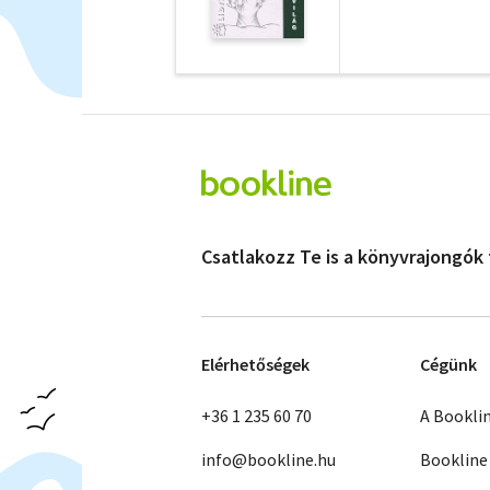
Csatlakozz Te is a könyvrajongók
Elérhetőségek
Cégünk
+36 1 235 60 70
A Bookli
info@bookline.hu
Bookline