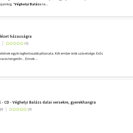
jainkig. "
Véghelyi Balázs
ne...
 idézet házasságra
etének egyik legfontosabb pillanata. Két ember örök szövetsége. Erős
haros tengerén... Ennek ...
 CD - Véghelyi Balázs dalai versekre, gyerekhangra
10