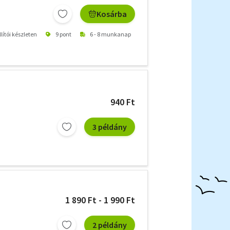
Kosárba
lítói készleten
9 pont
6 - 8 munkanap
940 Ft
3 példány
1 890 Ft - 1 990 Ft
2 példány