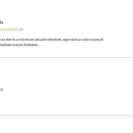
és
e az élet és a művészet aktuális kérdéseit, egymáshoz való viszonyát
ledésbe merült értékeket ...
08