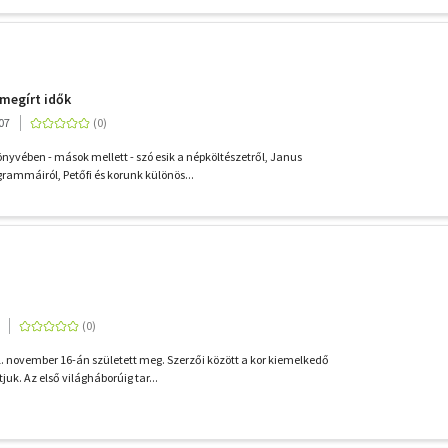
 megírt idők
07
önyvében - mások mellett - szó esik a népköltészetről, Janus
rammáiról, Petőfi és korunk különös...
 november 16-án született meg. Szerzői között a kor kiemelkedő
juk. Az első világháborúig tar...