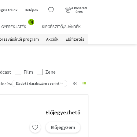
A kosarad
egisztrálok
Belépek
üres
új
GYEREKJÁTÉK
KIEGÉSZÍTŐ/AJÁNDÉK
örzsvásárlói program
Akciók
Előfizetés
dcast
Film
Zene
dezés:
Eladott darabszám szerint
Előjegyezhető
Előjegyzem