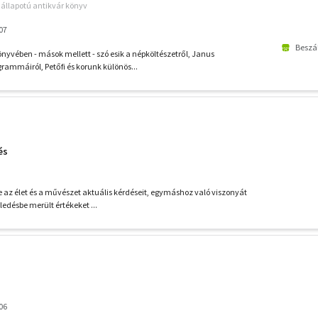
ó állapotú antikvár könyv
07
Beszál
önyvében - mások mellett - szó esik a népköltészetről, Janus
rammáiról, Petőfi és korunk különös...
és
e az élet és a művészet aktuális kérdéseit, egymáshoz való viszonyát
ledésbe merült értékeket ...
06