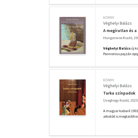
KÖNYV
Véghelyi Balázs
A megíratlan és a
Hungarovox Kiadó, 20
Véghelyi Balázs
új k
Pannonius pajzán epig
KÖNYV
Véghelyi Balázs
Tarka színpadok
Üveghegy Kiadó, 2025
A magyar kabaré 1901.
alkotóit is megtalálhat