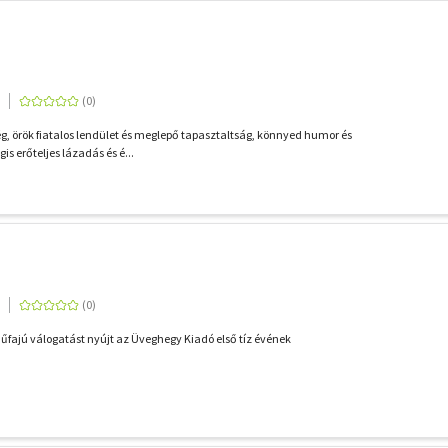
g, örök fiatalos lendület és meglepő tapasztaltság, könnyed humor és
is erőteljes lázadás és é...
űfajú válogatást nyújt az Üveghegy Kiadó első tíz évének