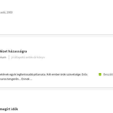
adó, 2003
 idézet házasságra
rium
jó állapotú antikvár könyv
etének egyik legfontosabb pillanata. Két ember örök szövetsége. Erős
Beszáll
haros tengerén... Ennek ...
 megírt idők