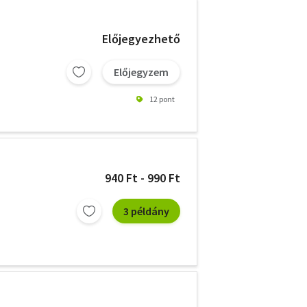
Előjegyezhető
Előjegyzem
12 pont
940 Ft - 990 Ft
3 példány