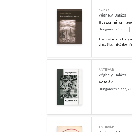
KÖNYV
Véghelyi Balázs
Huszonhárom lép
Hungarovox Kiadó
A szerző ötödik könyv
vizsgálja, miközben fe
ANTIKVÁR
Véghelyi Balázs
Kötelék
Hungarovox Kiadó, 20
ANTIKVÁR