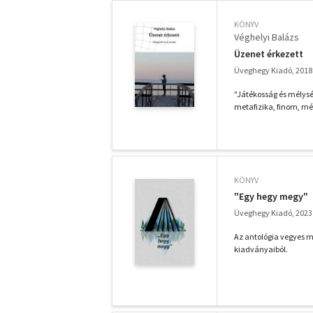
KÖNYV
Véghelyi Balázs
Üzenet érkezett
Üveghegy Kiadó, 2018
"Játékosság és mélysé
metafizika, finom, még
KÖNYV
"Egy hegy megy"
Üveghegy Kiadó, 2023
Az antológia vegyes m
kiadványaiból.