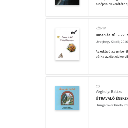
a népdalok korától nap
KÖNYV
Innen és túl – 77
Üveghegy Kiadó, 2016
Az esküvő az ember él
bárka az élet olykor vi
CD
Véghelyi Balázs
ÚTRAVALÓ ÉNEKEK -
Hungarovox Kiadó, 20