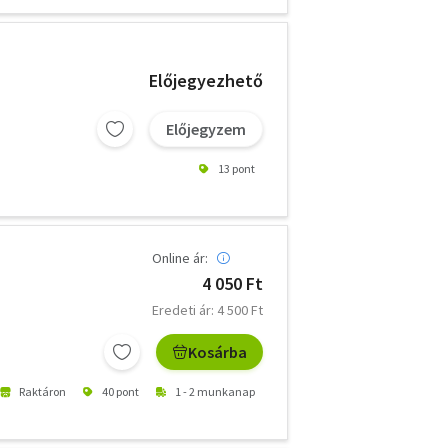
Előjegyezhető
Előjegyzem
13 pont
Online ár:
4 050 Ft
Eredeti ár: 4 500 Ft
Kosárba
Raktáron
40 pont
1 - 2 munkanap