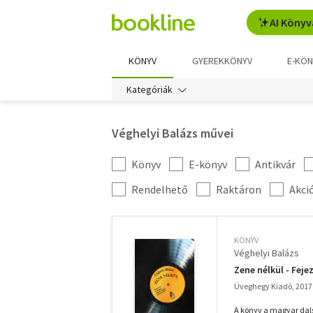
AI Könyv
KÖNYV
GYEREKKÖNYV
E-KÖN
Kategóriák
Véghelyi Balázs művei
Könyv
E-könyv
Antikvár
Kategória
szűrés
További
Rendelhető
Raktáron
Akci
szűrők
KÖNYV
Véghelyi Balázs
Zene nélkül - Fej
Üveghegy Kiadó, 2017
A könyv a magyar dal