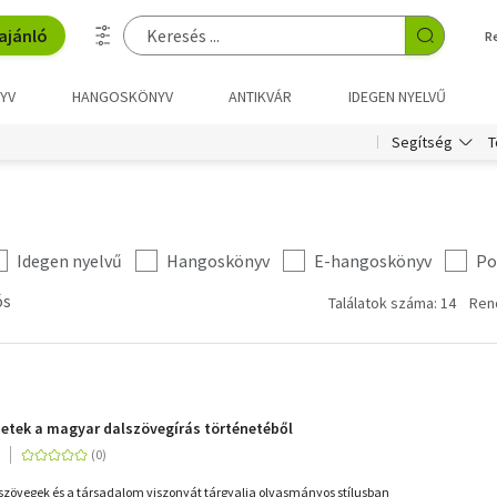
ajánló
R
YV
HANGOSKÖNYV
ANTIKVÁR
IDEGEN NYELVŰ
T
Segítség
Idegen nyelvű
Hangoskönyv
E-hangoskönyv
Po
ós
Találatok száma: 14
Ren
ezetek a magyar dalszövegírás történetéből
szövegek és a társadalom viszonyát tárgyalja olvasmányos stílusban