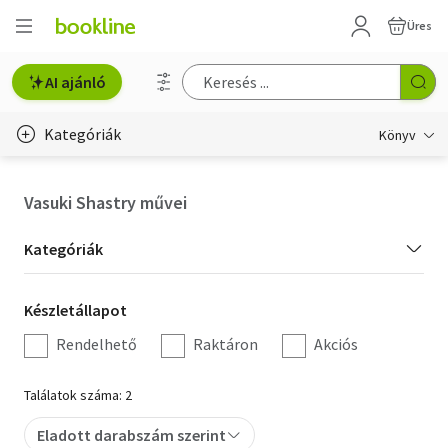
Üres
AI ajánló
Kategóriák
Könyv
Életmód, egészség
Vasuki Shastry művei
Erotika
Kategória
Kategóriák
Gyermek- és ifjúsági
szűrés
Készletállapot
Készletállapot
Hobbi, szabadidő
szűrés
Rendelhető
Raktáron
Akciós
Irodalom
Találatok száma: 2
Művészet
Eladott darabszám szerint
Szakkönyv