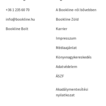
+36 1 235 60 70
A Bookline-ról bővebben
info@bookline.hu
Bookline Zöld
Bookline Bolt
Karrier
Impresszum
Médiaajánlat
Könyvnagykereskedés
Adatvédelem
ÁSZF
Akadálymentesítési
nyilatkozat