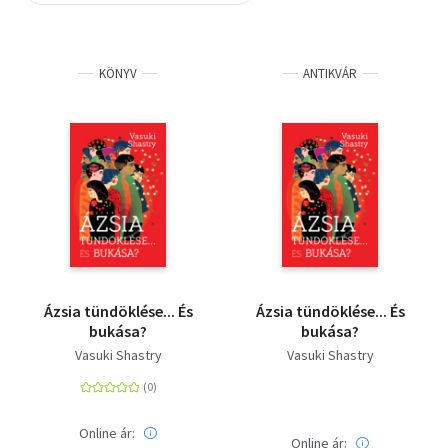
Szótár, nyelvkönyv
KÖNYV
ANTIKVÁR
Tankönyv, segédkönyv
Társadalomtudomány
Természettudomány
Történelem
Vallás
Ázsia tündöklése... És
Ázsia tündöklése... És
bukása?
bukása?
Vasuki Shastry
Vasuki Shastry
Online ár:
Online ár: