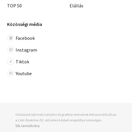
TOP 50
Elállás
Közösségi média
Facebook
Instagram
Tiktok
Youtube
Oldalaink bármely tartalmi és grafikai elemének felhasználásához
a Libri-Bookline Zrt. előzetes írásbeli engedélye szükséges.
SSL tanúsítvány