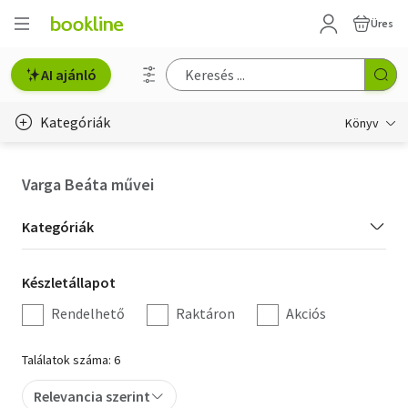
Üres
AI ajánló
Kategóriák
Könyv
Életmód, egészség
Varga Beáta művei
Erotika
Kategória
Kategóriák
Gyermek- és ifjúsági
szűrés
Készletállapot
Készletállapot
Hobbi, szabadidő
szűrés
Rendelhető
Raktáron
Akciós
Irodalom
Találatok száma: 6
Művészet
Relevancia szerint
Szakkönyv