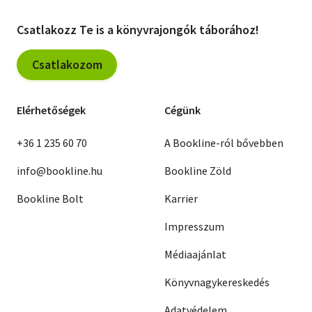
Csatlakozz Te is a könyvrajongók táborához!
Csatlakozom
Elérhetőségek
Cégünk
+36 1 235 60 70
A Bookline-ról bővebben
info@bookline.hu
Bookline Zöld
Bookline Bolt
Karrier
Impresszum
Médiaajánlat
Könyvnagykereskedés
Adatvédelem