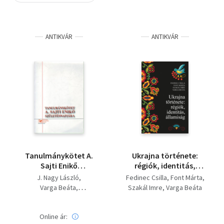
Szótár, nyelvkönyv
ANTIKVÁR
ANTIKVÁR
Tankönyv, segédkönyv
Társadalomtudomány
Természettudomány
Történelem
Vallás
Tanulmánykötet A.
Ukrajna története:
Sajti Enikő
régiók, identitás,
születésnaprjára.
államiság
J. Nagy László
Fedinec Csilla
Font Márta
Varga Beáta
Szakál Imre
Varga Beáta
Ferwagner Péter Ákos
Online ár: