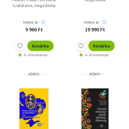
identitás, államiság,
Egyezménytől az
Szakál Imre
Varga Beáta
Ukrajna,
Andruszovói Békéig
nacionalizmus,
(1654-1667)
kisebbségek
Online ár:
Online ár:
9 966 Ft
19 990 Ft
Kosárba
Kosárba
6 - 8 munkanap
6 - 8 munkanap
KÖNYV
KÖNYV