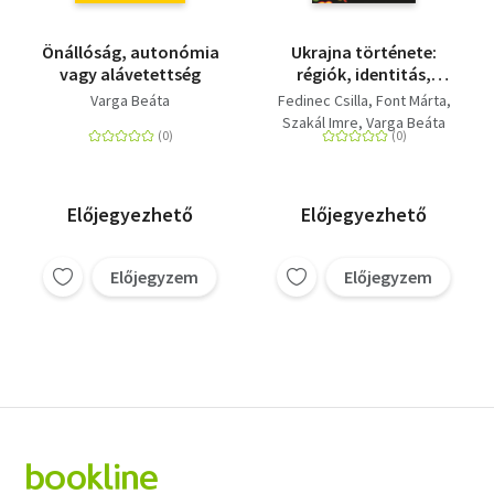
Önállóság, autonómia
Ukrajna története:
vagy alávetettség
régiók, identitás,
államiság
Varga Beáta
Fedinec Csilla
Font Márta
Szakál Imre
Varga Beáta
Előjegyezhető
Előjegyezhető
Előjegyzem
Előjegyzem