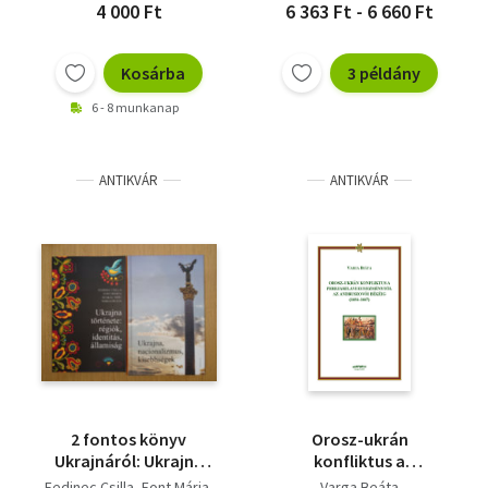
4 000 Ft
6 363 Ft - 6 660 Ft
Kosárba
3 példány
6 - 8 munkanap
ANTIKVÁR
ANTIKVÁR
2 fontos könyv
Orosz-ukrán
Ukrajnáról: Ukrajna
konfliktus a
története: régiók,
Perejaszlavi
Fedinec Csilla
Font Mária
Varga Beáta