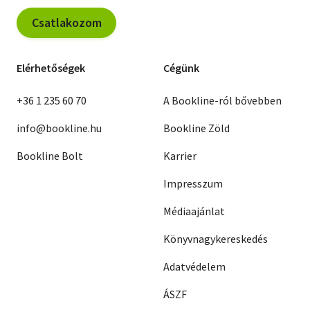
Csatlakozom
Elérhetőségek
Cégünk
+36 1 235 60 70
A Bookline-ról bővebben
info@bookline.hu
Bookline Zöld
Bookline Bolt
Karrier
Impresszum
Médiaajánlat
Könyvnagykereskedés
Adatvédelem
ÁSZF