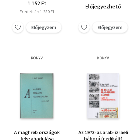
1 152 Ft
Előjegyezhető
Eredeti ár: 1 280 Ft
Előjegyzem
Előjegyzem
KÖNYV
KÖNYV
A maghreb országok
Az 1973-as arab-izraeli
felszabadulása
háború (dedikált)