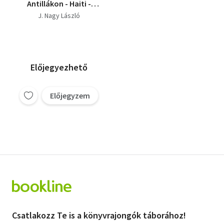
Antillákon - Haiti -
1789-1804
J. Nagy László
Előjegyezhető
Előjegyzem
Csatlakozz Te is a könyvrajongók táborához!