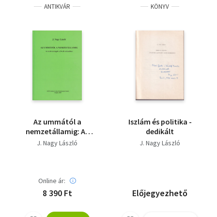
ANTIKVÁR
KÖNYV
Az ummától a
Iszlám és politika -
nemzetállamig: Az
dedikált
arab országok a 19-20.
J. Nagy László
J. Nagy László
században
Online ár:
8 390 Ft
Előjegyezhető