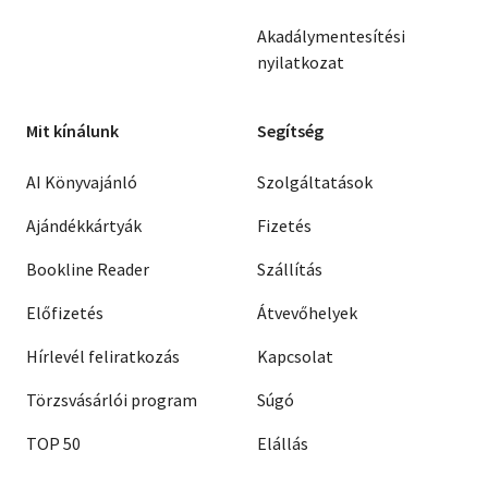
Akadálymentesítési
nyilatkozat
Mit kínálunk
Segítség
AI Könyvajánló
Szolgáltatások
Ajándékkártyák
Fizetés
Bookline Reader
Szállítás
Előfizetés
Átvevőhelyek
Hírlevél feliratkozás
Kapcsolat
Törzsvásárlói program
Súgó
TOP 50
Elállás