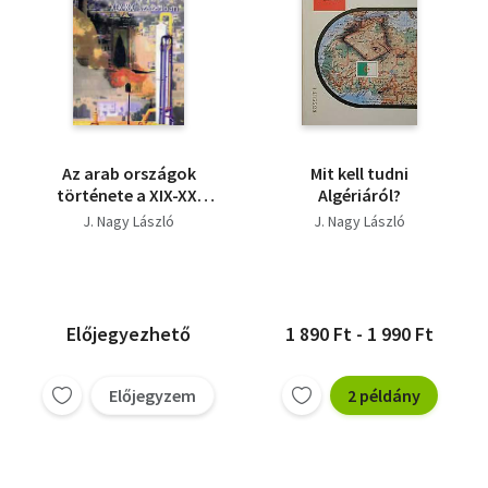
Az arab országok
Mit kell tudni
története a XIX-XX.
Algériáról?
században
J. Nagy László
J. Nagy László
Előjegyezhető
1 890 Ft - 1 990 Ft
Előjegyzem
2 példány