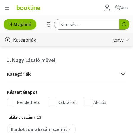
Üres
AI ajánló
Kategóriák
Könyv
Életmód, egészség
J. Nagy László művei
Erotika
Kategória
Kategóriák
Gyermek- és ifjúsági
szűrés
Készletállapot
Készletállapot
Hobbi, szabadidő
szűrés
Rendelhető
Raktáron
Akciós
Irodalom
Találatok száma: 13
Művészet
Eladott darabszám szerint
Szakkönyv