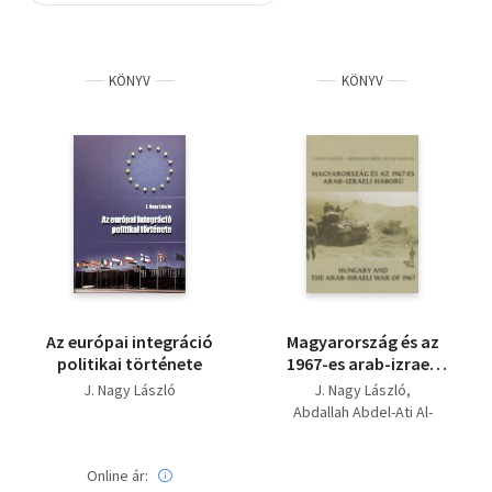
Szótár, nyelvkönyv
KÖNYV
KÖNYV
Tankönyv, segédkönyv
Társadalomtudomány
Természettudomány
Történelem
Vallás
Az európai integráció
Magyarország és az
politikai története
1967-es arab-izraeli
háború - Hungary and
J. Nagy László
J. Nagy László
the Arab-Israeli War of
Abdallah Abdel-Ati Al-
1967
Naggar
Online ár: