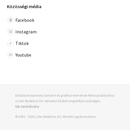
Közösségi média
Facebook
Instagram
Tiktok
Youtube
Oldalaink bármely tartalmi és grafikai elemének felhasználásához
a Libri-Bookline Zrt. előzetes írásbeli engedélye szükséges.
SSL tanúsítvány
© 2001 - 2026, Libri-Bookline Zrt. Minden jog fenntartva.