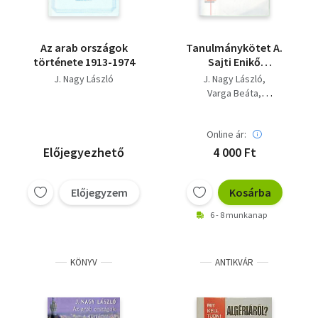
Az arab országok
Tanulmánykötet A.
története 1913-1974
Sajti Enikő
születésnaprjára.
J. Nagy László
J. Nagy László
Varga Beáta
Ferwagner Péter Ákos
Online ár:
Előjegyezhető
4 000 Ft
Előjegyzem
Kosárba
6 - 8 munkanap
KÖNYV
ANTIKVÁR